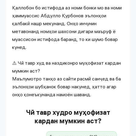
Қаллобон бо истифода аз номи бонки мо ва номи
ҳаммуассис Абдулло Қурбонов эълонҳои
қалбакӣ нашр мекунанд. Онҳо инчунин
метавонанд номҳои шахсони дигари маъруф ё
муассисон истифода баранд, то ки шумо бовар
кунед.
⚠️ Чӣ тавр худ ва наздиконро муҳофизат кардан
мумкин аст?
Маълумотро танҳо аз сайти расмӣ санҷед ва ба
эълонҳои шубҳанок бовар накунед, ҳатто агар
онҳо қонеъкунанда намоён шаванд.
Чӣ тавр худро муҳофизат
кардан мумкин аст?