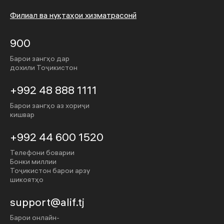
Филиал ва нуқтаҳои хизматрасонӣ
900
Барои зангҳо дар
дохили Тоҷикистон
+992 48 888 1111
Барои зангҳо аз хориҷи
кишвар
+992 44 600 1520
Телефони боварии
Бонки миллии
Тоҷикистон барои арзу
шикоятҳо
support@alif.tj
Барои онлайн-