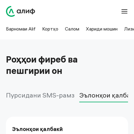
Барномаи Alif
Кортҳо
Салом
Хариди мошин
Лиз
Роҳҳои фиреб ва
пешгирии он
Пурсидани SMS-рамз
Эълонҳои қалба
Эълонҳои қалбакӣ