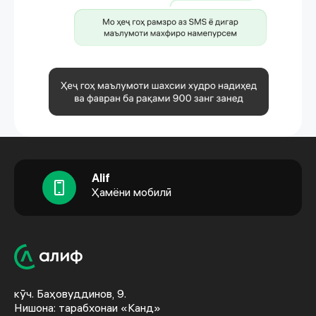
Alif
Ҳамёни мобилӣ
кӯч. Баҳовуддинов, 9.
Нишона: тарабхонаи «Канд»