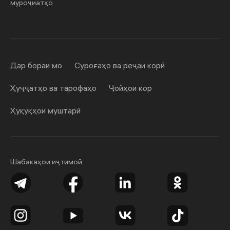
муроҷиатҳо
Дар бораи мо
Суроғаҳо ва реҷаи корӣ
Ҳуҷҷатҳо ва тарофаҳо
Ҷойҳои кор
Ҳуқуқҳои муштарӣ
Шабакаҳои иҷтимоӣ