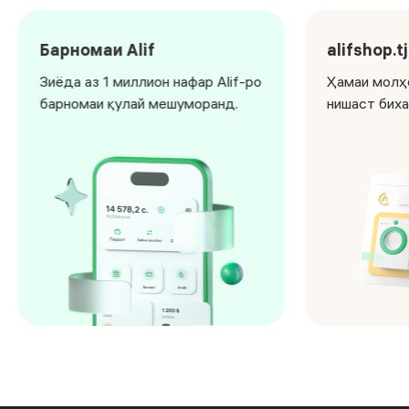
Барномаи Alif
alifshop.tj
Зиёда аз 1 миллион нафар Alif-ро
Ҳамаи молҳо
барномаи қулай мешуморанд.
нишаст биха