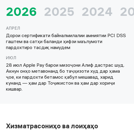
2026
2025
2024
2
АПРЕЛ
Дорои сертификати байналмилалии амниятии PCI DSS
гаштем ва сатҳи баланди ҳифзи маълумоти
пардохтиро тасдиқ намудем
ИЮЛ
28 июл Apple Pay барои мизоҷони Алиф дастрас шуд.
Акнун онҳо метавонанд бо таҷҳизоти худ дар ҳама
ҷое, ки пардохти бетамос қабул мешавад, харид
кунанд — ҳам дар Тоҷикистон ва ҳам дар хориҷи
кишвар.
Хизматрасониҳо ва лоиҳаҳо