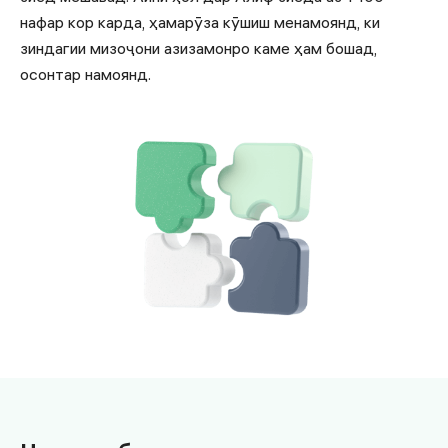
нафар кор карда, ҳамарӯза кӯшиш менамоянд, ки
зиндагии мизоҷони азизамонро каме ҳам бошад,
осонтар намоянд.