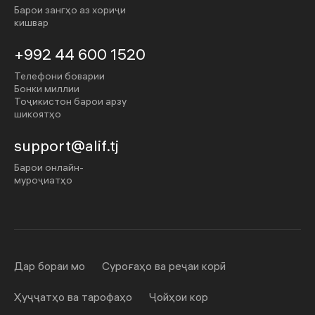
Барои зангҳо аз хориҷи
кишвар
+992 44 600 1520
Телефони боварии
Бонки миллии
Тоҷикистон барои арзу
шикоятҳо
support@alif.tj
Барои онлайн-
муроҷиатҳо
Дар бораи мо
Суроғаҳо ва реҷаи корӣ
Ҳуҷҷатҳо ва тарофаҳо
Ҷойҳои кор