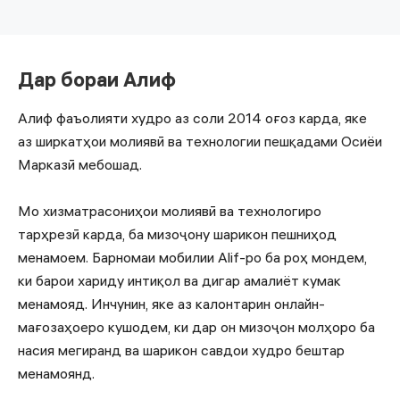
Дар бораи Алиф
Алиф фаъолияти худро аз соли 2014 оғоз карда, яке
аз ширкатҳои молиявӣ ва технологии пешқадами Осиёи
Марказӣ мебошад.
Мо хизматрасониҳои молиявӣ ва технологиро
тарҳрезӣ карда, ба мизоҷону шарикон пешниҳод
менамоем. Барномаи мобилии Alif-ро ба роҳ мондем,
ки барои хариду интиқол ва дигар амалиёт кумак
менамояд. Инчунин, яке аз калонтарин онлайн-
мағозаҳоеро кушодем, ки дар он мизоҷон молҳоро ба
насия мегиранд ва шарикон савдои худро бештар
менамоянд.