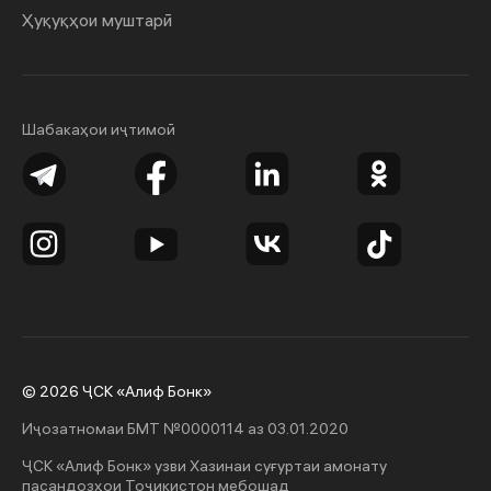
Ҳуқуқҳои муштарӣ
Шабакаҳои иҷтимоӣ
© 2026 ҶСК «Алиф Бонк»
Иҷозатномаи БМТ №0000114 аз 03.01.2020
ҶСК «Алиф Бонк» узви Хазинаи суғуртаи амонату
пасандозҳои Тоҷикистон мебошад