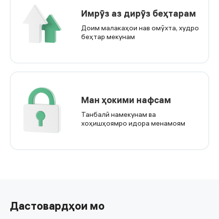
Имрӯз аз дирӯз беҳтарам
Доим малакаҳои нав омӯхта, худро
беҳтар мекунам
Ман ҳокими нафсам
Танбалӣ намекунам ва
хоҳишҳоямро идора менамоям
Дастовардҳои мо