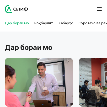
Дар бораи мо
Роҳбарият
Хабарҳо
Суроғаҳо ва ре
Дар бораи мо