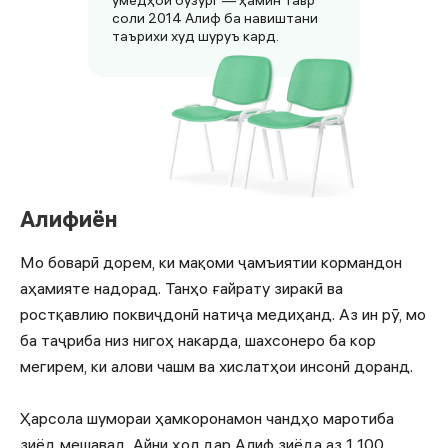
умедҳои бузург — ҳамин тавр
соли 2014 Алиф ба навиштани
таърихи худ шуруъ кард.
Алифиён
Мо боварӣ дорем, ки мақоми ҷамъиятии кормандон
аҳамияте надорад. Танҳо ғайрату зиракӣ ва
ростқавлию поквиҷдонӣ натиҷа медиҳанд. Аз ин рӯ, мо
ба таҷриба низ нигоҳ накарда, шахсонеро ба кор
мегирем, ки алови чашм ва хислатҳои инсонӣ доранд.
Ҳарсола шумораи ҳамкоронамон чандҳо маротиба
зиёд мешавад. Айни ҳол дар Алиф зиёда аз 1 100