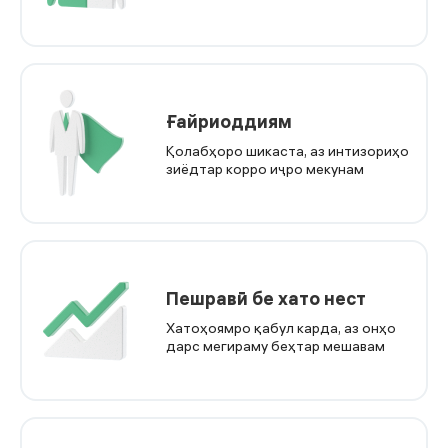
Ғайриоддиям
Қолабҳоро шикаста, аз интизориҳо
зиёдтар корро иҷро мекунам
Пешравӣ бе хато нест
Хатоҳоямро қабул карда, аз онҳо
дарс мегираму беҳтар мешавам