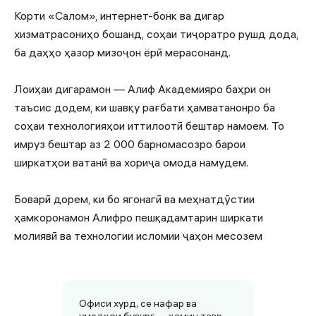
Корти «Салом», интернет-бонк ва дигар
хизматрасониҳо бошанд, соҳаи тиҷоратро рушд дода,
ба даҳҳо ҳазор мизоҷон ёрӣ мерасонанд.
Лоиҳаи дигарамон — Алиф Академияро баҳри он
таъсис додем, ки шавқу рағбати ҳамватанонро ба
соҳаи технологияҳои иттилоотӣ бештар намоем. То
имруз бештар аз 2 000 барномасозро барои
ширкатҳои ватанӣ ва хориҷа омода намудем.
Боварӣ дорем, ки бо ягонагӣ ва меҳнатдӯстии
ҳамкоронамон Алифро пешқадамтарин ширкати
молиявӣ ва технологии исломии ҷаҳон месозем
Офиси хурд, се нафар ва