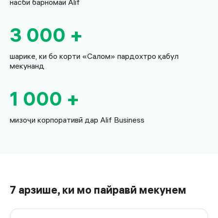
насби барномаи Alif
3 000 +
шарике, ки бо корти «Салом» пардохтро қабул
мекунанд
1 000 +
мизоҷи корпоративӣ дар Alif Business
7 арзише, ки мо пайравӣ мекунем