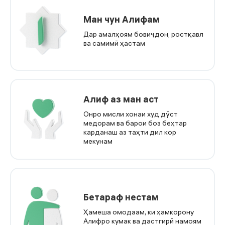
Ман чун Алифам
Дар амалҳоям бовиҷдон, ростқавл
ва самимӣ ҳастам
Алиф аз ман аст
Онро мисли хонаи худ дӯст
медорам ва барои боз беҳтар
карданаш аз таҳти дил кор
мекунам
Бетараф нестам
Ҳамеша омодаам, ки ҳамкорону
Алифро кумак ва дастгирӣ намоям