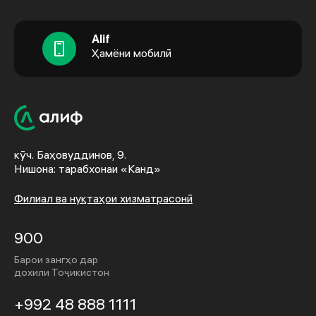
Alif
Ҳамёни мобилӣ
кӯч. Баҳовуддинов, 9.
Нишона: тарабхонаи «Канд»
Филиал ва нуқтаҳои хизматрасонӣ
900
Барои зангҳо дар
дохили Тоҷикистон
+992 48 888 1111