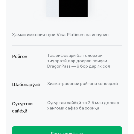
Ҳамаи имкониятҳои Visa Platinum ва инчунин:
Ташрифоварӣ ба толорҳои
Ройгон
тиҷоратӣ дар доираи лоиҳаи
DragonPass — 6 бор дар як сол
Хизматрасонии ройгони консержӣ
Шабонарӯзӣ
Суғуртаи сайёҳӣ то 2,5 млн доллар
Суғуртаи
ҳангоми сафар ба хориҷа
сайёҳӣ
Корт гирифтан