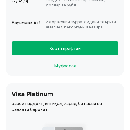
С / ₽ / $
доллар ва рубл
Идоракунии пурра: дидани таърихи
Барномаи Alif
амалиёт, бекоркунӣ ва ғайра
Корт гирифтан
Муфассал
Visa Platinum
барои пардохт, интиқол, харид ба насия ва
саёҳати бароҳат