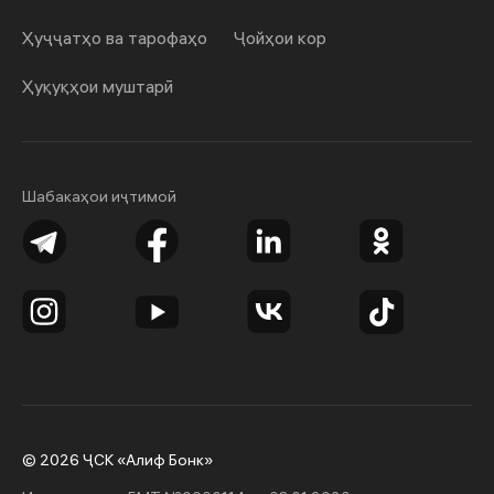
Ҳуҷҷатҳо ва тарофаҳо
Ҷойҳои кор
Ҳуқуқҳои муштарӣ
Шабакаҳои иҷтимоӣ
© 2026 ҶСК «Алиф Бонк»