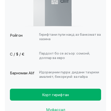
Гирифтани пули нақд аз банкомат ва
Ройгон
хазина
Пардохт бо се асъор: сомонӣ,
С / $ / €
доллар ва евро
Идоракунии пурра: дидани таърихи
Барномаи Alif
амалиёт, бекоркунӣ ва ғайра
Корт гирифтан
Муфассал