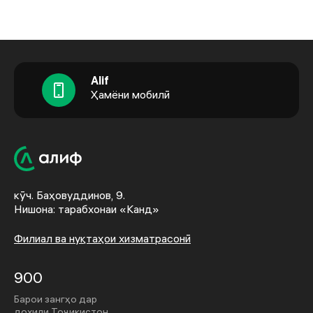
Alif
Ҳамёни мобилӣ
кӯч. Баҳовуддинов, 9.
Нишона: тарабхонаи «Канд»
Филиал ва нуқтаҳои хизматрасонӣ
900
Барои зангҳо дар
дохили Тоҷикистон