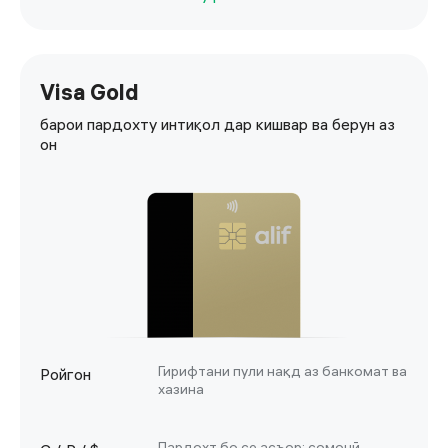
Visa Gold
барои пардохту интиқол дар кишвар ва берун аз
он
Гирифтани пули нақд аз банкомат ва
Ройгон
хазина
Пардохт бо се асъор: сомонӣ,