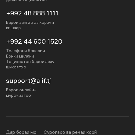
+992 48 888 1111
Барои зангҳо аз хориҷи
кишвар
+992 44 600 1520
Телефони боварии
Бонки миллии
Тоҷикистон барои арзу
шикоятҳо
support@alif.tj
Барои онлайн-
муроҷиатҳо
Дар бораи мо
Суроғаҳо ва реҷаи корӣ