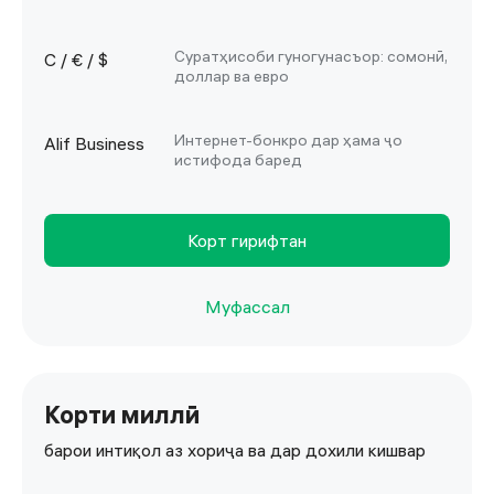
Суратҳисоби гуногунасъор: сомонӣ,
С / € / $
доллар ва евро
Интернет-бонкро дар ҳама ҷо
Alif Business
истифода баред
Корт гирифтан
Муфассал
Корти миллӣ
барои интиқол аз хориҷа ва дар дохили кишвар