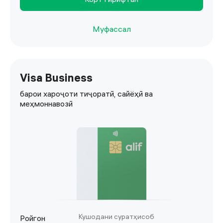
Муфассал
Visa Business
барои хароҷоти тиҷоратӣ, сайёҳӣ ва
меҳмоннавозӣ
Кушодани суратҳисоб
Ройгон