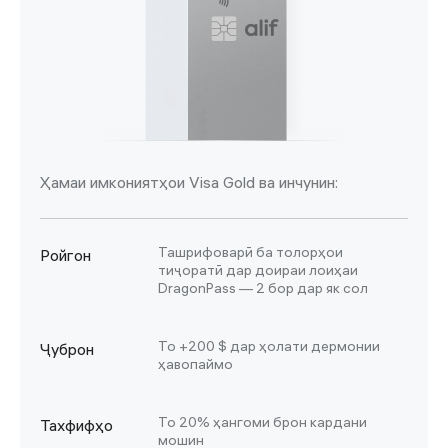
Ҳамаи имкониятҳои Visa Gold ва инчунин:
Ташрифоварӣ ба толорҳои
Ройгон
тиҷоратӣ дар доираи лоиҳаи
DragonPass — 2 бор дар як сол
То +200 $ дар ҳолати дермонии
Ҷуброн
ҳавопаймо
То 20% ҳангоми брон кардани
Тахфифҳо
мошин