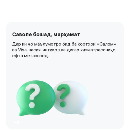
Саволе бошад, марҳамат
Дар ин ҷо маълумотро оид ба кортҳои «Салом»
ва Visa, насия, интиқол ва дигар хизматрасониҳо
ёфта метавонед.