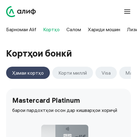
Барномаи Alif
Кортҳо
Салом
Хариди мошин
Лиз
Кортҳои бонкӣ
Ҳамаи кортҳо
Корти миллӣ
Visa
Mast
Mastercard Platinum
барои пардохтҳои осон дар кишварҳои хориҷӣ