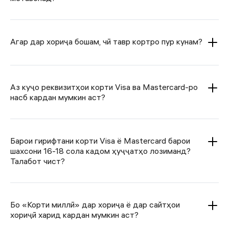
Агар дар хориҷа бошам, чӣ тавр кортро пур кунам?
Аз куҷо реквизитҳои корти Visa ва Mastercard-ро
насб кардан мумкин аст?
Барои гирифтани корти Visa ё Mastercard барои
шахсони 16-18 сола кадом ҳуҷҷатҳо лозиманд?
Талабот чист?
Бо «Корти миллӣ» дар хориҷа ё дар сайтҳои
хориҷӣ харид кардан мумкин аст?