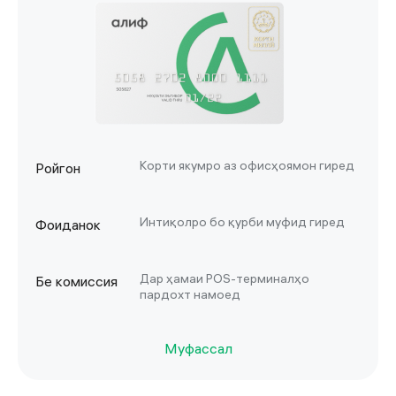
Корти якумро аз офисҳоямон гиред
Ройгон
Интиқолро бо қурби муфид гиред
Фоиданок
Дар ҳамаи POS-терминалҳо
Бе комиссия
пардохт намоед
Муфассал