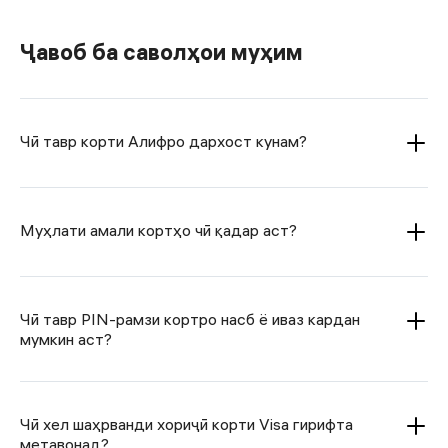
Ҷавоб ба саволҳои муҳим
Чӣ тавр корти Алифро дархост кунам?
Муҳлати амали кортҳо чӣ қадар аст?
Чӣ тавр PIN-рамзи кортро насб ё иваз кардан
мумкин аст?
Чӣ хел шаҳрванди хориҷӣ корти Visa гирифта
метавонад?