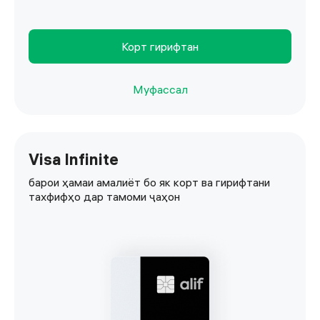
Корт гирифтан
Муфассал
Visa Infinite
барои ҳамаи амалиёт бо як корт ва гирифтани
тахфифҳо дар тамоми ҷаҳон