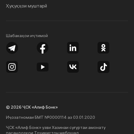
Ҳуқуқҳои муштарӣ
Шабакаҳои иҷтимоӣ
© 2026 ҶСК «Алиф Бонк»
Иҷозатномаи БМТ №0000114 аз 03.01.2020
ҶСК «Алиф Бонк» узви Хазинаи суғуртаи амонату
пасандозҳои Тоҷикистон мебошад