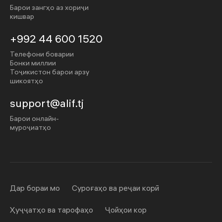
Барои зангҳо аз хориҷи
кишвар
+992 44 600 1520
Телефони боварии
Бонки миллии
Тоҷикистон барои арзу
шикоятҳо
support@alif.tj
Барои онлайн-
муроҷиатҳо
Дар бораи мо
Суроғаҳо ва реҷаи корӣ
Ҳуҷҷатҳо ва тарофаҳо
Ҷойҳои кор