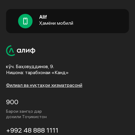
Alif
Ҳамёни мобилӣ
кӯч. Баҳовуддинов, 9.
Нишона: тарабхонаи «Канд»
Филиал ва нуқтаҳои хизматрасонӣ
900
Барои зангҳо дар
дохили Тоҷикистон
+992 48 888 1111