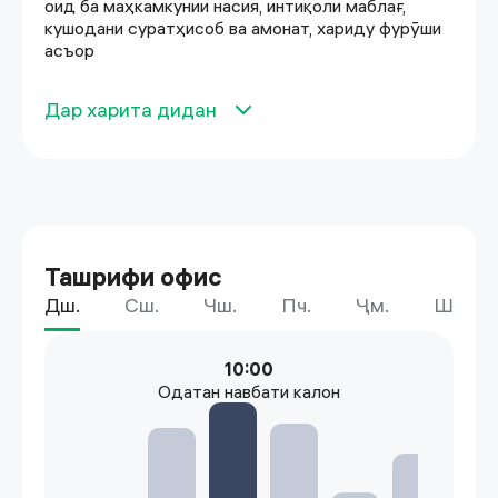
оид ба маҳкамкунии насия, интиқоли маблағ,
кушодани суратҳисоб ва амонат, хариду фурӯши
асъор
Дар харита дидан
Ташрифи офис
Дш.
Сш.
Чш.
Пч.
Ҷм.
Шн.
10:00
Одатан навбати калон