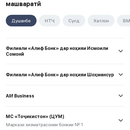
машваратӣ
Душанбе
НТҶ
Суғд
Хатлон
ВМ
Филиали «Алиф Бонк» дар ноҳияи Исмоили
Сомонӣ
Филиали «Алиф Бонк» дар ноҳияи Шоҳмансур
Alif Business
МС «Тоҷикистон» (ЦУМ)
Маркази хизматрасонии бонкии № 1