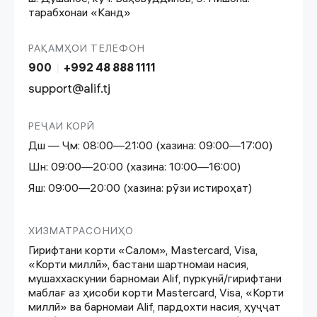
тарабхонаи «Канд»
РАҚАМҲОИ ТЕЛЕФОН
900
|
+992 48 888 1111
support@alif.tj
РЕҶАИ КОРӢ
Дш — Ҷм: 08:00—21:00 (хазина: 09:00—17:00)
Шн: 09:00—20:00 (хазина: 10:00—16:00)
Яш: 09:00—20:00 (хазина: рӯзи истироҳат)
ХИЗМАТРАСОНИҲО
Гирифтани корти «Салом», Mastercard, Visa,
«Корти миллӣ», бастани шартномаи насия,
мушаххаскунии барномаи Alif, пуркунӣ/гирифтани
маблағ аз ҳисоби корти Mastercard, Visa, «Корти
миллӣ» ва барномаи Alif, пардохти насия, ҳуҷҷат