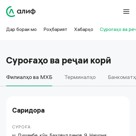
Суроғаҳои офисҳои Алиф дар Тоҷикистон | Алиф
Дар бораи мо
Роҳбарият
Хабарҳо
Суроғаҳо ва ре
Суроғаҳо ва реҷаи корӣ
Филиалҳо ва МХБ
Терминалҳо
Банкоматҳ
Саридора
СУРОҒА
ш. Душанбе, кӯч. Баҳовуддинов, 9. Нишона: