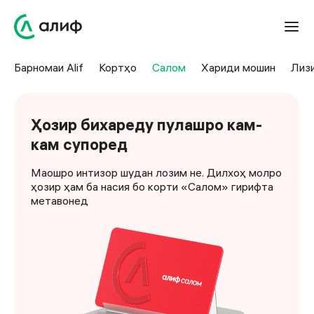
Барномаи Alif
Кортҳо
Салом
Хариди мошин
Лиз
Ҳозир бихареду пулашро кам-
кам супоред
Маошро интизор шудан лозим не. Дилхоҳ молро
ҳозир ҳам ба насия бо корти «Салом» гирифта
метавонед