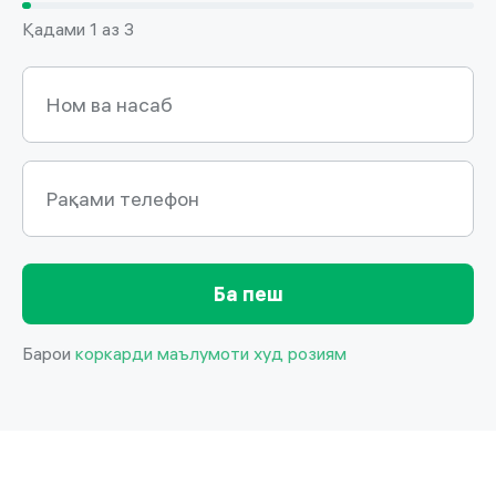
Қадами 1 аз 3
Ном ва насаб
Ном ва насаб
Рақами телефон
Рақами телефон
Ба пеш
Барои
коркарди маълумоти худ розиям