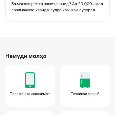
Ба мағоза рафта наметавонед? Аз 20 000+ мол
лозимаашро харида, пулро кам-кам супоред.
Намуди молҳо
Телефон ва лавозимот
Техникаи маишӣ