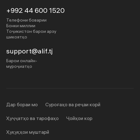
+992 44 600 1520
Телефони боварии
Бонки миллии
Тоҷикистон барои арзу
шикоятҳо
support@alif.tj
Барои онлайн-
муроҷиатҳо
Дар бораи мо
Суроғаҳо ва реҷаи корӣ
Ҳуҷҷатҳо ва тарофаҳо
Ҷойҳои кор
Ҳуқуқҳои муштарӣ