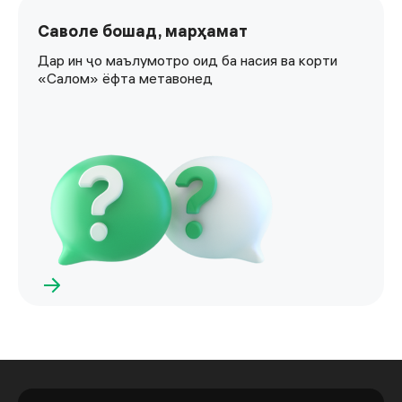
Саволе бошад, марҳамат
Дар ин ҷо маълумотро оид ба насия ва корти
«Салом» ёфта метавонед