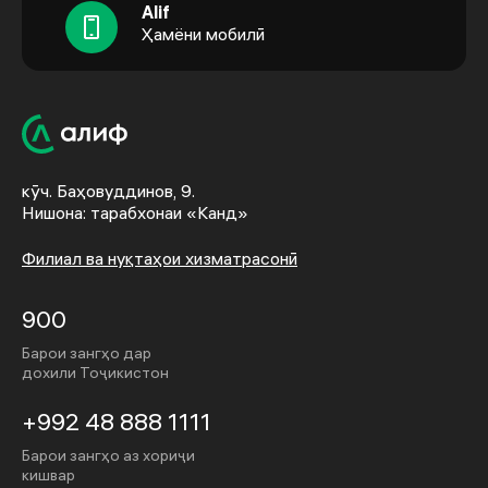
Alif
Ҳамёни мобилӣ
кӯч. Баҳовуддинов, 9.
Нишона: тарабхонаи «Канд»
Филиал ва нуқтаҳои хизматрасонӣ
900
Барои зангҳо дар
дохили Тоҷикистон
+992 48 888 1111
Барои зангҳо аз хориҷи
кишвар