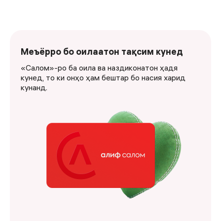
Меъёрро бо оилаатон тақсим кунед
«Салом»-ро ба оила ва наздиконатон ҳадя
кунед, то ки онҳо ҳам бештар бо насия харид
кунанд.