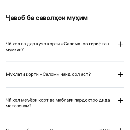
Ҷавоб ба саволҳои муҳим
Чӣ хел ва дар куҷо корти «Салом»-ро гирифтан
мумкин?
Муҳлати корти «Салом» чанд сол аст?
Чӣ хел меъёри корт ва маблағи пардохтро дида
метавонам?