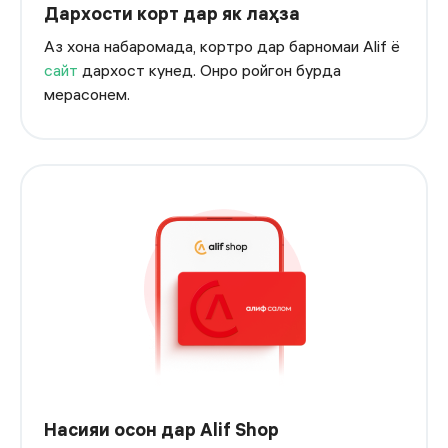
Дархости корт дар як лаҳза
Аз хона набаромада, кортро дар барномаи Alif ё
сайт
дархост кунед. Онро ройгон бурда
мерасонем.
Насияи осон дар Alif Shop