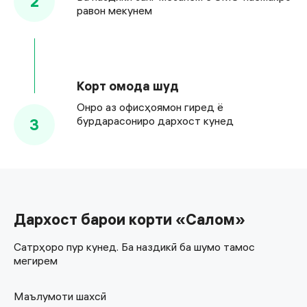
2
равон мекунем
Корт омода шуд
Онро аз офисҳоямон гиред ё
бурдарасониро дархост кунед
3
Дархост барои корти «Салом»
Сатрҳоро пур кунед. Ба наздикӣ ба шумо тамос
мегирем
Маълумоти шахсӣ