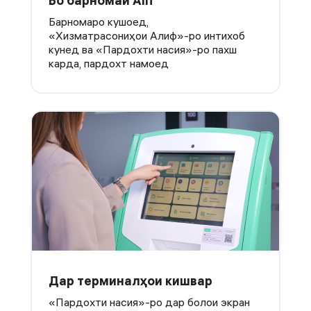
Бо барномаи Alif
Барномаро кушоед,
«Хизматрасониҳои Алиф»-ро интихоб
кунед ва «Пардохти насия»-ро пахш
карда, пардохт намоед
Дар терминалҳои кишвар
«Пардохти насия»-ро дар болои экран