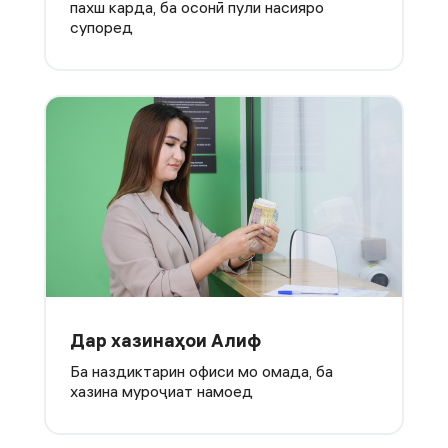
пахш карда, ба осонӣ пули насияро
супоред
Дар хазинаҳои Алиф
Ба наздиктарин офиси мо омада, ба
хазина муроҷиат намоед