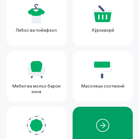
Либос ва пойафзол
Хӯрокворӣ
Мебел ва молҳо барои
Масолеҳи сохтмонӣ
хона