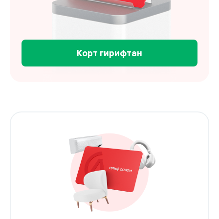
Корт гирифтан
Ҳозир бихареду пулашро кам-кам супоред