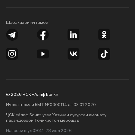
Шабакаҳои иҷтимоӣ
© 2026 ҶСК «Алиф Бонк»
Иҷозатномаи БМТ №0000114 аз 03.01.2020
ҶСК «Алиф Бонк» узви Хазинаи суғуртаи амонату
пасандозҳои Тоҷикистон мебошад
Навсозӣ шуд
09:41, 28 июл 2026