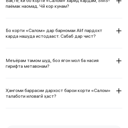
Вақте, ки бо корти «Салом» харид кардам, SMS-
паёмак наомад. Чӣ кор кунам?
Бо корти «Салом» дар барномаи Alif пардохт
карда нашуда истодааст. Сабаб дар чист?
Меъёрам тамом шуд, боз ягон мол ба насия
гирифта метавонам?
Ҳангоми баррасии дархост барои корти «Салом»
талаботи иловагӣ ҳаст?