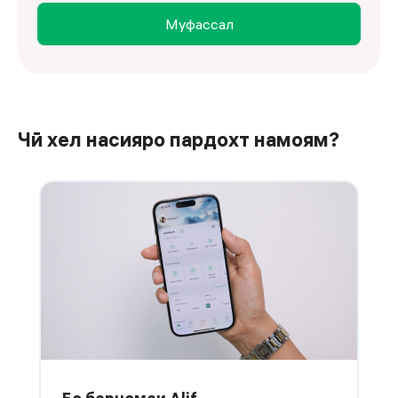
Муфассал
Чӣ хел насияро пардохт намоям?