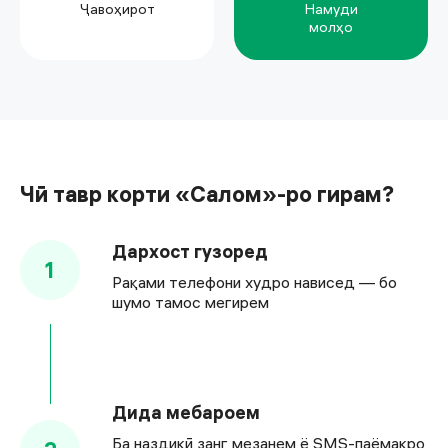
Ҷавоҳирот
Намуди
молҳо
Чӣ тавр корти «Салом»-ро гирам?
Дархост гузоред
1
Рақами телефони худро нависед — бо
шумо тамос мегирем
Дида мебароем
Ба наздикӣ занг мезанем ё SMS-паёмакро