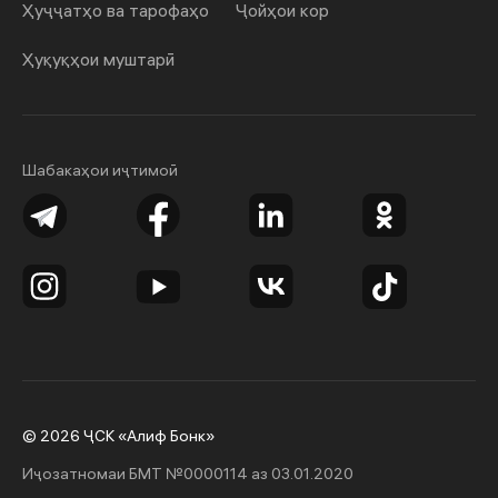
Ҳуҷҷатҳо ва тарофаҳо
Ҷойҳои кор
Ҳуқуқҳои муштарӣ
Шабакаҳои иҷтимоӣ
© 2026 ҶСК «Алиф Бонк»
Иҷозатномаи БМТ №0000114 аз 03.01.2020