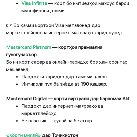
Visa Infinite
— корт бо имтиёзҳои махсус барои
мусофирони доимӣ.
👉 Бо ҳамаи кортҳои Visa метавонед дар
маркетплейсҳо ва интернет-мағозаҳо харид кунед.
Mastercard Platinum
— кортҳои премиалии
гуногунасъор
Бо ин корт сафар ва онлайн-харидҳо боз ҳам осонтар
мешаванд.
Пардохти харидҳо дар тамоми ҷаҳон;
Интиқоли пул ба зиёда аз
190 кишвар
.
Mastercard Digital — корти виртуалӣ дар барномаи Alif
Пардохт дар интернет-мағозаҳо ва
маркетплейсҳо;
Бе пластик — қулай ва бехатар.
«Корти миллӣ»
дар Тоҷикистон