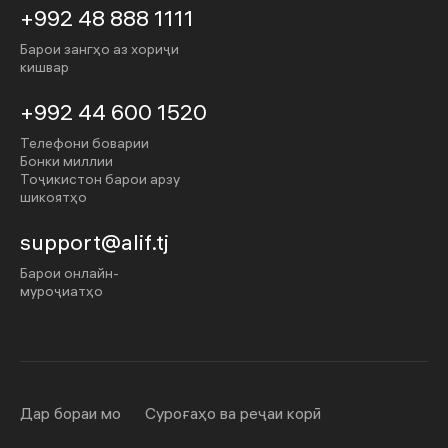
+992 48 888 1111
Барои зангҳо аз хориҷи
кишвар
+992 44 600 1520
Телефони боварии
Бонки миллии
Тоҷикистон барои арзу
шикоятҳо
support@alif.tj
Барои онлайн-
муроҷиатҳо
Дар бораи мо
Суроғаҳо ва реҷаи корӣ