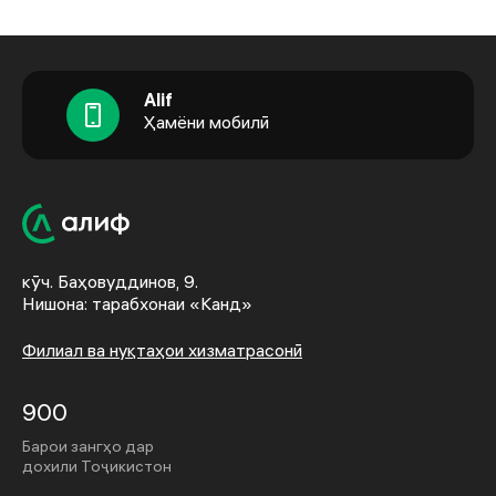
Alif
Ҳамёни мобилӣ
кӯч. Баҳовуддинов, 9.
Нишона: тарабхонаи «Канд»
Филиал ва нуқтаҳои хизматрасонӣ
900
Барои зангҳо дар
дохили Тоҷикистон