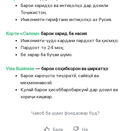
Барои харидҳо ва интиқолҳо дар дохили
Тоҷикистон;
Имконияти гирифтани интиқолҳо аз Русия.
Корти «Салом»
барои харид ба насия
Имконияти ҷудо кардани пардохт ба қисмҳо;
Пардохт то 24 моҳ;
Бе зарар ба буҷаи шумо.
Visa Business
— барои соҳибкорон ва ширкатҳо
Барои хароҷоти тиҷоратӣ, сайёҳӣ ва
меҳмоннавозӣ;
Қулай барои ҳисоббаробаркунӣ дар дохил ва
хориҷи кишвар.
Ҷавоб ба шумо фоидаовар буд?
Бале
Не