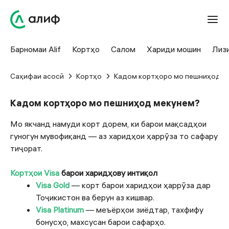
Барномаи Alif
Кортҳо
Салом
Хариди мошин
Лиз
Саҳифаи асосӣ
Кортҳо
Кадом кортҳоро мо пешниҳод м
Кадом кортҳоро мо пешниҳод мекунем?
Мо якчанд намуди корт дорем, ки барои мақсадҳои
гуногун мувофиқанд — аз харидҳои ҳаррӯза то сафару
тиҷорат.
Кортҳои Visa
барои харидҳову интиқол
Visa Gold
— корт барои харидҳои ҳаррӯза дар
Тоҷикистон ва берун аз кишвар.
Visa Platinum
— меъёрҳои зиёдтар, тахфифу
бонусҳо, махсусан барои сафарҳо.