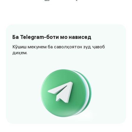
Ба Telegram-боти мо нависед
Кӯшиш мекунем ба саволҳоятон зуд ҷавоб
диҳем.