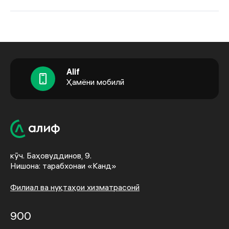
Alif
Ҳамёни мобилӣ
кӯч. Баҳовуддинов, 9.
Нишона: тарабхонаи «Канд»
Филиал ва нуқтаҳои хизматрасонӣ
900