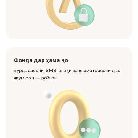
Метавонед PIN-рамзро гузоред, кортро бекор кунед ва 
Фоида дар ҳама ҷо
Бурдарасонӣ, SMS-огоҳӣ ва хизматрасонӣ дар
якум сол — ройгон