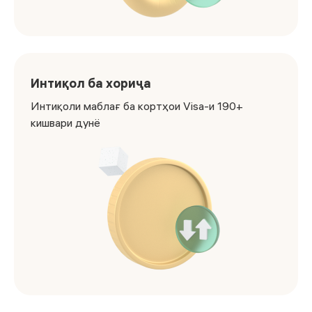
Бурдарасонӣ, SMS-огоҳӣ ва хизматрасонӣ дар якум сол 
Интиқол ба хориҷа
Интиқоли маблағ ба кортҳои Visa-и 190+
кишвари дунё
<p>Интиқоли маблағ ба кортҳои Visa-и 190+ кишвари ду