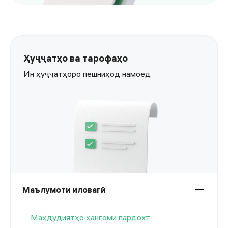
Ҳуҷҷатҳо ва тарофаҳо
Ин ҳуҷҷатҳоро пешниҳод намоед
Маълумоти иловагӣ
Маҳдудиятҳо ҳангоми пардохт