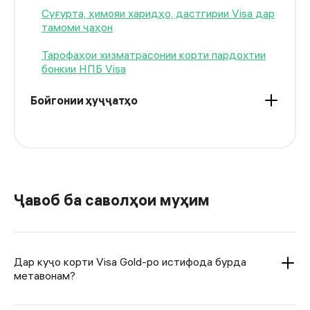
Суғурта, ҳимояи харидҳо, дастгирии Visa дар
тамоми ҷаҳон
Тарофаҳои хизматрасонии корти пардохтии
бонкии НПБ Visa
Бойгонии ҳуҷҷатҳо
Ҷавоб ба саволҳои муҳим
Дар куҷо корти Visa Gold-ро истифода бурда
метавонам?