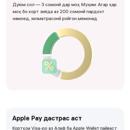
Дуюм сол — 3 сомонӣ дар моҳ Муҳим: Агар ҳар
моҳ бо корт зиёда аз 200 сомонӣ пардохт
намоед, хизматрасонӣ ройгон мемонад
<p>Якум сол — ройгон&nbsp;</p><p>Дуюм сол — 3 сомон
Apple Pay дастрас аст
Кортҳои Visa-ро аз Алиф ба Apple Wallet пайваст