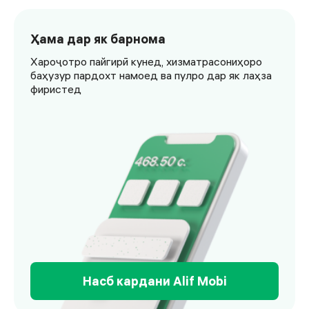
Ҳама дар як барнома
Хароҷотро пайгирӣ кунед, хизматрасониҳоро
баҳузур пардохт намоед ва пулро дар як лаҳза
фиристед
Насб кардани Alif Mobi