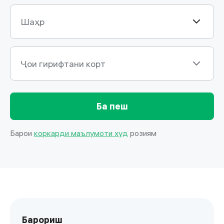
Шаҳр
Ҷои гирифтани корт
Ба пеш
Барои
коркарди маълумоти худ
розиям
Барориш