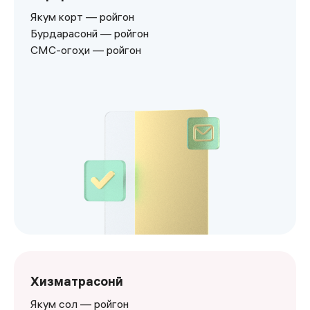
Якум корт — ройгон
Бурдарасонӣ — ройгон
СМС-огоҳи — ройгон
<p>Якум корт — ройгон</p><p>Бурдарасонӣ — ройгон&
Хизматрасонӣ
Якум сол — ройгон