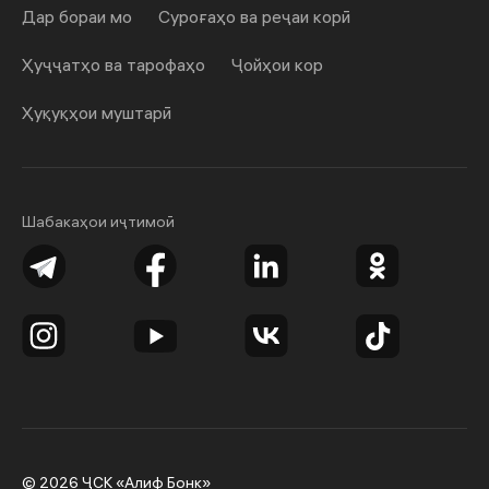
Дар бораи мо
Суроғаҳо ва реҷаи корӣ
Ҳуҷҷатҳо ва тарофаҳо
Ҷойҳои кор
Ҳуқуқҳои муштарӣ
Шабакаҳои иҷтимоӣ
© 2026 ҶСК «Алиф Бонк»