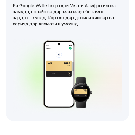
Ба Google Wallet кортҳои Visa-и Алифро илова
намуда, онлайн ва дар мағозаҳо бетамос
пардохт кунед. Кортҳо дар дохили кишвар ва
хориҷа дар хизмати шумоянд.