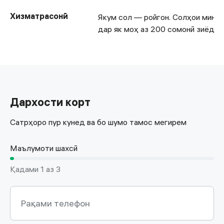
Хизматрасонӣ
Якум сол — ройгон. Солҳои минба
дар як моҳ аз 200 сомонӣ зиёд х
Дархости корт
Сатрҳоро пур кунед ва бо шумо тамос мегирем
Маълумоти шахсӣ
Қадами 1 аз 3
Рақами телефон