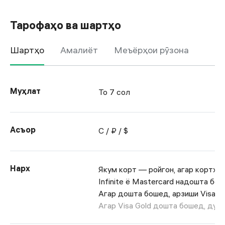
Тарофаҳо ва шартҳо
Шартҳо
Амалиёт
Меъёрҳои рӯзона
Муҳлат
То 7 сол
Асъор
С / ₽ / $
Нарх
Якум корт — ройгон, агар кортҳои 
Infinite ё Mastercard надошта бош
Агар дошта бошед, арзиши Visa G
Агар Visa Gold дошта бошед, ду