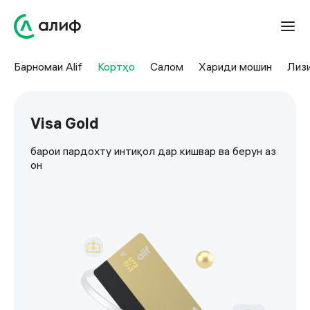
Барномаи Alif
Кортҳо
Салом
Хариди мошин
Лиз
Visa Gold
барои пардохту интиқол дар кишвар ва берун аз
он