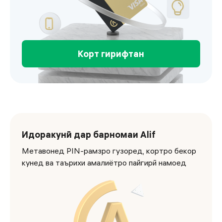
Корт гирифтан
Visa Gold
Идоракунӣ дар барномаи Alif
Метавонед PIN-рамзро гузоред, кортро бекор
кунед ва таърихи амалиётро пайгирӣ намоед