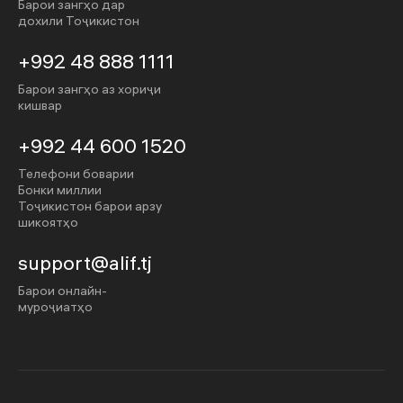
Барои зангҳо дар
дохили Тоҷикистон
+992 48 888 1111
Барои зангҳо аз хориҷи
кишвар
+992 44 600 1520
Телефони боварии
Бонки миллии
Тоҷикистон барои арзу
шикоятҳо
support@alif.tj
Барои онлайн-
муроҷиатҳо