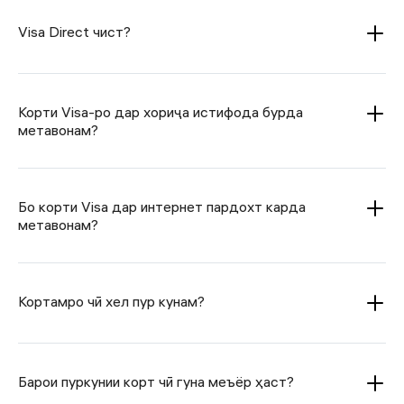
Visa Direct чист?
Корти Visa-ро дар хориҷа истифода бурда
метавонам?
Бо корти Visa дар интернет пардохт карда
метавонам?
Кортамро чӣ хел пур кунам?
Барои пуркунии корт чӣ гуна меъёр ҳаст?