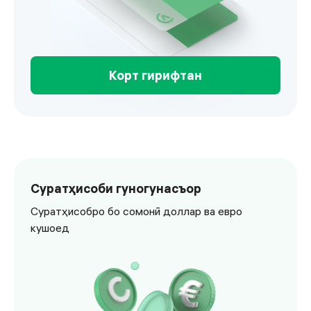
Корт гирифтан
Visa Business
Суратҳисоби гуногунасъор
Суратҳисобро бо сомонӣ доллар ва евро
кушоед