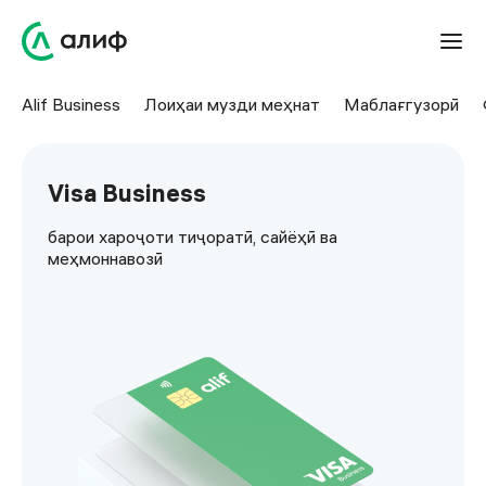
Alif Business
Лоиҳаи музди меҳнат
Маблағгузорӣ
Visa Business
барои хароҷоти тиҷоратӣ, сайёҳӣ ва
меҳмоннавозӣ