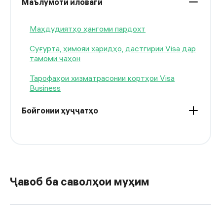
Маълумоти иловагӣ
Маҳдудиятҳо ҳангоми пардохт
Суғурта, ҳимояи харидҳо, дастгирии Visa дар
тамоми ҷаҳон
Тарофаҳои хизматрасонии кортҳои Visa
Business
Бойгонии ҳуҷҷатҳо
Ҷавоб ба саволҳои муҳим