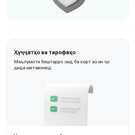
<p>Ҳамаи амалиёт бо корт муҳофизат карда мешаванд<
Ҳуҷҷатҳо ва тарофаҳо
Маълумоти бештарро оид ба корт аз ин ҷо
дида метавонед: