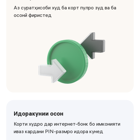
Аз суратҳисоби худ ба корт пулро зуд ва ба
осонӣ фиристед
<p>Аз суратҳисоби худ ба корт пулро зуд ва ба осонӣ ф
Идоракунии осон
Корти худро дар интернет-бонк бо имконияти
иваз кардани PIN-размро идора кунед