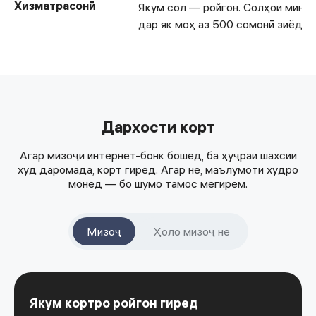
Хизматрасонӣ
Якум сол — ройгон. Солҳои минба
дар як моҳ аз 500 сомонӣ зиёд х
Дархости корт
Агар мизоҷи интернет-бонк бошед, ба ҳуҷраи шахсии
худ даромада, корт гиред. Агар не, маълумоти худро
монед — бо шумо тамос мегирем.
Мизоҷ
Ҳоло мизоҷ не
Якум кортро ройгон гиред