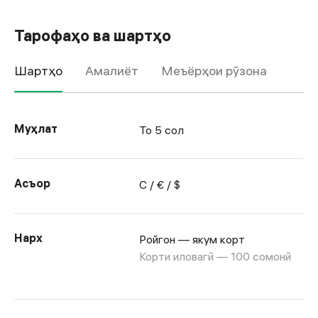
Тарофаҳо ва шартҳо
Шартҳо
Амалиёт
Меъёрҳои рӯзона
Муҳлат
То 5 сол
Асъор
С / € / $
Нарх
Ройгон — якум корт
Корти иловагӣ — 100 сомонӣ