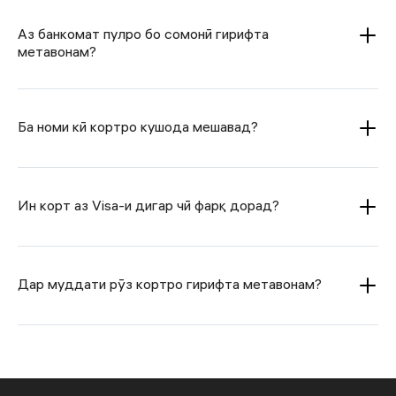
Аз банкомат пулро бо сомонӣ гирифта
метавонам?
Ба номи кӣ кортро кушода мешавад?
Ин корт аз Visa-и дигар чӣ фарқ дорад?
Дар муддати рӯз кортро гирифта метавонам?