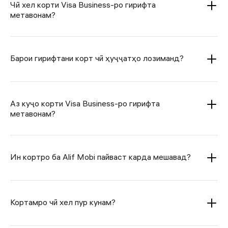
Чӣ хел корти Visa Business-ро гирифта
метавонам?
Барои гирифтани корт чӣ ҳуҷҷатҳо лозиманд?
Аз куҷо корти Visa Business-ро гирифта
метавонам?
Ин кортро ба Alif Mobi пайваст карда мешавад?
Кортамро чӣ хел пур кунам?