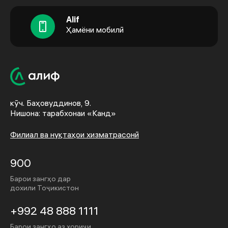
Alif
Ҳамёни мобилӣ
кӯч. Баҳовуддинов, 9.
Нишона: тарабхонаи «Канд»
Филиал ва нуқтаҳои хизматрасонӣ
900
Барои зангҳо дар
дохили Тоҷикистон
+992 48 888 1111
Барои зангҳо аз хориҷи