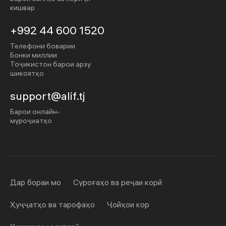
кишвар
+992 44 600 1520
Телефони боварии
Бонки миллии
Тоҷикистон барои арзу
шикоятҳо
support@alif.tj
Барои онлайн-
муроҷиатҳо
Дар бораи мо
Суроғаҳо ва реҷаи корӣ
Ҳуҷҷатҳо ва тарофаҳо
Ҷойҳои кор