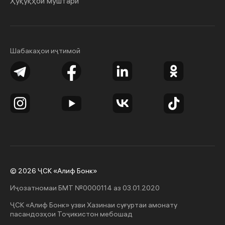
Ҳуқуқҳои муштарӣ
Шабакаҳои иҷтимоӣ
© 2026 ҶСК «Алиф Бонк»
Иҷозатномаи БМТ №0000114 аз 03.01.2020
ҶСК «Алиф Бонк» узви Хазинаи суғуртаи амонату
пасандозҳои Тоҷикистон мебошад