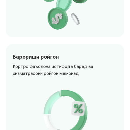
<p>Суратҳисобро бо сомонӣ доллар ва евро кушоед</p>
Барориши ройгон
Кортро фаъолона истифода баред ва
хизматрасонӣ ройгон мемонад