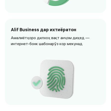
<p>Кортро фаъолона истифода баред ва хизматрасонӣ 
Alif Business дар ихтиёратон
Амалиётҳоро дилхоҳ вақт анҷом диҳед —
интернет-бонк шабонарӯз кор мекунад
<p>Амалиётҳоро дилхоҳ вақт анҷом диҳед — интернет-