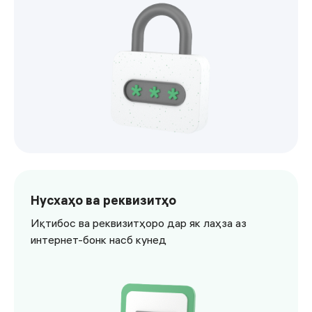
<p>Корти худро дар интернет-бонк бо имконияти иваз к
Нусхаҳо ва реквизитҳо
Иқтибос ва реквизитҳоро дар як лаҳза аз
интернет-бонк насб кунед