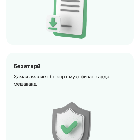
<p>Иқтибос ва реквизитҳоро дар як лаҳза аз интернет-б
Бехатарӣ
Ҳамаи амалиёт бо корт муҳофизат карда
мешаванд