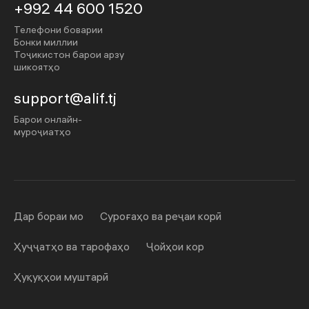
+992 44 600 1520
Телефони боварии
Бонки миллии
Тоҷикистон барои арзу
шикоятҳо
support@alif.tj
Барои онлайн-
муроҷиатҳо
Дар бораи мо
Суроғаҳо ва реҷаи корӣ
Ҳуҷҷатҳо ва тарофаҳо
Ҷойҳои кор
Ҳуқуқҳои муштарӣ