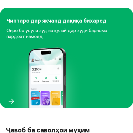
Чиптаро дар якчанд дақиқа бихаред
Онро бо усули зуд ва қулай дар худи барнома
пардохт намоед.
Ҷавоб ба саволҳои муҳим