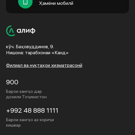
Ҳамёни мобилӣ
кӯч. Баҳовуддинов, 9.
Нишона: тарабхонаи «Канд»
Филиал ва нуқтаҳои хизматрасонӣ
900
Барои зангҳо дар
дохили Тоҷикистон
+992 48 888 1111
Барои зангҳо аз хориҷи
кишвар