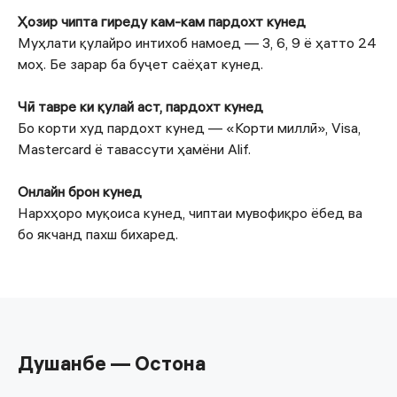
Ҳозир чипта гиреду кам-кам пардохт кунед
Муҳлати қулайро интихоб намоед — 3, 6, 9 ё ҳатто 24
моҳ. Бе зарар ба буҷет саёҳат кунед.
Чӣ тавре ки қулай аст, пардохт кунед
Бо корти худ пардохт кунед — «Корти миллӣ», Visa,
Mastercard ё тавассути ҳамёни Alif.
Онлайн брон кунед
Нархҳоро муқоиса кунед, чиптаи мувофиқро ёбед ва
бо якчанд пахш бихаред.
Душанбе — Остона