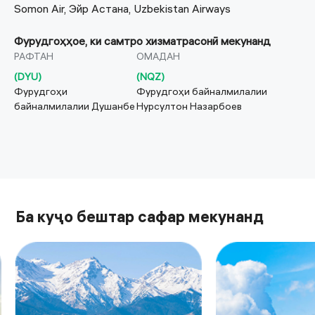
Somon Air, Эйр Астана, Uzbekistan Airways
Фурудгоҳҳое, ки самтро хизматрасонӣ мекунанд
РАФТАН
ОМАДАН
(
DYU
)
(
NQZ
)
Фурудгоҳи
Фурудгоҳи байналмилалии
байналмилалии Душанбе
Нурсултон Назарбоев
Ба куҷо бештар сафар мекунанд