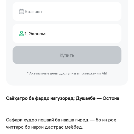
Бозгашт
1, Эконом
Купить
* Актуальные цены доступны в приложении Alif
Саёҳатро ба фардо нагузоред: Душанбе — Остона
Сафари худро пешакӣ ба нақша гиред — бо ин роҳ
чиптаро бо нархи дастрас меёбед.