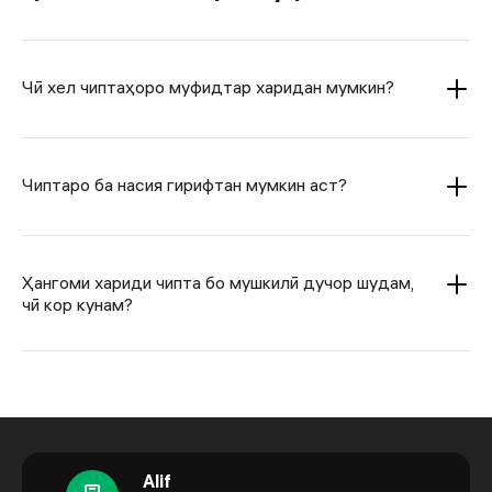
Чӣ хел чиптаҳоро муфидтар харидан мумкин?
Чиптаро ба насия гирифтан мумкин аст?
Ҳангоми хариди чипта бо мушкилӣ дучор шудам,
чӣ кор кунам?
Alif