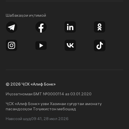
Шабакаҳои иҷтимоӣ
© 2026 ҶСК «Алиф Бонк»
Иҷозатномаи БМТ №0000114 аз 03.01.2020
ҶСК «Алиф Бонк» узви Хазинаи суғуртаи амонату
пасандозҳои Тоҷикистон мебошад
Навсозӣ шуд
09:41, 28 июл 2026