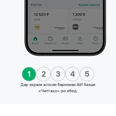
1
2
3
4
5
Дар экрани асосии барномаи Alif бахши
«Чиптаҳо»-ро ёбед.