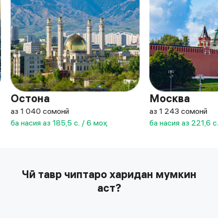
Остона
Москва
аз 1 040 сомонӣ
аз 1 243 сомонӣ
ба насия аз 185,5 с. / 6 моҳ
ба насия аз 221,6 с
Чӣ тавр чиптаро харидан мумкин
аст?