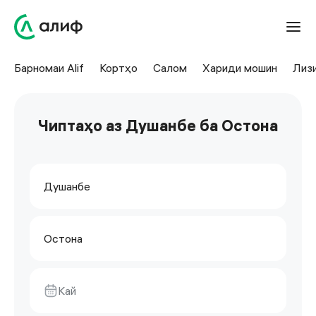
Барномаи Alif
Кортҳо
Салом
Хариди мошин
Лиз
Чиптаҳо аз Душанбе ба Остона
Душанбе
Остона
Кай