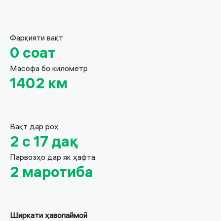
Фарқияти вақт
0 соат
Масофа бо километр
1402 км
Вақт дар роҳ
2 с 17 дақ
Парвозҳо дар як ҳафта
2 маротиба
Ширкати ҳавопаймоӣ