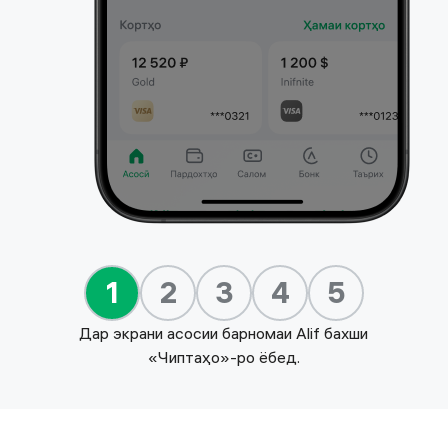
1
2
3
4
5
Дар экрани асосии барномаи Alif бахши
«Чиптаҳо»-ро ёбед.