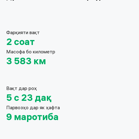
Фарқияти вақт
2 соат
Масофа бо километр
3 583 км
Вақт дар роҳ
5 с 23 дақ
Парвозҳо дар як ҳафта
9 маротиба