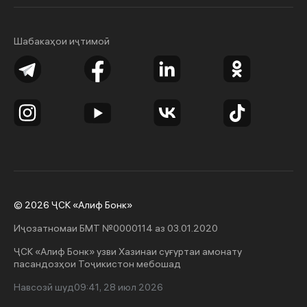
Шабакаҳои иҷтимоӣ
© 2026 ҶСК «Алиф Бонк»
Иҷозатномаи БМТ №0000114 аз 03.01.2020
ҶСК «Алиф Бонк» узви Хазинаи суғуртаи амонату
пасандозҳои Тоҷикистон мебошад
Навсозӣ шуд
09:41, 28 июл 2026