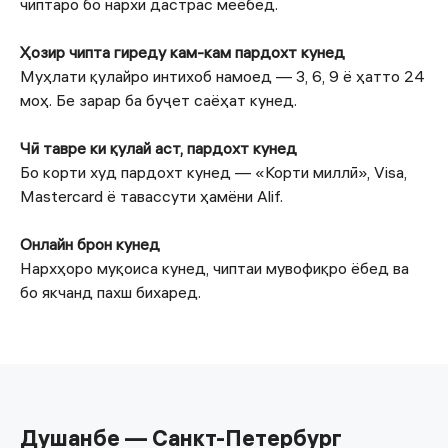
чиптаро бо нархи дастрас меёбед.
Ҳозир чипта гиреду кам-кам пардохт кунед
Муҳлати қулайро интихоб намоед — 3, 6, 9 ё ҳатто 24
моҳ. Бе зарар ба буҷет саёҳат кунед.
Чӣ тавре ки қулай аст, пардохт кунед
Бо корти худ пардохт кунед — «Корти миллӣ», Visa,
Mastercard ё тавассути ҳамёни Alif.
Онлайн брон кунед
Нархҳоро муқоиса кунед, чиптаи мувофиқро ёбед ва
бо якчанд пахш бихаред.
Душанбе — Санкт-Петербург