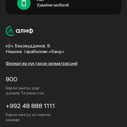
Ҳамёни мобилӣ
кӯч. Баҳовуддинов, 9.
Нишона: тарабхонаи «Канд»
Филиал ва нуқтаҳои хизматрасонӣ
900
Барои зангҳо дар
дохили Тоҷикистон
+992 48 888 1111
Барои зангҳо аз хориҷи
кишвар