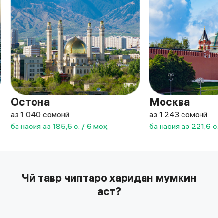
Остона
Москва
аз 1 040 сомонӣ
аз 1 243 сомонӣ
ба насия аз 185,5 с. / 6 моҳ
ба насия аз 221,6 с
Чӣ тавр чиптаро харидан мумкин
аст?