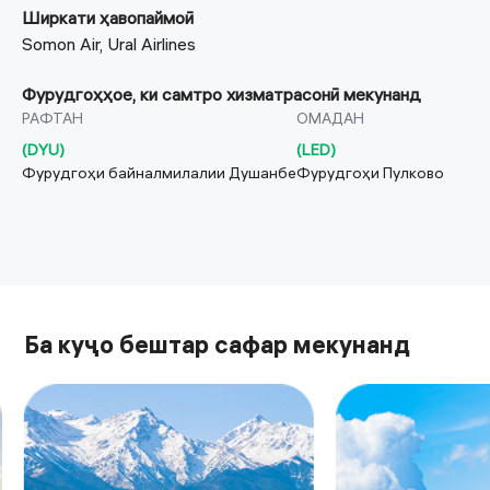
Ширкати ҳавопаймоӣ
Somon Air, Ural Airlines
Фурудгоҳҳое, ки самтро хизматрасонӣ мекунанд
РАФТАН
ОМАДАН
(
DYU
)
(
LED
)
Фурудгоҳи байналмилалии Душанбе
Фурудгоҳи Пулково
Ба куҷо бештар сафар мекунанд