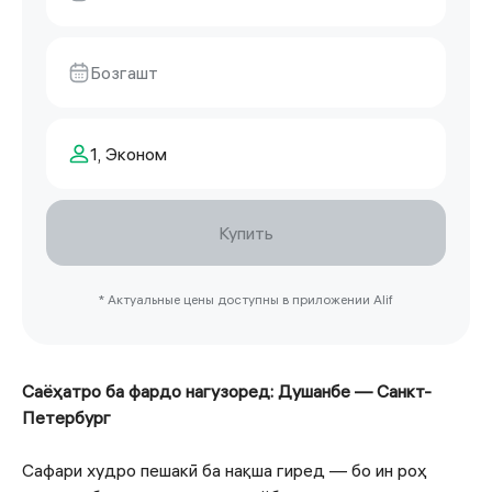
Бозгашт
1, Эконом
Купить
* Актуальные цены доступны в приложении Alif
Саёҳатро ба фардо нагузоред: Душанбе — Санкт-
Петербург
Сафари худро пешакӣ ба нақша гиред — бо ин роҳ