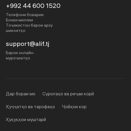
+992 44 600 1520
Телефони боварии
Бонки миллии
Тоҷикистон барои арзу
шикоятҳо
support@alif.tj
Барои онлайн-
муроҷиатҳо
Дар бораи мо
Суроғаҳо ва реҷаи корӣ
Ҳуҷҷатҳо ва тарофаҳо
Ҷойҳои кор
Ҳуқуқҳои муштарӣ