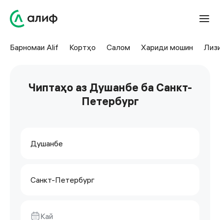
Барномаи Alif
Кортҳо
Салом
Хариди мошин
Лиз
Чиптаҳо аз Душанбе ба Санкт-
Петербург
Душанбе
Санкт-Петербург
Кай