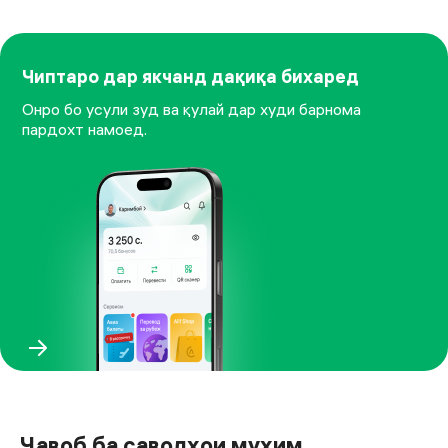
Чиптаро дар якчанд дақиқа бихаред
Онро бо усули зуд ва қулай дар худи барнома
пардохт намоед.
Ҷавоб ба саволҳои муҳим