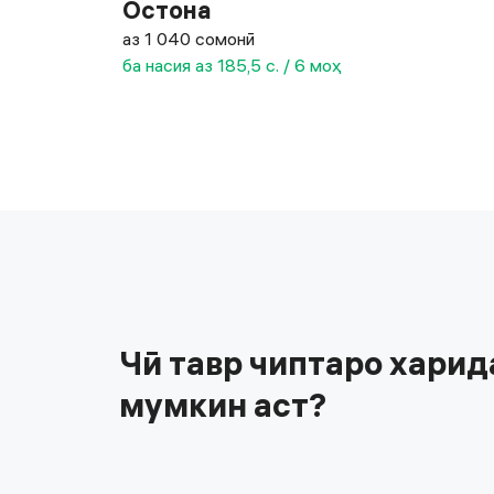
Остона
аз 1 040 сомонӣ
ба насия аз 185,5 с. / 6 моҳ
Чӣ тавр чиптаро харид
мумкин аст?