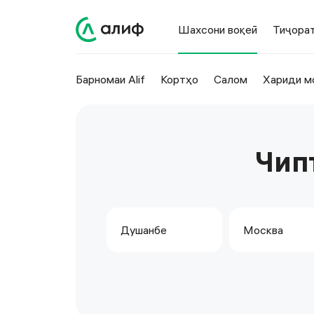
Шахсони воқеӣ
Тиҷора
Барномаи Alif
Кортҳо
Салом
Хариди м
Чип