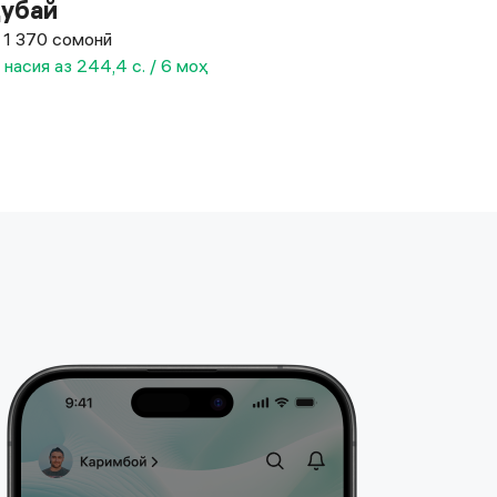
убай
Санкт-
 1 370 сомонӣ
аз 1 730 с
 насия аз 244,4 с. / 6 моҳ
ба насия аз