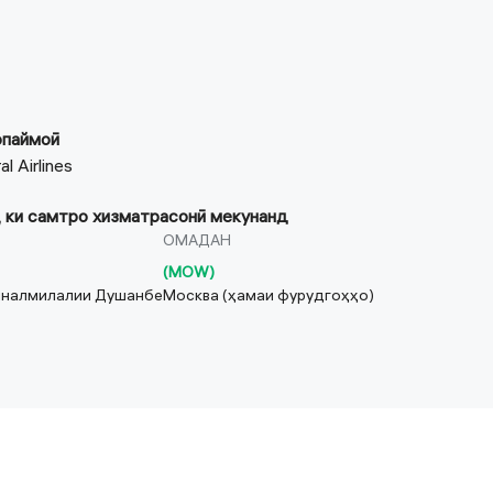
опаймоӣ
l Airlines
 ки самтро хизматрасонӣ мекунанд
ОМАДАН
(
MOW
)
йналмилалии Душанбе
Москва (ҳамаи фурудгоҳҳо)