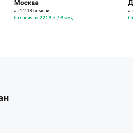
Москва
Д
аз 1 243 сомонӣ
аз
ба насия аз 221,6 с. / 6 моҳ
ба
ан