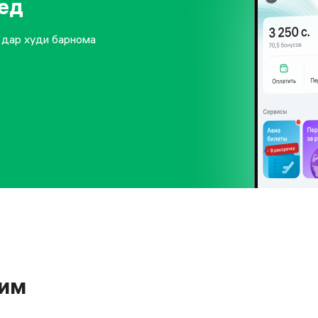
ед
й дар худи барнома
ҳим