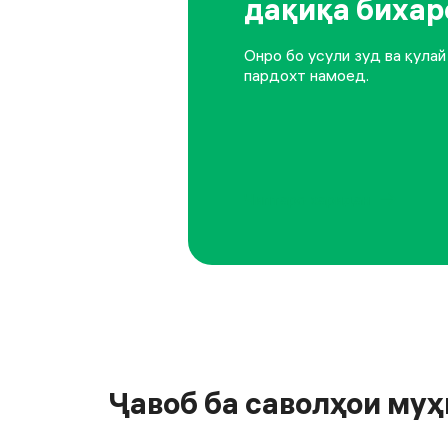
дақиқа бихар
Онро бо усули зуд ва қула
пардохт намоед.
Чиптаро харидан
Ҷавоб ба саволҳои му