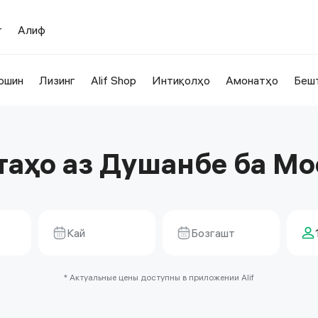
т
Алиф
ошин
Лизинг
Alif Shop
Интиқолҳо
Амонатҳо
Беш
таҳо аз Душанбе ба Мо
Кай
Бозгашт
* Актуальные цены доступны в приложении Alif