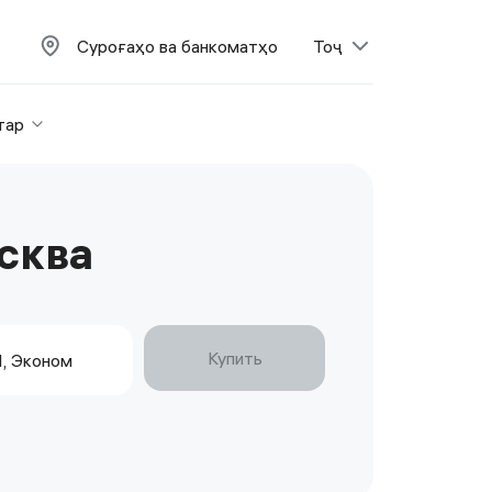
Суроғаҳо ва банкоматҳо
Тоҷ
тар
сква
Купить
1, Эконом