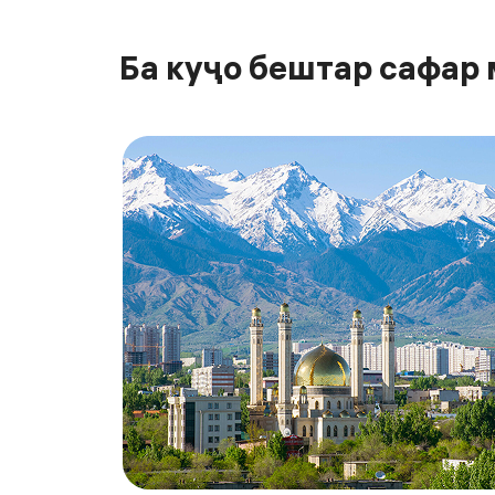
Ба куҷо бештар сафар