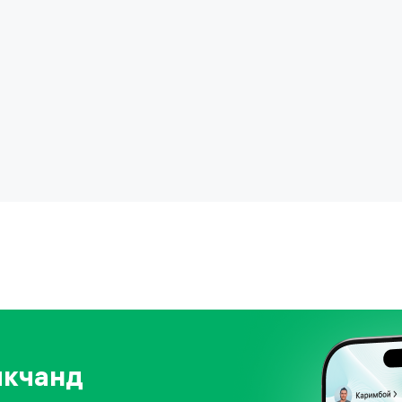
якчанд