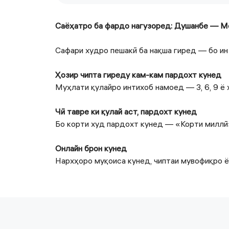
Саёҳатро ба фардо нагузоред: Душанбе — М
Сафари худро пешакӣ ба нақша гиред — бо ин
Ҳозир чипта гиреду кам-кам пардохт кунед
Муҳлати қулайро интихоб намоед — 3, 6, 9 ё 
Чӣ тавре ки қулай аст, пардохт кунед
Бо корти худ пардохт кунед — «Корти миллӣ»,
Онлайн брон кунед
Нархҳоро муқоиса кунед, чиптаи мувофиқро ё