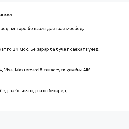
осква
 роҳ чиптаро бо нархи дастрас меёбед.
ҳатто 24 моҳ. Бе зарар ба буҷет саёҳат кунед.
 Visa, Mastercard ё тавассути ҳамёни Alif.
бед ва бо якчанд пахш бихаред.