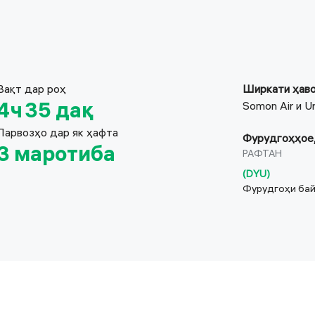
Вақт дар роҳ
Ширкати ҳав
4 ⁠ч 35 ⁠дақ
Somon Air и Ura
Парвозҳо дар як ҳафта
Фурудгоҳҳое,
3 маротиба
РАФТАН
(
DYU
)
Фурудгоҳи ба