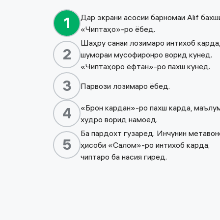
Дар экрани асосии барномаи Alif бахш
1
«Чиптаҳо»-ро ёбед.
Шаҳру санаи лозимаро интихоб карда
2
шумораи мусофиронро ворид кунед.
«Чиптаҳоро ёфтан»-ро пахш кунед.
3
Парвози лозимаро ёбед.
«Брон кардан»-ро пахш карда, маълу
4
худро ворид намоед.
Ба пардохт гузаред. Инчунин метаво
5
ҳисоби «Салом»-ро интихоб карда,
чиптаро ба насия гиред.