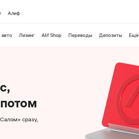
у
Алиф
 авто
Лизинг
Alif Shop
Переводы
Депозиты
Ещё
с,
 потом
Салом» сразу,