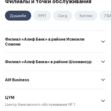
Филиалы и точки обслуживания
Душанбе
РРП
Согд
Хатлон
ГБ
Филиал «Алиф Банк» в районе Исмоили
Сомони
Филиал «Алиф Банка» в районе Шохмансур
Alif Business
ЦУМ
Центр банковского обслуживания № 1