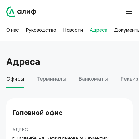
Адреса офисов Алифа в Таджикистане | Алиф
О нас
Руководство
Новости
Адреса
Документ
Адреса
Офисы
Терминалы
Банкоматы
Реквиз
Головной офис
АДРЕС
г. Душанбе, ул. Багаутдинова, 9. Ориентир: