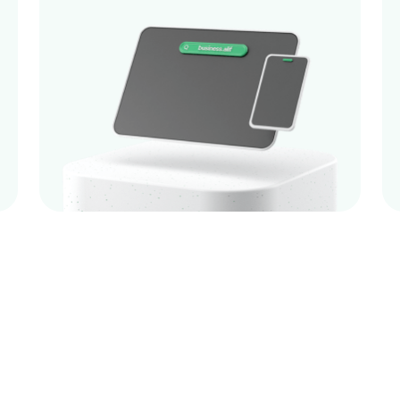
них бумаг и усилий</p>
<p>Пользуйтесь интернет-банкингом в любом браузе
<p