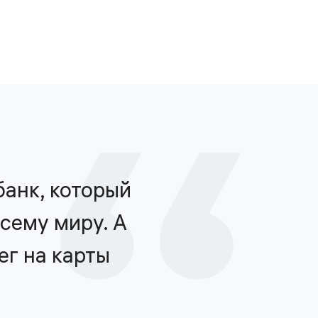
>Подключитесь к партнёрской программе «Салом» и увелич
анк, который
Соврем
сему миру. А
банков
ег на карты
быстры