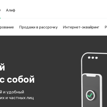
у
Алиф
рование
Продажи в рассрочку
Интернет-эквайринг
Р
ый
с собой
ый и удобный
их и частных лиц