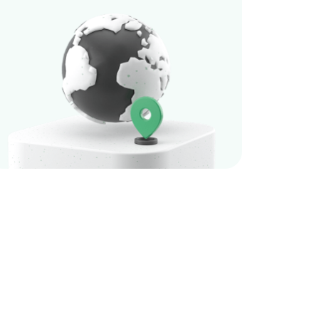
ре даже через телефон</p>
>Управляйте прогрессом вашего бизнеса, где бы вы ни нах