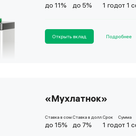
до 11%
до 5%
1 год
от 1 
Открыть вклад
Подробнее
«Мухлатнок»
Ставка в сом.
Ставка в долл.
Срок
Сумма
до 15%
до 7%
1 год
от 1 