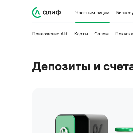
Частным лицам
Бизнес
Приложение Alif
Карты
Салом
Покупка
Депозиты и счет