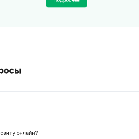
Подробнее
просы
позиту онлайн?