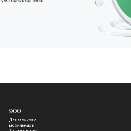
гуляторных органов.
900
Для звонков с
мобильных в
Таджикистане