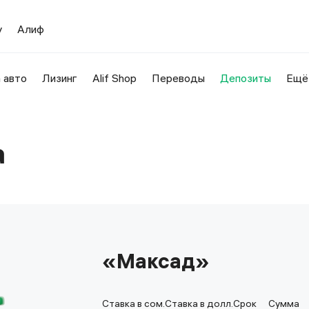
у
Алиф
 авто
Лизинг
Alif Shop
Переводы
Депозиты
Ещё
а
«Максад»
Ставка в сом.
Ставка в долл.
Срок
Сумма