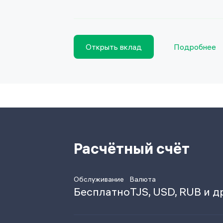
Открыть вклад
Подробнее
Расчётный счёт
Обслуживание
Валюта
Бесплатно
TJS, USD, RUB и д