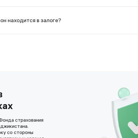
 он находится в залоге?
в
ках
 Фонда страхования
аджикистана.
ку со стороны