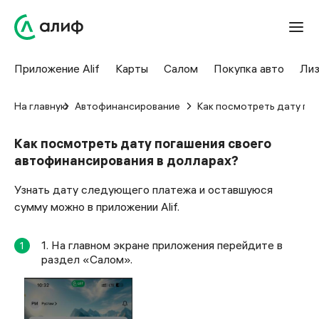
Приложение Alif
Карты
Салом
Покупка авто
Лиз
На главную
Автофинансирование
Как посмотреть дату по
Как посмотреть дату погашения своего
автофинансирования в долларах?
Узнать дату следующего платежа и оставшуюся
сумму можно в приложении Alif.
1. На главном экране приложения перейдите в
1
раздел «Салом».