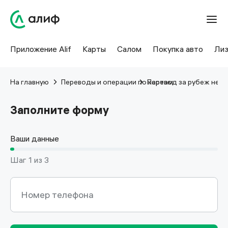
Приложение Alif
Карты
Салом
Покупка авто
Лиз
На главную
Переводы и операции по картам
Перевод за рубеж не б
Заполните форму
Ваши данные
Шаг 1 из 3
Номер телефона
Номер телефона