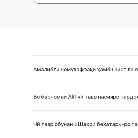
Амалиёти номуваффақи ҳамён чист ва о
Бо барномаи Alif чӣ тавр насияро пардо
Чӣ тавр обунаи «Шаҳри бехатар»-ро п