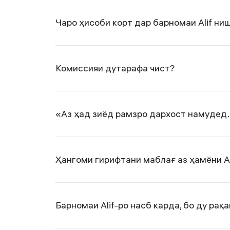
Чаро ҳисоби корт дар барномаи Alif н
Комиссияи дутарафа чист?
«Аз ҳад зиёд рамзро дархост намудед. 
Ҳангоми гирифтани маблағ аз ҳамёни A
Барномаи Alif-ро насб карда, бо ду ра