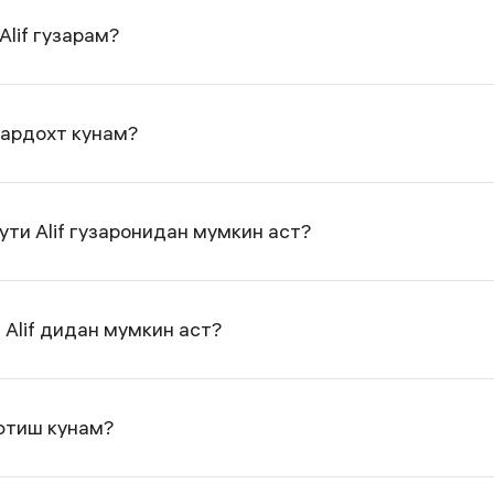
lif гузарам?
 пардохт кунам?
ути Alif гузаронидан мумкин аст?
Аlif дидан мумкин аст?
афтиш кунам?