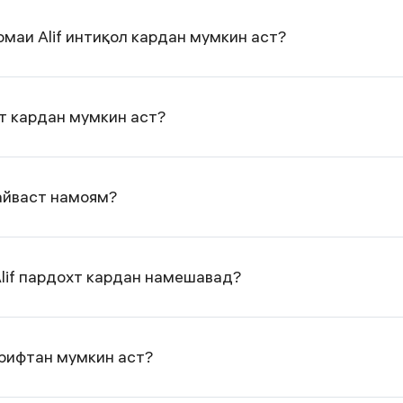
омаи Alif интиқол кардан мумкин аст?
т кардан мумкин аст?
пайваст намоям?
lif пардохт кардан намешавад?
ирифтан мумкин аст?