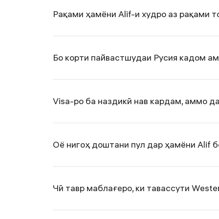
Рақами ҳамёни Alif-и худро аз рақами 
Бо корти пайвастшудаи Русия кадом а
Visa-ро ба наздикӣ нав кардам, аммо д
Оё нигоҳ доштани пул дар ҳамёни Alif 
Чӣ тавр маблағеро, ки тавассути Wester