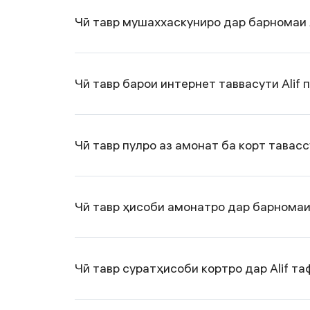
Чӣ тавр мушаххаскуниро дар барномаи A
Чӣ тавр барои интернет таввасути Alif
Чӣ тавр пулро аз амонат ба корт тавасс
Чӣ тавр ҳисоби амонатро дар барномаи 
Чӣ тавр суратҳисоби кортро дар Alif т