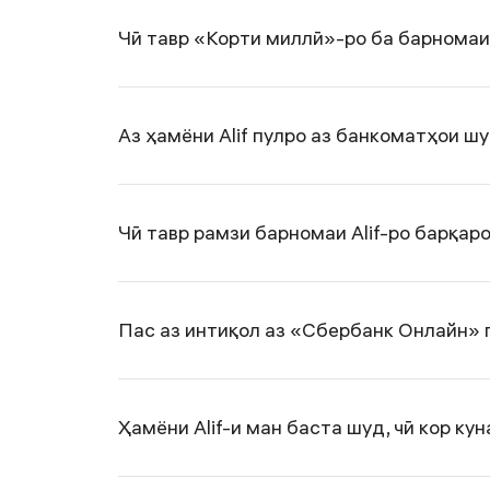
Чӣ тавр «Корти миллӣ»-ро ба барномаи 
Аз ҳамёни Alif пулро аз банкоматҳои 
Чӣ тавр рамзи барномаи Аlif-ро барқар
Пас аз интиқол аз «Сбербанк Онлайн» 
Ҳамёни Alif-и ман баста шуд, чӣ кор ку