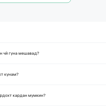
н чӣ гуна мешавад?
хт кунам?
ардохт кардан мумкин?