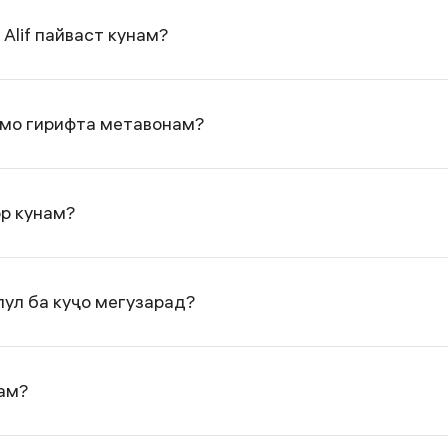
Alif пайваст кунам?
шумо гирифта метавонам?
ор кунам?
пул ба куҷо мегузарад?
нам?