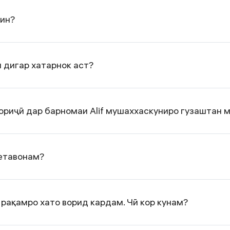
кин?
 дигар хатарнок аст?
хориҷӣ дар барномаи Alif мушаххаскуниро гузаштан 
метавонам?
рақамро хато ворид кардам. Чӣ кор кунам?