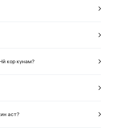
Чӣ кор кунам?
кин аст?