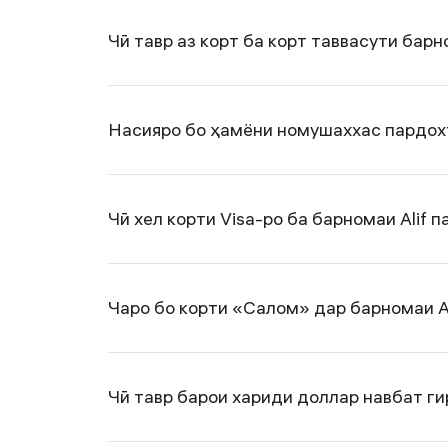
Чӣ тавр аз корт ба корт таввасути барн
Насияро бо ҳамёни номушаххас пардох
Чӣ хел корти Visa-ро ба барномаи Alif 
Чаро бо корти «Салом» дар барномаи A
Чӣ тавр барои хариди доллар навбат г