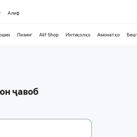
т
Алиф
ошин
Лизинг
Alif Shop
Интиқолҳо
Амонатҳо
Беш
тон ҷавоб