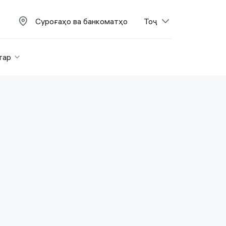
Суроғаҳо ва банкоматҳо
Тоҷ
тар