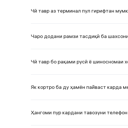
Чӣ тавр аз терминал пул гирифтан мум
Чаро додани рамзи тасдиқӣ ба шахсони
Чӣ тавр бо рақами русӣ ё шиносномаи 
Як кортро ба ду ҳамён пайваст карда 
Ҳангоми пур кардани тавозуни телефон 