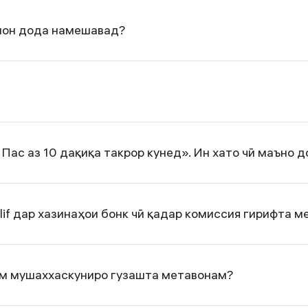
ишон дода намешавад?
Пас аз 10 дақиқа такрор кунед». Ин хато чӣ маъно 
lif дар хазинаҳои бонк чӣ қадар комиссия гирифта 
қам мушаххаскуниро гузашта метавонам?