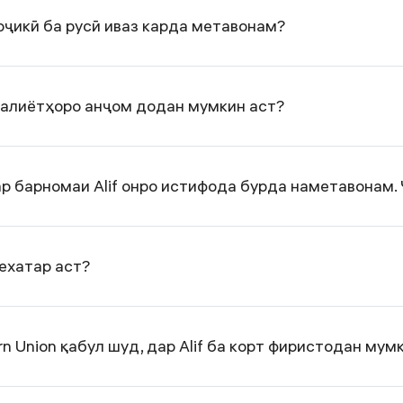
тоҷикӣ ба русӣ иваз карда метавонам?
малиётҳоро анҷом додан мумкин аст?
ар барномаи Alif онро истифода бурда наметавонам. 
бехатар аст?
n Union қабул шуд, дар Alif ба корт фиристодан мум