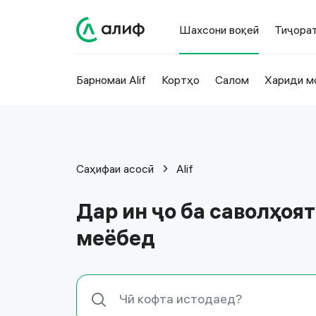
Шахсони воқеӣ
Тиҷора
Барномаи Alif
Кортҳо
Салом
Хариди м
Саҳифаи асосӣ
Alif
Дар ин ҷо ба саволҳоя
меёбед