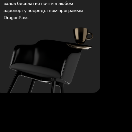
залов бесплатно почти в любом
аэропорту посредством программы
DragonPass
портов выгодно</p>
>Окунитесь в VIP-атмосферу бизнес-залов бесплатно почт