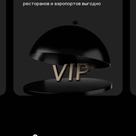
ресторанов и аэропортов выгодно
елей для бронирования по всему миру</p>
<p>Пользуйтесь услугами отелей, ресторанов и аэро
<p