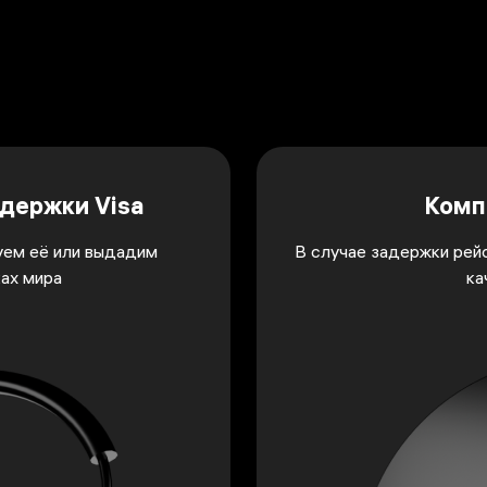
держки Visa
Комп
уем её или выдадим
В случае задержки рейс
ках мира
ка