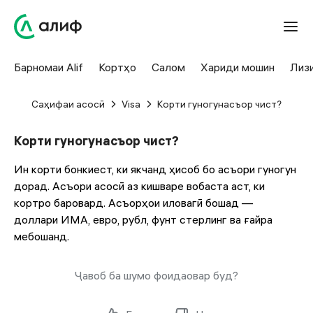
Барномаи Alif
Кортҳо
Салом
Хариди мошин
Лиз
Саҳифаи асосӣ
Visa
Корти гуногунасъор чист?
Корти гуногунасъор чист?
Ин корти бонкиест, ки якчанд ҳисоб бо асъори гуногун
дорад. Асъори асосӣ аз кишваре вобаста аст, ки
кортро баровард. Асъорҳои иловагӣ бошад —
доллари ИМА, евро, рубл, фунт стерлинг ва ғайра
мебошанд.
Ҷавоб ба шумо фоидаовар буд?