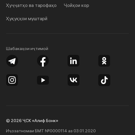
Ҳуҷҷатҳо ва тарофаҳо
Ҷойҳои кор
Ҳуқуқҳои муштарӣ
Шабакаҳои иҷтимоӣ
© 2026 ҶСК «Алиф Бонк»
Иҷозатномаи БМТ №0000114 аз 03.01.2020