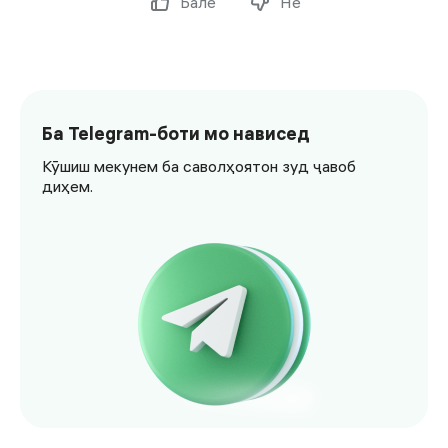
Бале
Не
Ба Telegram-боти мо нависед
Кӯшиш мекунем ба саволҳоятон зуд ҷавоб
диҳем.