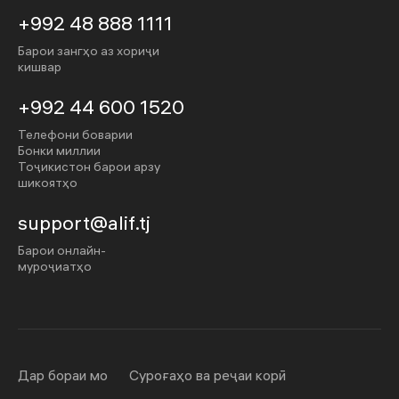
+992 48 888 1111
Барои зангҳо аз хориҷи
кишвар
+992 44 600 1520
Телефони боварии
Бонки миллии
Тоҷикистон барои арзу
шикоятҳо
support@alif.tj
Барои онлайн-
муроҷиатҳо
Дар бораи мо
Суроғаҳо ва реҷаи корӣ