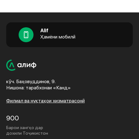
Alif
Ҳамёни мобилӣ
кӯч. Баҳовуддинов, 9.
Нишона: тарабхонаи «Канд»
Филиал ва нуқтаҳои хизматрасонӣ
900
Барои зангҳо дар
дохили Тоҷикистон