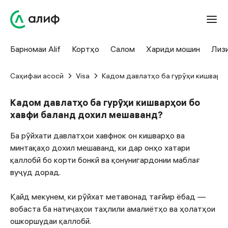
Барномаи Alif
Кортҳо
Салом
Хариди мошин
Лиз
Саҳифаи асосӣ
Visa
Кадом давлатҳо ба гурӯҳи кишварҳ
Кадом давлатҳо ба гурӯҳи кишварҳои бо
хавфи баланд дохил мешаванд?
Ба рӯйхати давлатҳои хавфнок он кишварҳо ва
минтақаҳо дохил мешаванд, ки дар онҳо хатари
қаллобӣ бо корти бонкӣ ва қонунигардонии маблағ
вуҷуд дорад.
Қайд мекунем, ки рӯйхат метавонад тағйир ёбад —
вобаста ба натиҷаҳои таҳлили амалиётҳо ва ҳолатҳои
ошкоршудаи қаллобӣ.