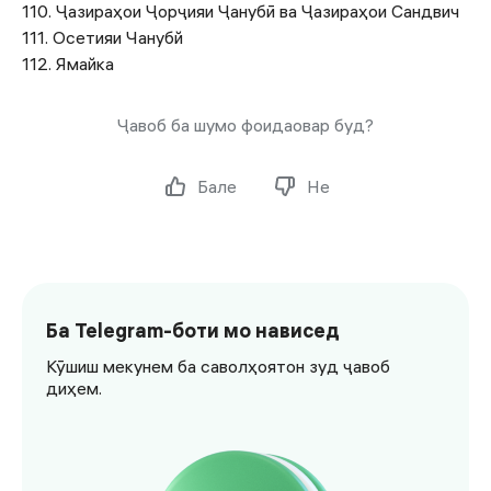
110. Ҷазираҳои Ҷорҷияи Ҷанубӣ ва Ҷазираҳои Сандвич
111. Осетияи Чанубй
112. Ямайка
Ҷавоб ба шумо фоидаовар буд?
Бале
Не
Ба Telegram-боти мо нависед
Кӯшиш мекунем ба саволҳоятон зуд ҷавоб
диҳем.