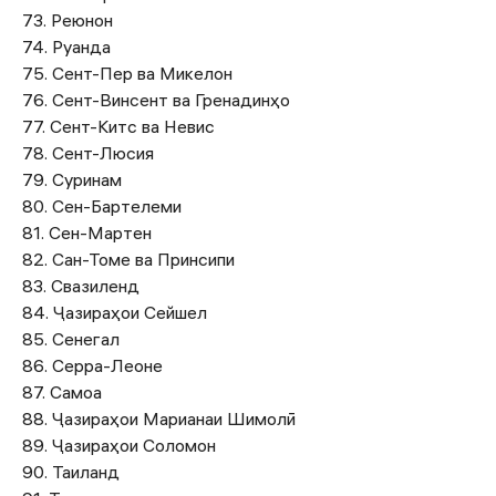
73. Реюнон
74. Руанда
75. Сент-Пер ва Микелон
76. Сент-Винсент ва Гренадинҳо
77. Сент-Китс ва Невис
78. Сент-Люсия
79. Суринам
80. Сен-Бартелеми
81. Сен-Мартен
82. Сан-Томе ва Принсипи
83. Свазиленд
84. Ҷазираҳои Сейшел
85. Сенегал
86. Серра-Леоне
87. Самоа
88. Ҷазираҳои Марианаи Шимолӣ
89. Ҷазираҳои Соломон
90. Таиланд