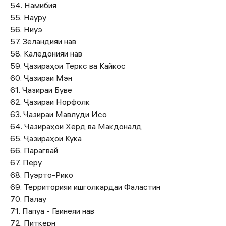
54. Намибия
55. Науру
56. Ниуэ
57. Зеландияи нав
58. Каледонияи нав
59. Ҷазираҳои Теркс ва Кайкос
60. Ҷазираи Мэн
61. Ҷазираи Буве
62. Ҷазираи Норфолк
63. Ҷазираи Мавлуди Исо
64. Ҷазираҳои Херд ва Макдоналд
65. Ҷазираҳои Кука
66. Парагвай
67. Перу
68. Пуэрто-Рико
69. Территорияи ишголкардаи Фаластин
70. Палау
71. Папуа - Гвинеяи нав
72. Питкерн