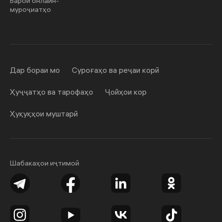
Барои онлайн-
муроҷиатҳо
Дар бораи мо
Суроғаҳо ва реҷаи корӣ
Ҳуҷҷатҳо ва тарофаҳо
Ҷойҳои кор
Ҳуқуқҳои муштарӣ
Шабакаҳои иҷтимоӣ