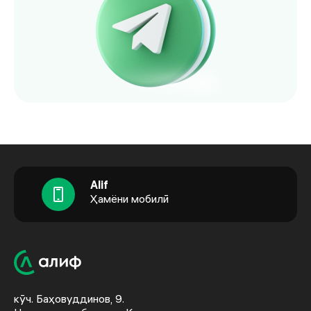
Alif
Ҳамёни мобилӣ
кӯч. Баҳовуддинов, 9.