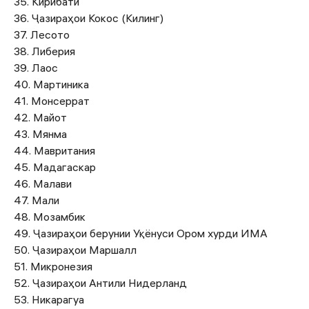
35. Кирибати
36. Ҷазираҳои Кокос (Килинг)
37. Лесото
38. Либерия
39. Лаос
40. Мартиника
41. Монсеррат
42. Майот
43. Мянма
44. Мавритания
45. Мадагаскар
46. Малави
47. Мали
48. Мозамбик
49. Ҷазираҳои берунии Уқёнуси Ором хурди ИМА
50. Ҷазираҳои Маршалл
51. Микронезия
52. Ҷазираҳои Антили Нидерланд
53. Никарагуа