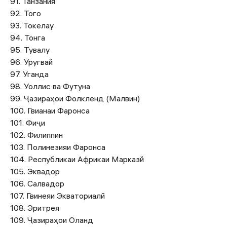
91. Танзания
92. Того
93. Токелау
94. Тонга
95. Тувалу
96. Уругвай
97. Уганда
98. Уоллис ва Футуна
99. Ҷазираҳои Фолкленд (Малвин)
100. Гвианаи Фаронса
101. Фиҷи
102. Филиппин
103. Полинезияи Фаронса
104. Республикаи Африкаи Марказй
105. Эквадор
106. Салвадор
107. Гвинеяи Экваториалӣ
108. Эритрея
109. Ҷазираҳои Оланд