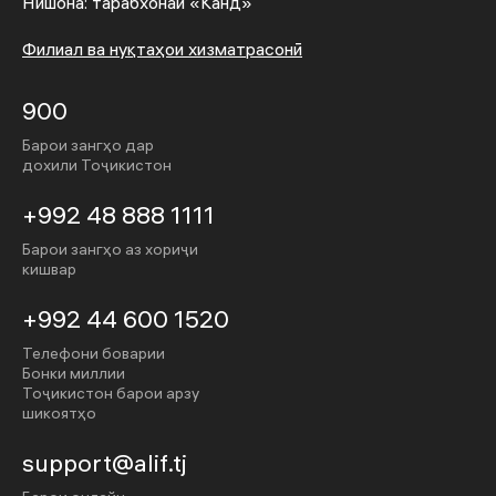
Нишона: тарабхонаи «Канд»
Филиал ва нуқтаҳои хизматрасонӣ
900
Барои зангҳо дар
дохили Тоҷикистон
+992 48 888 1111
Барои зангҳо аз хориҷи
кишвар
+992 44 600 1520
Телефони боварии
Бонки миллии
Тоҷикистон барои арзу
шикоятҳо
support@alif.tj