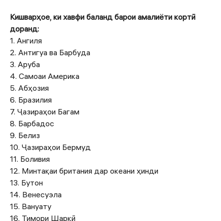
Кишварҳое, ки хавфи баланд барои амалиёти кортӣ
доранд:
1. Ангиля
2. Антигуа ва Барбуда
3. Аруба
4. Самоаи Америка
5. Абҳозия
6. Бразилия
7. Ҷазираҳои Багам
8. Барбадос
9. Белиз
10. Ҷазираҳои Бермуд
11. Боливия
12. Минтақаи британия дар океани ҳинди
13. Бутон
14. Венесуэла
15. Вануату
16. Тимори Шарқӣ