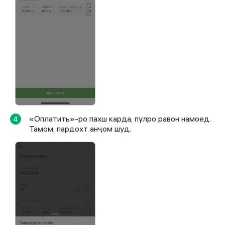
«Оплатить»-ро пахш карда, пулро равон намоед.
4
Тамом, пардохт анҷом шуд.