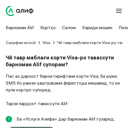
Барномаи Alif
Кортҳо
Салом
Хариди мошин
Лиз
Саҳифаи асосӣ
Visa
Чӣ тавр маблағи корти Visa-ро тава
Чӣ тавр маблағи корти Visa-ро тавассути
барномаи Alif супорам?
Пас аз дархост барои гирифтани корти Visa, ба шумо
SMS бо рамзи ҳаштрақама фиристода мешавад, то ки
пули кортро супоред.
Тарзи пардохт тавассути Alif:
Ба «Услуги Алифа» дар барномаи Alif гузаред;
1