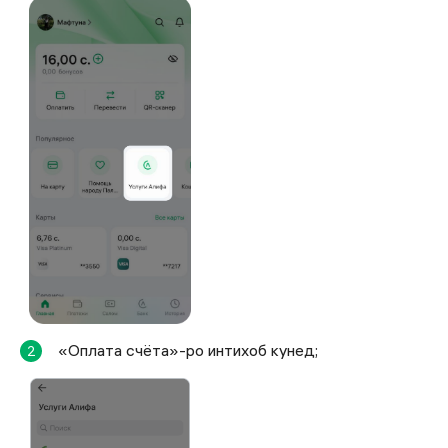
«Оплата счёта»-ро интихоб кунед;
2