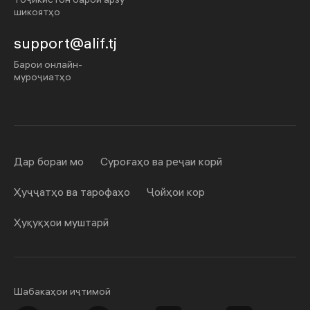
шикоятҳо
support@alif.tj
Барои онлайн-
муроҷиатҳо
Дар бораи мо
Суроғаҳо ва реҷаи корӣ
Ҳуҷҷатҳо ва тарофаҳо
Ҷойҳои кор
Ҳуқуқҳои муштарӣ
Шабакаҳои иҷтимоӣ