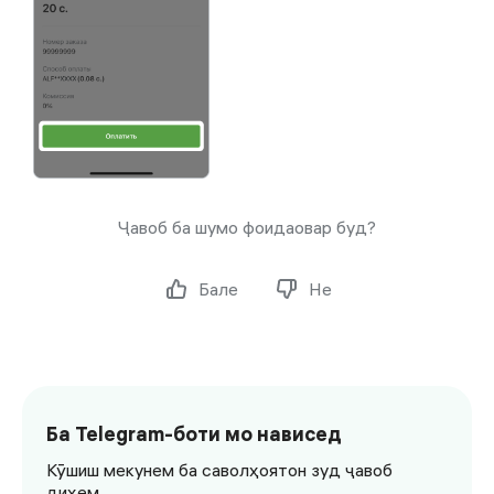
Ҷавоб ба шумо фоидаовар буд?
Бале
Не
Ба Telegram-боти мо нависед
Кӯшиш мекунем ба саволҳоятон зуд ҷавоб
диҳем.