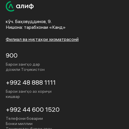
кӯч. Баҳовуддинов, 9.
Нишона: тарабхонаи «Канд»
Филиал ва нуқтаҳои хизматрасонӣ
900
Барои зангҳо дар
дохили Тоҷикистон
+992 48 888 1111
Барои зангҳо аз хориҷи
кишвар
+992 44 600 1520
Телефони боварии
Бонки миллии
Тоҷикистон барои арзу