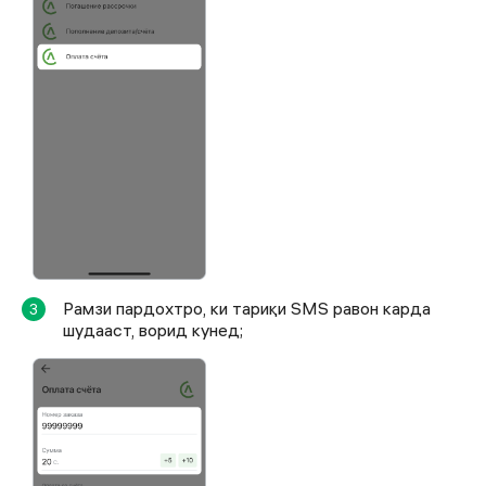
Рамзи пардохтро, ки тариқи SMS равон карда
3
шудааст, ворид кунед;