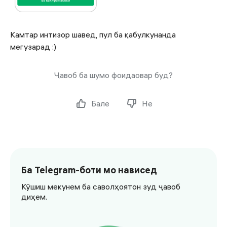
Камтар интизор шавед, пул ба қабулкунанда
мегузарад :)
Ҷавоб ба шумо фоидаовар буд?
Бале
Не
Ба Telegram-боти мо нависед
Кӯшиш мекунем ба саволҳоятон зуд ҷавоб
диҳем.