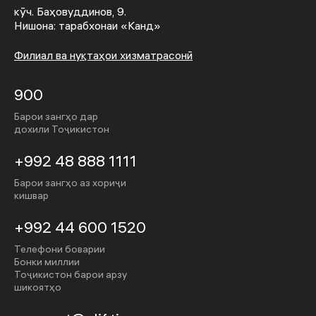
кӯч. Баҳовуддинов, 9.
Нишона: тарабхонаи «Канд»
Филиал ва нуқтаҳои хизматрасонӣ
900
Барои зангҳо дар
дохили Тоҷикистон
+992 48 888 1111
Барои зангҳо аз хориҷи
кишвар
+992 44 600 1520
Телефони боварии
Бонки миллии
Тоҷикистон барои арзу
шикоятҳо