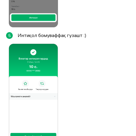
Интиқол бомуваффақ гузашт :)
5