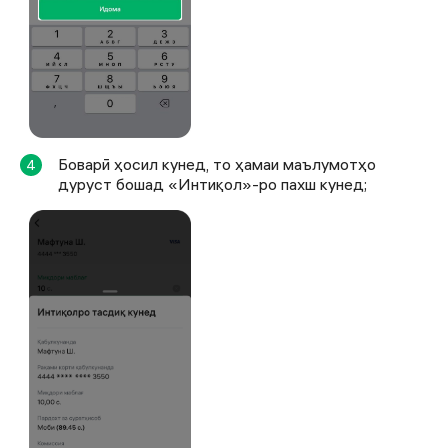
Боварӣ ҳосил кунед, то ҳамаи маълумотҳо
4
дуруст бошад «Интиқол»-ро пахш кунед;