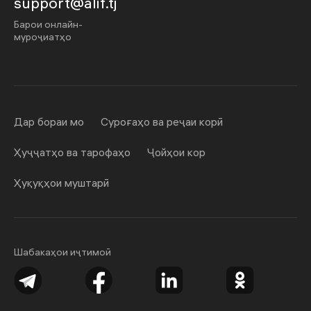
support@alif.tj
Барои онлайн-
муроҷиатҳо
Дар бораи мо
Суроғаҳо ва реҷаи корӣ
Ҳуҷҷатҳо ва тарофаҳо
Ҷойҳои кор
Ҳуқуқҳои муштарӣ
Шабакаҳои иҷтимоӣ