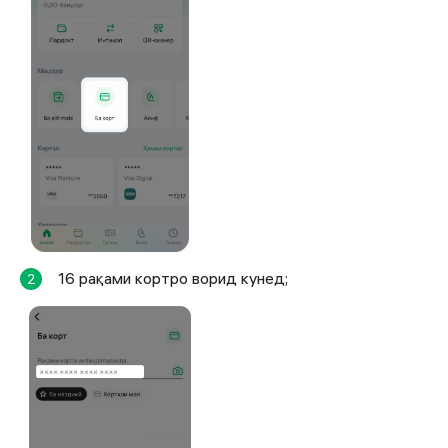
16 рақами кортро ворид кунед;
2