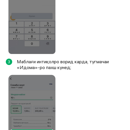
Маблағи интиқолро ворид карда, тугмачаи
3
«Идома»-ро пахш кунед;