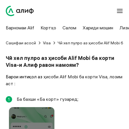
Барномаи Alif
Кортҳо
Салом
Хариди мошин
Лиз
Саҳифаи асосӣ
Visa
Чӣ хел пулро аз ҳисоби Alif Mobi ба
Чӣ хел пулро аз ҳисоби Alif Mobi ба корти
Visa-и Алиф равон намоям?
Барои интиқол аз
ҳисоби Alif Mobi ба корти Visa, лозим
аст
:
Ба бахши «Ба корт» гузаред;
1