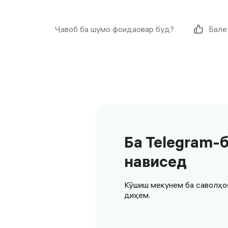
Ҷавоб ба шумо фоидаовар буд?
Бале
Ба Telegram-
нависед
Кӯшиш мекунем ба саволҳо
диҳем.