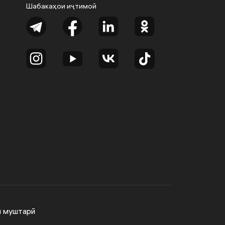
Шабакаҳои иҷтимоӣ
и муштарӣ