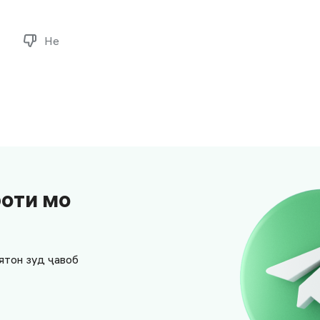
Не
боти мо
ятон зуд ҷавоб