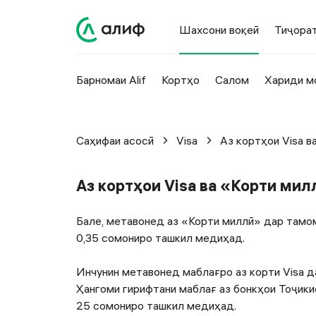
Шахсони воқеӣ
Тиҷора
Барномаи Alif
Кортҳо
Салом
Хариди м
Саҳифаи асосӣ
Visa
Аз кортҳои Visa в
Аз кортҳои Visa ва «Корти ми
Бале, метавонед аз «Корти миллӣ» дар тамом
0,35 сомониро ташкил медиҳад.
Инчунин метавонед маблағро аз корти Visa да
Ҳангоми гирифтани маблағ аз бонкҳои Тоҷики
25 сомониро ташкил медиҳад.