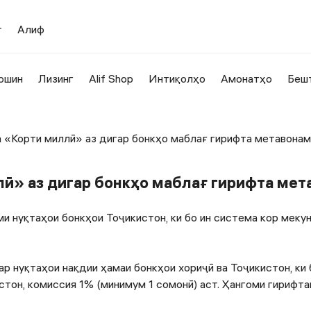
т
Алиф
ошин
Лизинг
Alif Shop
Интиқолҳо
Амонатҳо
Беш
а «Корти миллӣ» аз дигар бонкҳо маблағ гирифта метавонам
ллӣ» аз дигар бонкҳо маблағ гирифта ме
и нуқтаҳои бонкҳои Тоҷикистон, ки бо ин система кор мекун
р нуқтаҳои нақдии ҳамаи бонкҳои хориҷӣ ва Тоҷикистон, ки 
стон, комиссия 1% (минимум 1 сомонӣ) аст. Ҳангоми гирифта