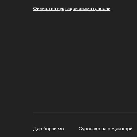
Филиал ва нуқтаҳои хизматрасонӣ
Дар бораи мо
Суроғаҳо ва реҷаи корӣ