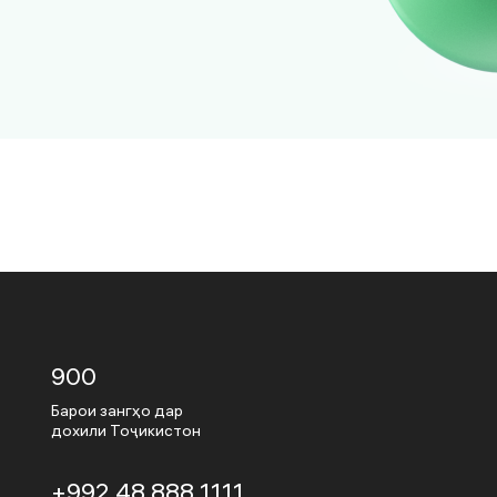
900
Барои зангҳо дар
дохили Тоҷикистон
+992 48 888 1111