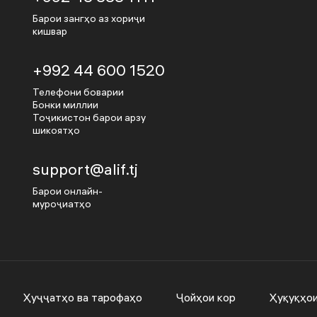
Барои зангҳо аз хориҷи
кишвар
+992 44 600 1520
Телефони боварии
Бонки миллии
Тоҷикистон барои арзу
шикоятҳо
support@alif.tj
Барои онлайн-
муроҷиатҳо
Ҳуҷҷатҳо ва тарофаҳо
Ҷойҳои кор
Ҳуқуқҳо