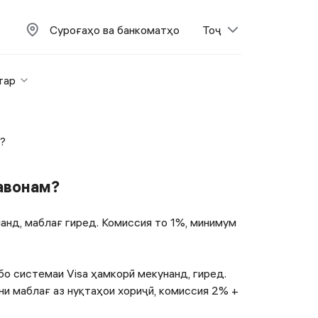
Суроғаҳо ва банкоматҳо
Тоҷ
тар
?
тавонам?
анд, маблағ гиред. Комиссия то 1%, минимум
бо системаи Visa ҳамкорӣ мекунанд, гиред.
ни маблағ аз нуқтаҳои хориҷӣ, комиссия 2% +