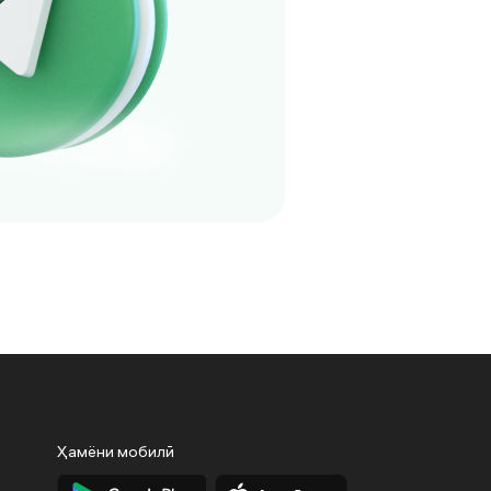
Ҳамёни мобилӣ