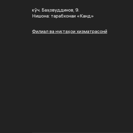
кӯч. Баҳовуддинов, 9.
Нишона: тарабхонаи «Канд»
Филиал ва нуқтаҳои хизматрасонӣ