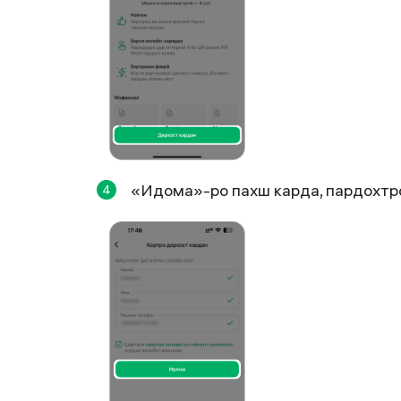
«Идома»-ро пахш карда, пардохтро
4