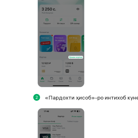
«Пардохти ҳисоб»-ро интихоб кун
2