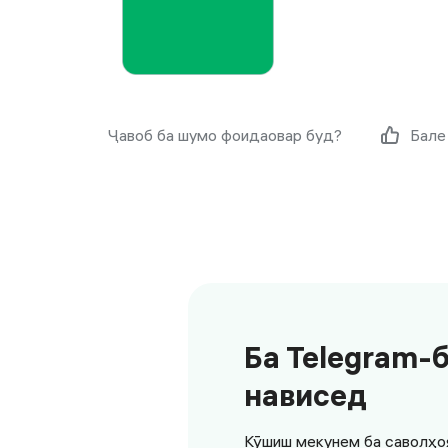
Ҷавоб ба шумо фоидаовар буд?
Бале
Ба Telegram-
нависед
Кӯшиш мекунем ба саволҳо