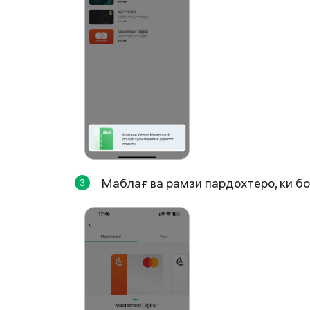
Маблағ ва рамзи пардохтеро, ки бо
3