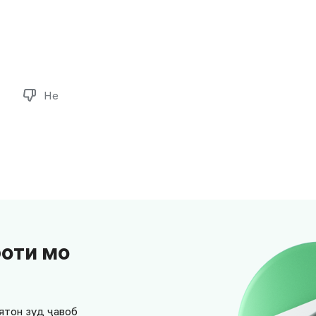
Не
боти мо
ятон зуд ҷавоб