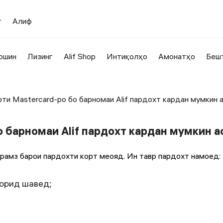
т
Алиф
ошин
Лизинг
Alif Shop
Интиқолҳо
Амонатҳо
Беш
рти Mastercard-ро бо барномаи Alif пардохт кардан мумкин 
о барномаи Alif пардохт кардан мумкин а
рамз барои пардохти корт меояд. Ин тавр пардохт намоед:
ворид шавед;