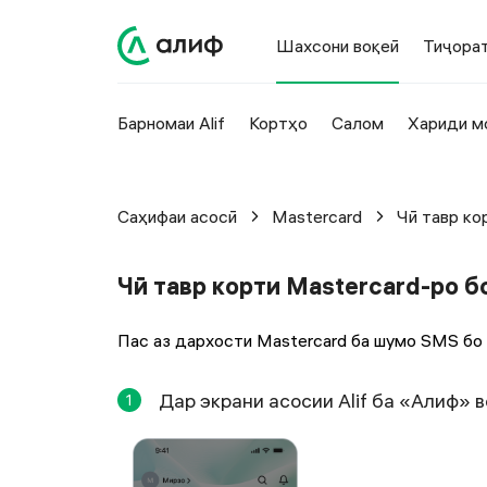
Шахсони воқеӣ
Тиҷора
Барномаи Alif
Кортҳо
Салом
Хариди м
Саҳифаи асосӣ
Mastercard
Чӣ тавр ко
Чӣ тавр корти Mastercard-ро б
Пас аз дархости Mastercard ба шумо SMS бо 
Дар экрани асосии Alif ба «Алиф» 
1