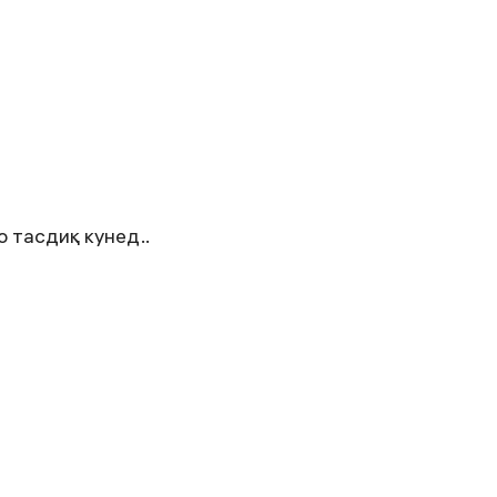
 тасдиқ кунед..