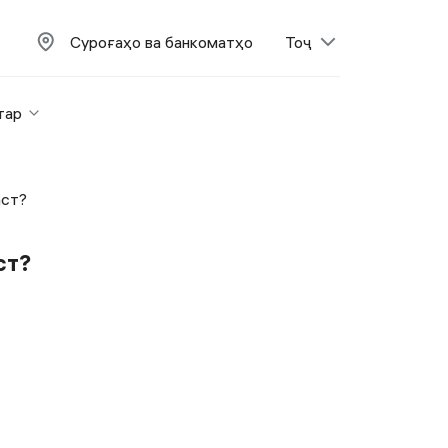
Суроғаҳо ва банкоматҳо
Тоҷ
тар
аст?
ст?