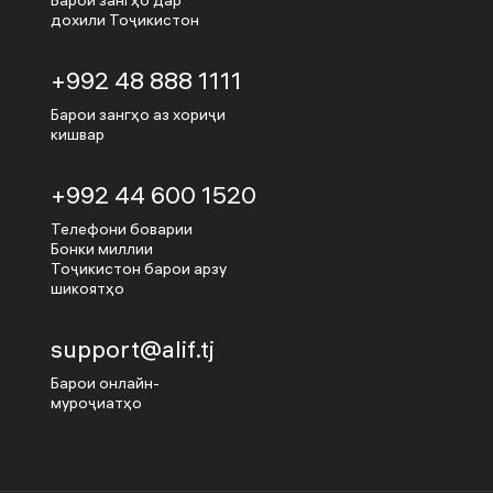
Барои зангҳо дар
дохили Тоҷикистон
+992 48 888 1111
Барои зангҳо аз хориҷи
кишвар
+992 44 600 1520
Телефони боварии
Бонки миллии
Тоҷикистон барои арзу
шикоятҳо
support@alif.tj
Барои онлайн-
муроҷиатҳо