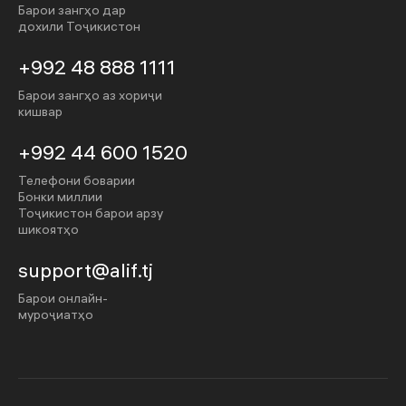
Барои зангҳо дар
дохили Тоҷикистон
+992 48 888 1111
Барои зангҳо аз хориҷи
кишвар
+992 44 600 1520
Телефони боварии
Бонки миллии
Тоҷикистон барои арзу
шикоятҳо
support@alif.tj
Барои онлайн-
муроҷиатҳо