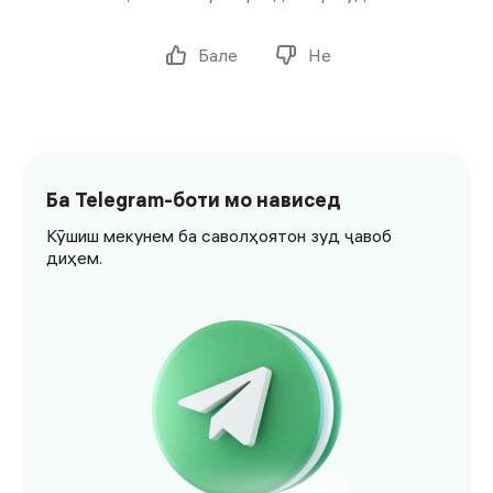
Бале
Не
Ба Telegram-боти мо нависед
Кӯшиш мекунем ба саволҳоятон зуд ҷавоб
диҳем.