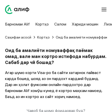
Барномаи Alif
Кортҳо
Салом
Хариди мошин
Лиз
Саҳифаи асосӣ
Кортҳо
Оид ба амалиёти номуваффақ па
Оид ба амалиёти номуваффақ паёмак
омад, вале ман кортро истифода набурдам.
Сабаб дар чӣ бошад?
Агар шумо корти Visa-ро ба сайти хатарнок пайваст
карда бошед, шояд аз он пардохт карданӣ буданд.
Дар ин ҳолат функсияи онлайн-пардохтро дар
барномаи Alif хомӯш кунед ё кортро маҳкам намоед.
Баъд аз ин кортро аз сайт хориҷ намоед.
Ҷавоб ба шумо фоидаовар буд?