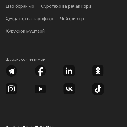
Дар бораи мо
Суроғаҳо ва реҷаи корӣ
Ҳуҷҷатҳо ва тарофаҳо
Ҷойҳои кор
Ҳуқуқҳои муштарӣ
Шабакаҳои иҷтимоӣ