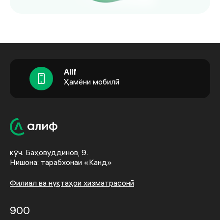
Alif
Ҳамёни мобилӣ
кӯч. Баҳовуддинов, 9.
Нишона: тарабхонаи «Канд»
Филиал ва нуқтаҳои хизматрасонӣ
900