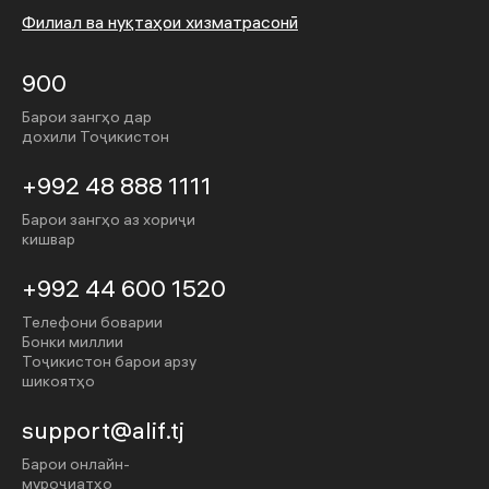
Филиал ва нуқтаҳои хизматрасонӣ
900
Барои зангҳо дар
дохили Тоҷикистон
+992 48 888 1111
Барои зангҳо аз хориҷи
кишвар
+992 44 600 1520
Телефони боварии
Бонки миллии
Тоҷикистон барои арзу
шикоятҳо
support@alif.tj
Барои онлайн-
муроҷиатҳо