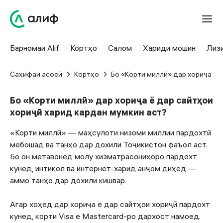
Барномаи Alif
Кортҳо
Салом
Хариди мошин
Лиз
Саҳифаи асосӣ
Кортҳо
Бо «Корти миллӣ» дар хориҷа ё 
Бо «Корти миллӣ» дар хориҷа ё дар сайтҳои
хориҷӣ харид кардан мумкин аст?
«Корти миллӣ» — маҳсулоти низоми миллии пардохтӣ
мебошад ва танҳо дар дохили Тоҷикистон фаъол аст.
Бо он метавонед молу хизматрасониҳоро пардохт
кунед, интиқол ва интернет-харид анҷом диҳед —
аммо танҳо дар дохили кишвар.
Агар хоҳед дар хориҷа ё дар сайтҳои хориҷӣ пардохт
кунед, корти
Visa
ё
Mastercard
-ро дархост намоед.