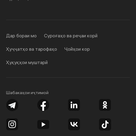
Дар бораи мо
Суроғаҳо ва реҷаи корӣ
Ҳуҷҷатҳо ва тарофаҳо
Ҷойҳои кор
Ҳуқуқҳои муштарӣ
Шабакаҳои иҷтимоӣ