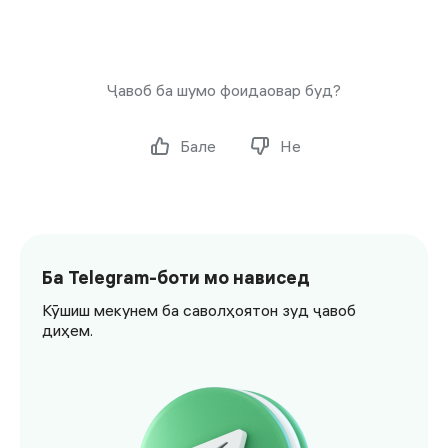
Ҷавоб ба шумо фоидаовар буд?
Бале
Не
Ба Telegram-боти мо нависед
Кӯшиш мекунем ба саволҳоятон зуд ҷавоб
диҳем.