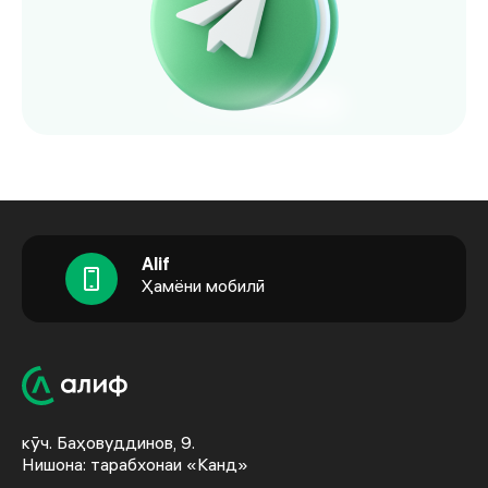
Alif
Ҳамёни мобилӣ
кӯч. Баҳовуддинов, 9.
Нишона: тарабхонаи «Канд»