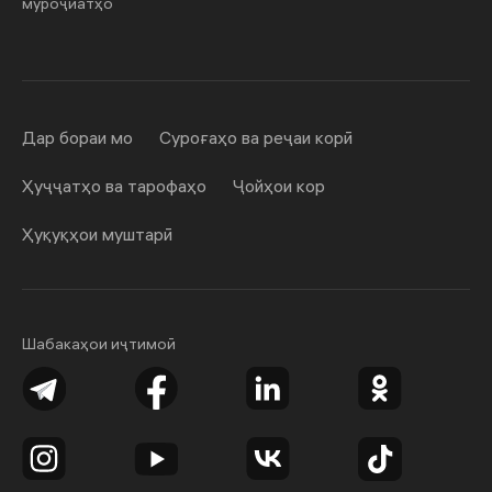
муроҷиатҳо
Дар бораи мо
Суроғаҳо ва реҷаи корӣ
Ҳуҷҷатҳо ва тарофаҳо
Ҷойҳои кор
Ҳуқуқҳои муштарӣ
Шабакаҳои иҷтимоӣ