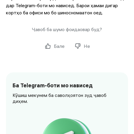
дар
Telegram-боти
мо нависед. Барои ҳамаи дигар
кортҳо ба офиси мо бо шиносномаатон оед.
Ҷавоб ба шумо фоидаовар буд?
Бале
Не
Ба Telegram-боти мо нависед
Кӯшиш мекунем ба саволҳоятон зуд ҷавоб
диҳем.