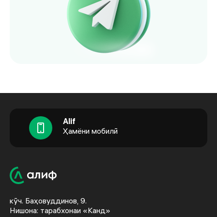
Alif
Ҳамёни мобилӣ
кӯч. Баҳовуддинов, 9.
Нишона: тарабхонаи «Канд»