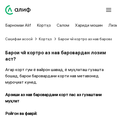
Барномаи Alif
Кортҳо
Салом
Хариди мошин
Лиз
Саҳифаи асосӣ
Кортҳо
Барои чӣ кортро аз нав баровар
Барои чӣ кортро аз нав баровардан лозим
аст?
Агар корт гум ё вайрон шавад, ё муҳлаташ гузашта
бошад, барои баровардани корти нав метавонед
муроҷиат кунед.
Арзиши аз нав баровардани корт пас аз гузаштани
муҳлат
Ройгон ва фаврӣ: