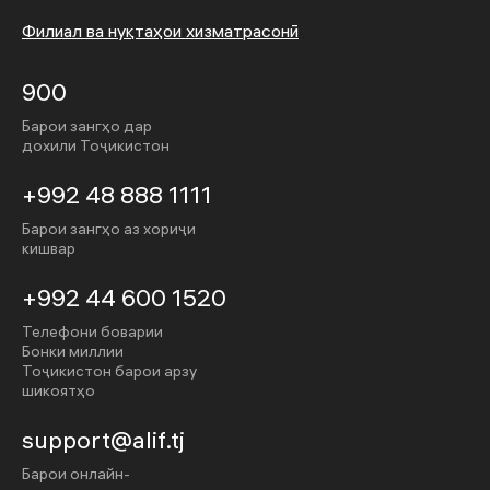
Филиал ва нуқтаҳои хизматрасонӣ
900
Барои зангҳо дар
дохили Тоҷикистон
+992 48 888 1111
Барои зангҳо аз хориҷи
кишвар
+992 44 600 1520
Телефони боварии
Бонки миллии
Тоҷикистон барои арзу
шикоятҳо
support@alif.tj
Барои онлайн-