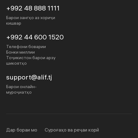
+992 48 888 1111
Барои зангҳо аз хориҷи
кишвар
+992 44 600 1520
Телефони боварии
Бонки миллии
Тоҷикистон барои арзу
шикоятҳо
support@alif.tj
Барои онлайн-
муроҷиатҳо
Дар бораи мо
Суроғаҳо ва реҷаи корӣ