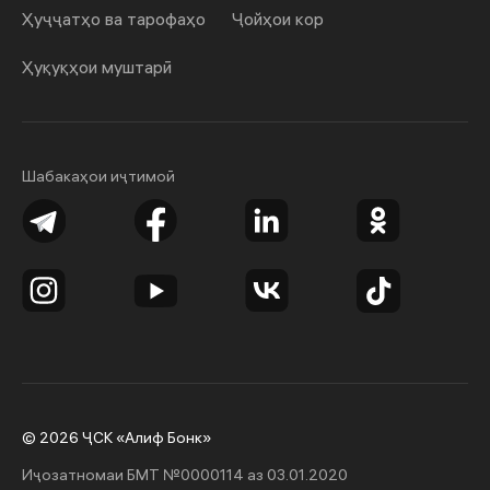
Ҳуҷҷатҳо ва тарофаҳо
Ҷойҳои кор
Ҳуқуқҳои муштарӣ
Шабакаҳои иҷтимоӣ
© 2026 ҶСК «Алиф Бонк»
Иҷозатномаи БМТ №0000114 аз 03.01.2020