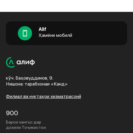
Alif
Ҳамёни мобилӣ
кӯч. Баҳовуддинов, 9.
Нишона: тарабхонаи «Канд»
Филиал ва нуқтаҳои хизматрасонӣ
900
Барои зангҳо дар
дохили Тоҷикистон