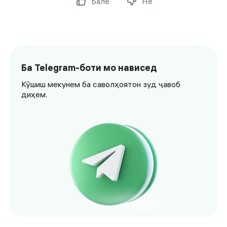
Бале
Не
Ба Telegram-боти мо нависед
Кӯшиш мекунем ба саволҳоятон зуд ҷавоб
диҳем.