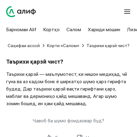
Барномаи Alif
Кортҳо
Салом
Хариди мошин
Лиз
Саҳифаи асосӣ
Корти «Салом»
Таърихи қарзӣ чист?
Таърихи қарзӣ чист?
Таърихи қарзӣ — маълумотест, ки нишон медиҳад, чӣ
гуна ва аз кадом бонк ё ширкатҳо шумо қарз гирифта
будед. Дар таърихи қарзӣ вақти гирифтани қарз,
маблағ ва дермониҳо қайд мешаванд. Агар шумо
зомин бошед, ин ҳам қайд мешавад.
Ҷавоб ба шумо фоидаовар буд?