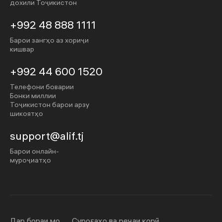
дохили Тоҷикистон
+992 48 888 1111
Барои зангҳо аз хориҷи
кишвар
+992 44 600 1520
Телефони боварии
Бонки миллии
Тоҷикистон барои арзу
шикоятҳо
support@alif.tj
Барои онлайн-
муроҷиатҳо
Дар бораи мо
Суроғаҳо ва реҷаи корӣ