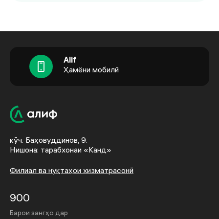
Alif
Ҳамёни мобилӣ
кӯч. Баҳовуддинов, 9.
Нишона: тарабхонаи «Канд»
Филиал ва нуқтаҳои хизматрасонӣ
900
Барои зангҳо дар