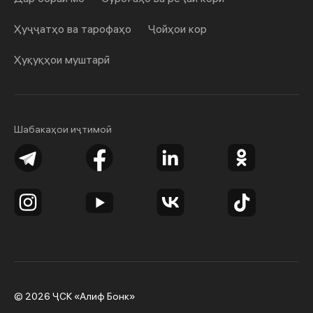
Ҳуҷҷатҳо ва тарофаҳо
Ҷойҳои кор
Ҳуқуқҳои муштарӣ
Шабакаҳои иҷтимоӣ
© 2026 ҶСК «Алиф Бонк»