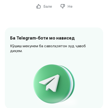
Бале
Не
Ба Telegram-боти мо нависед
Кӯшиш мекунем ба саволҳоятон зуд ҷавоб
диҳем.