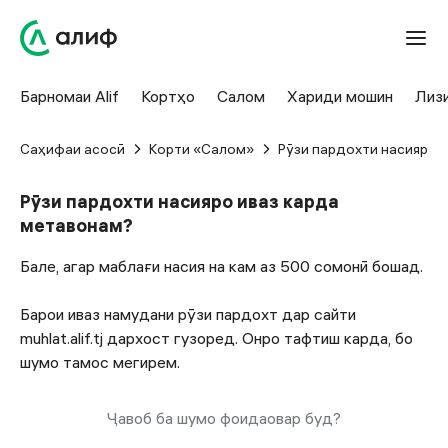
Барномаи Alif
Кортҳо
Салом
Хариди мошин
Лиз
Саҳифаи асосӣ
Корти «Салом»
Рӯзи пардохти насияро 
Рӯзи пардохти насияро иваз карда
метавонам?
Бале, агар маблағи насия на кам аз 500 сомонӣ бошад.
Барои иваз намудани рӯзи пардохт дар сайти
muhlat.alif.tj дархост гузоред. Онро тафтиш карда, бо
шумо тамос мегирем.
Ҷавоб ба шумо фоидаовар буд?