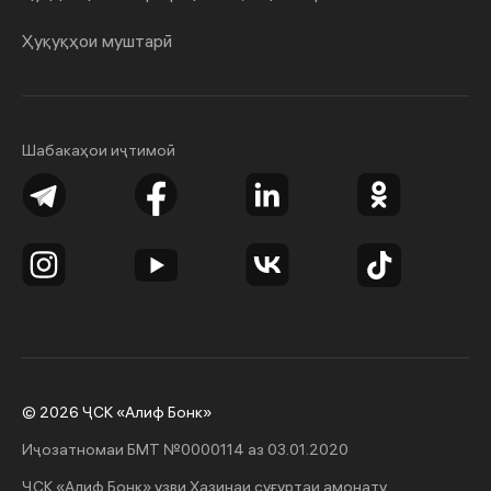
Ҳуқуқҳои муштарӣ
Шабакаҳои иҷтимоӣ
© 2026 ҶСК «Алиф Бонк»
Иҷозатномаи БМТ №0000114 аз 03.01.2020
ҶСК «Алиф Бонк» узви Хазинаи суғуртаи амонату