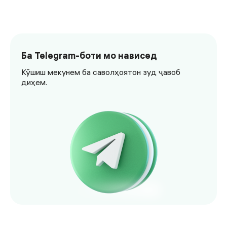
Ба Telegram-боти мо нависед
Кӯшиш мекунем ба саволҳоятон зуд ҷавоб
диҳем.