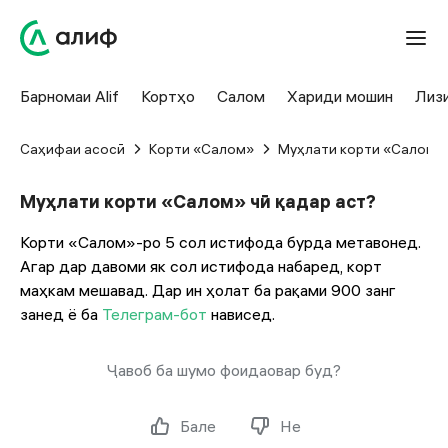
Барномаи Alif
Кортҳо
Салом
Хариди мошин
Лиз
Саҳифаи асосӣ
Корти «Салом»
Муҳлати корти «Салом» 
Муҳлати корти «Салом» чӣ қадар аст?
Корти «Салом»-ро 5 сол истифода бурда метавонед.
Агар дар давоми як сол истифода набаред, корт
маҳкам мешавад. Дар ин ҳолат ба рақами 900 занг
занед ё ба
Телеграм-бот
нависед.
Ҷавоб ба шумо фоидаовар буд?
Бале
Не