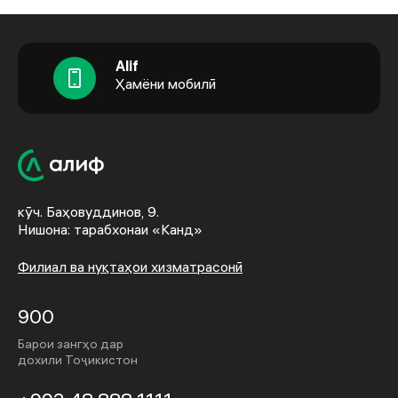
Alif
Ҳамёни мобилӣ
кӯч. Баҳовуддинов, 9.
Нишона: тарабхонаи «Канд»
Филиал ва нуқтаҳои хизматрасонӣ
900
Барои зангҳо дар
дохили Тоҷикистон