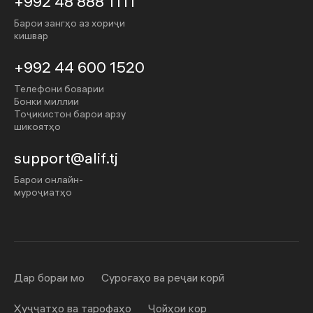
+992 48 888 1111
Барои зангҳо аз хориҷи
кишвар
+992 44 600 1520
Телефони боварии
Бонки миллии
Тоҷикистон барои арзу
шикоятҳо
support@alif.tj
Барои онлайн-
муроҷиатҳо
Дар бораи мо
Суроғаҳо ва реҷаи корӣ
Ҳуҷҷатҳо ва тарофаҳо
Ҷойҳои кор