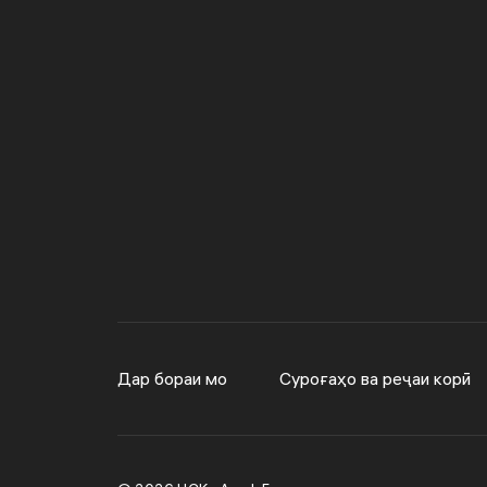
Дар бораи мо
Суроғаҳо ва реҷаи корӣ