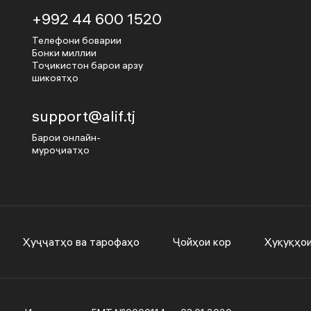
+992 44 600 1520
Телефони боварии
Бонки миллии
Тоҷикистон барои арзу
шикоятҳо
support@alif.tj
Барои онлайн-
муроҷиатҳо
Ҳуҷҷатҳо ва тарофаҳо
Ҷойҳои кор
Ҳуқуқҳо