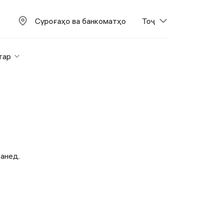
Суроғаҳо ва банкоматҳо
Тоҷ
тар
занед.