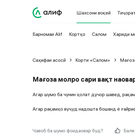
Шахсони воқеӣ
Тиҷора
Барномаи Alif
Кортҳо
Салом
Хариди м
Саҳифаи асосӣ
Корти «Салом»
Мағоза
Мағоза молро сари вақт наовар
Агар шумо ба чунин ҳолат дучор шавед, рақамҳо
Агар рақамҳо вуҷуд надошта бошанд ё ғайри
Ҷавоб ба шумо фоидаовар буд?
Бале