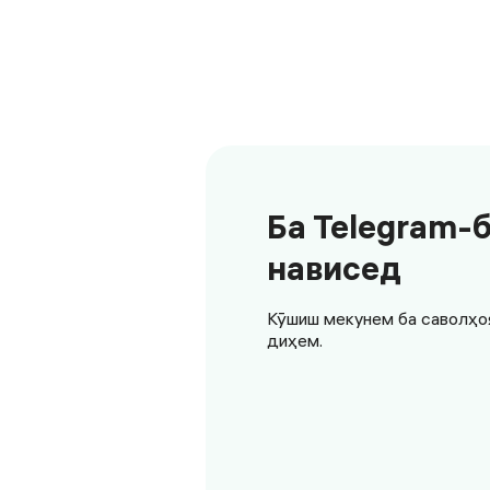
Ба Telegram-
нависед
Кӯшиш мекунем ба саволҳо
диҳем.