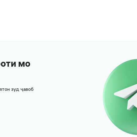
боти мо
ятон зуд ҷавоб