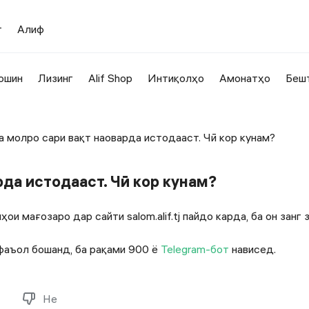
т
Алиф
ошин
Лизинг
Alif Shop
Интиқолҳо
Амонатҳо
Беш
 молро сари вақт наоварда истодааст. Чӣ кор кунам?
да истодааст. Чӣ кор кунам?
и мағозаро дар сайти salom.alif.tj пайдо карда, ба он занг 
фаъол бошанд, ба рақами 900 ё
Telegram-бот
нависед.
Не