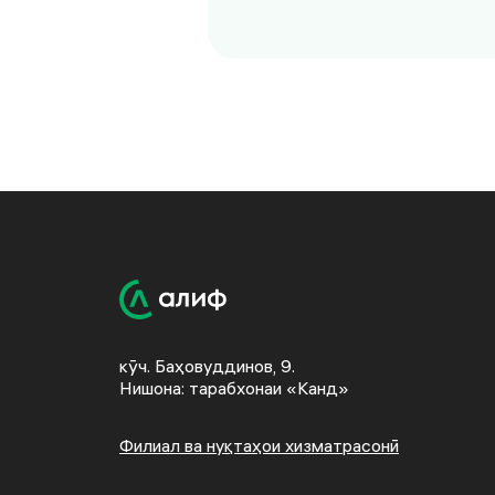
кӯч. Баҳовуддинов, 9.
Нишона: тарабхонаи «Канд»
Филиал ва нуқтаҳои хизматрасонӣ