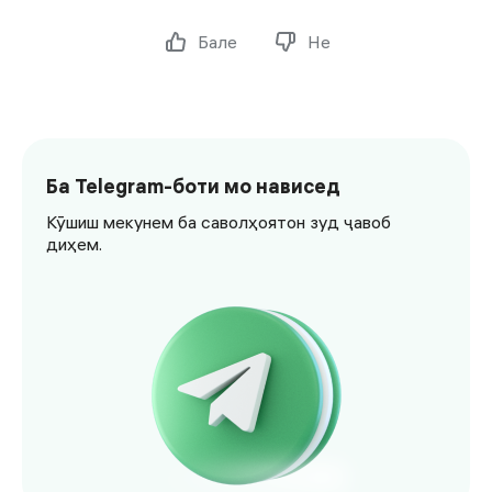
Бале
Не
Ба Telegram-боти мо нависед
Кӯшиш мекунем ба саволҳоятон зуд ҷавоб
диҳем.