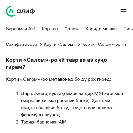
Барномаи Alif
Кортҳо
Салом
Хариди мошин
Лиз
Саҳифаи асосӣ
Корти «Салом»
Корти «Салом»-ро чӣ тав
Корти «Салом»-ро чӣ тавр ва аз куҷо
гирам?
Корти «Салом»-ро метавонед бо ду роҳ гиред:
Дар офисҳо, нуқтаҳоямон ва дар МХБ-ҳоямон
(маркази хизматрасонии бонкӣ). Ҳангоми
омадан ба офис бо худ хуҷҷатҳои аслиро
фаромӯш накунед.
Тариқи барномаи Alif.