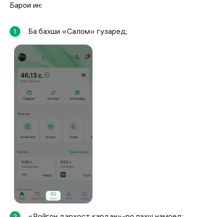
Барои ин:
Ба бахши «Салом» гузаред;
1
«Ройгон дархост кардан»-ро пахш намоед;
2