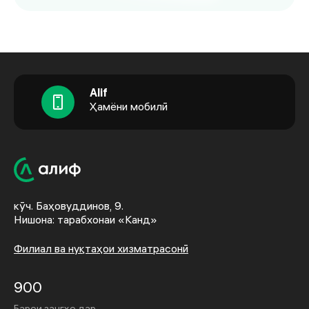
Alif
Ҳамёни мобилӣ
кӯч. Баҳовуддинов, 9.
Нишона: тарабхонаи «Канд»
Филиал ва нуқтаҳои хизматрасонӣ
900
Барои зангҳо дар