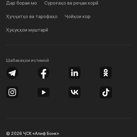
Дар бораи мо
Суроғаҳо ва реҷаи корӣ
Ҳуҷҷатҳо ва тарофаҳо
Ҷойҳои кор
Ҳуқуқҳои муштарӣ
Шабакаҳои иҷтимоӣ
© 2026 ҶСК «Алиф Бонк»