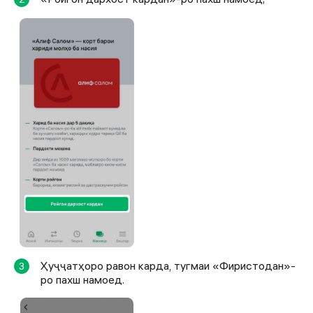
Ҳуҷҷатҳоро равон карда, тугмаи «Фиристодан»-
3
ро пахш намоед.