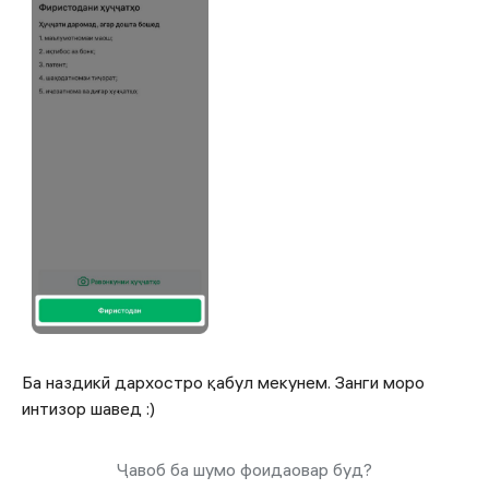
Ба наздикӣ дархостро қабул мекунем. Занги моро
интизор шавед :)
Ҷавоб ба шумо фоидаовар буд?