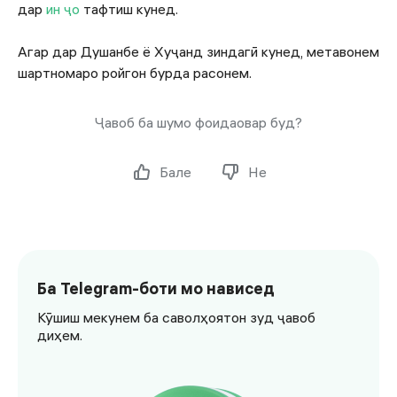
дар
ин ҷо
тафтиш кунед.
Агар дар Душанбе ё Хуҷанд зиндагӣ кунед, метавонем
шартномаро ройгон бурда расонем.
Ҷавоб ба шумо фоидаовар буд?
Бале
Не
Ба Telegram-боти мо нависед
Кӯшиш мекунем ба саволҳоятон зуд ҷавоб
диҳем.