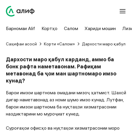
Барномаи Alif
Кортҳо
Салом
Хариди мошин
Лиз
Саҳифаи асосӣ
Корти «Салом»
Дархости маро қабул ка
Дархости маро қабул карданд, аммо ба
бонк рафта наметавонам. Рафиқам
метавонад ба ҷои ман шартномаро имзо
кунад?
Барои имзои шартнома омадани мизоҷ ҳатмист. Шахсӣ
дигар наметавонад аз номи шумо имзо кунад. Лутфан,
барои имзои шартнома ба нуқтаҳои хизматрасонии
наздиктарини мо муроҷиат кунед.
Суроғаҳои офисҳо ва нуқтаҳои хизматрасонии моро