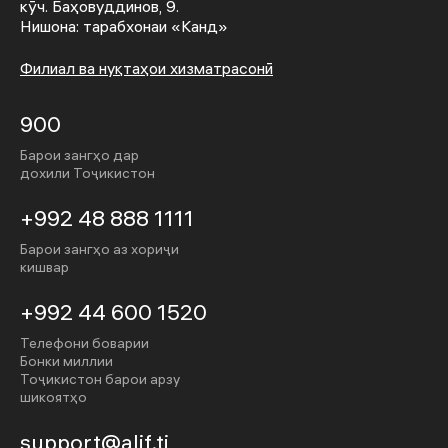
кӯч. Баҳовуддинов, 9.
Нишона: тарабхонаи «Канд»
Филиал ва нуқтаҳои хизматрасонӣ
900
Барои зангҳо дар
дохили Тоҷикистон
+992 48 888 1111
Барои зангҳо аз хориҷи
кишвар
+992 44 600 1520
Телефони боварии
Бонки миллии
Тоҷикистон барои арзу
шикоятҳо
support@alif.tj