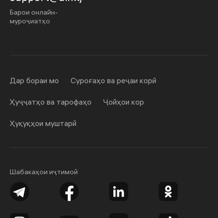
Барои онлайн-
муроҷиатҳо
Дар бораи мо
Суроғаҳо ва реҷаи корӣ
Ҳуҷҷатҳо ва тарофаҳо
Ҷойҳои кор
Ҳуқуқҳои муштарӣ
Шабакаҳои иҷтимоӣ