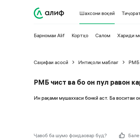
Шахсони воқеӣ
Тиҷора
Барномаи Alif
Кортҳо
Салом
Хариди м
Саҳифаи асосӣ
Интиқоли маблағ
РМБ 
РМБ чист ва бо он пул равон к
Ин рақами мушаххаси бонкӣ аст. Ба воситаи 
Ҷавоб ба шумо фоидаовар буд?
Бале