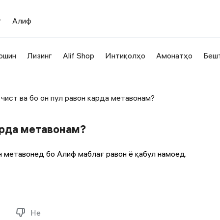
т
Алиф
ошин
Лизинг
Alif Shop
Интиқолҳо
Амонатҳо
Беш
чист ва бо он пул равон карда метавонам?
арда метавонам?
он метавонед бо Алиф маблағ равон ё қабул намоед.
Не