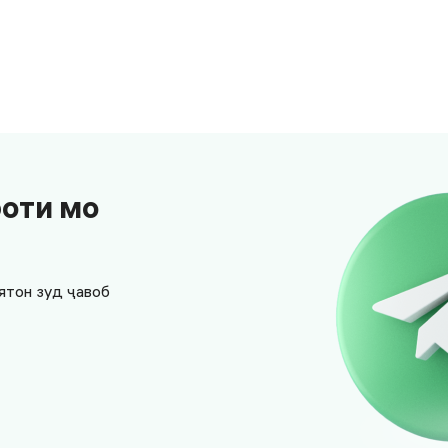
боти мо
ятон зуд ҷавоб