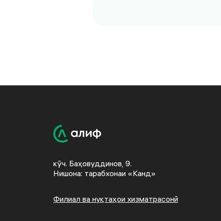
кӯч. Баҳовуддинов, 9.
Нишона: тарабхонаи «Канд»
Филиал ва нуқтаҳои хизматрасонӣ