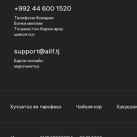
+992 44 600 1520
Телефони боварии
Бонки миллии
Тоҷикистон барои арзу
шикоятҳо
support@alif.tj
Барои онлайн-
муроҷиатҳо
Ҳуҷҷатҳо ва тарофаҳо
Ҷойҳои кор
Ҳуқуқҳо