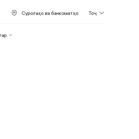
Суроғаҳо ва банкоматҳо
Тоҷ
тар