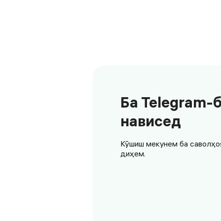
Ба Telegram-
нависед
Кӯшиш мекунем ба саволҳо
диҳем.