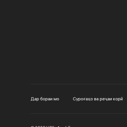
Дар бораи мо
Суроғаҳо ва реҷаи корӣ