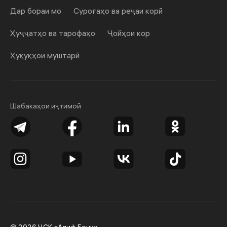
Дар бораи мо
Суроғаҳо ва реҷаи корӣ
Ҳуҷҷатҳо ва тарофаҳо
Ҷойҳои кор
Ҳуқуқҳои муштарӣ
Шабакаҳои иҷтимоӣ