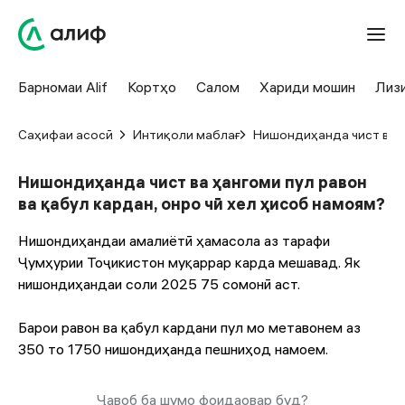
Барномаи Alif
Кортҳо
Салом
Хариди мошин
Лиз
Саҳифаи асосӣ
Интиқоли маблағ
Нишондиҳанда чист ва ҳа
Нишондиҳанда чист ва ҳангоми пул равон
ва қабул кардан, онро чӣ хел ҳисоб намоям?
Нишондиҳандаи амалиётӣ ҳамасола аз тарафи
Ҷумҳурии Тоҷикистон муқаррар карда мешавад. Як
нишондиҳандаи соли 2025 75 сомонӣ аст.
Барои равон ва қабул кардани пул мо метавонем аз
350 то 1750 нишондиҳанда пешниҳод намоем.
Ҷавоб ба шумо фоидаовар буд?