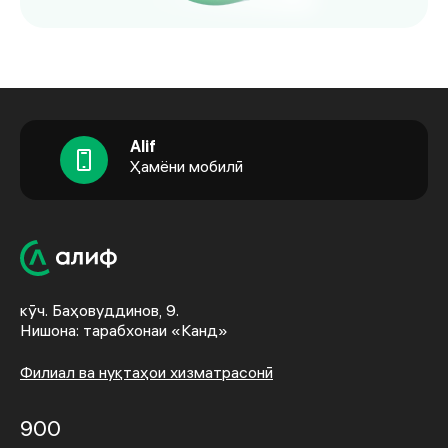
Alif
Ҳамёни мобилӣ
кӯч. Баҳовуддинов, 9.
Нишона: тарабхонаи «Канд»
Филиал ва нуқтаҳои хизматрасонӣ
900