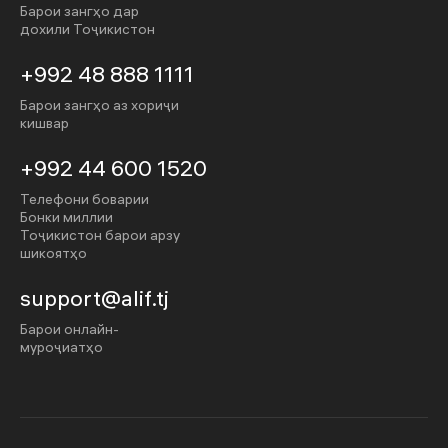
Барои зангҳо дар
дохили Тоҷикистон
+992 48 888 1111
Барои зангҳо аз хориҷи
кишвар
+992 44 600 1520
Телефони боварии
Бонки миллии
Тоҷикистон барои арзу
шикоятҳо
support@alif.tj
Барои онлайн-
муроҷиатҳо