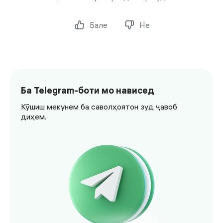
Бале
Не
Ба Telegram-боти мо нависед
Кӯшиш мекунем ба саволҳоятон зуд ҷавоб
диҳем.