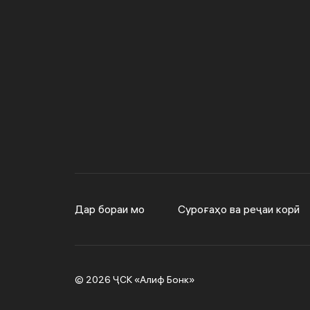
Дар бораи мо
Суроғаҳо ва реҷаи корӣ
© 2026 ҶСК «Алиф Бонк»