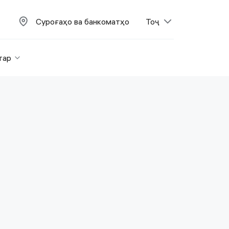
Суроғаҳо ва банкоматҳо
Тоҷ
тар