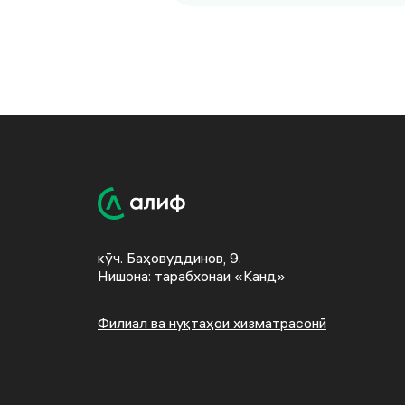
кӯч. Баҳовуддинов, 9.
Нишона: тарабхонаи «Канд»
Филиал ва нуқтаҳои хизматрасонӣ