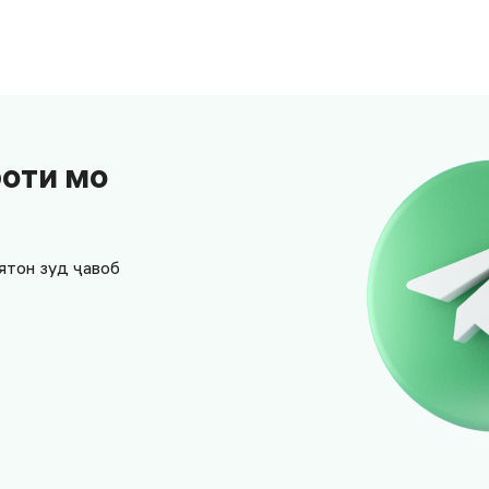
боти мо
ятон зуд ҷавоб