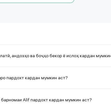
атӣ, андозҳо ва боҷҳо бекор ё ислоҳ кардан мумки
ҳоро пардохт кардан мумкин аст?
 барномаи Alif пардохт кардан мумкин аст?