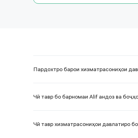
Пардохтро барои хизматрасониҳои давл
Чӣ тавр бо барномаи Alif андоз ва боҷ
Чӣ тавр хизматрасониҳои давлатиро бо