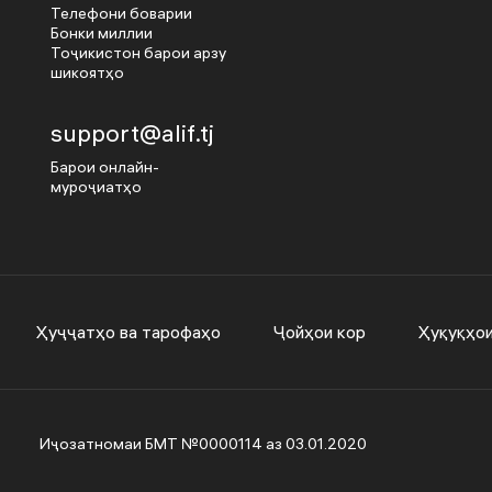
Телефони боварии
Бонки миллии
Тоҷикистон барои арзу
шикоятҳо
support@alif.tj
Барои онлайн-
муроҷиатҳо
Ҳуҷҷатҳо ва тарофаҳо
Ҷойҳои кор
Ҳуқуқҳо
Иҷозатномаи БМТ №0000114 аз 03.01.2020