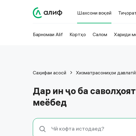
Шахсони воқеӣ
Тиҷора
Барномаи Alif
Кортҳо
Салом
Хариди м
Саҳифаи асосӣ
Хизматрасониҳои давлатӣ
Дар ин ҷо ба саволҳоя
меёбед