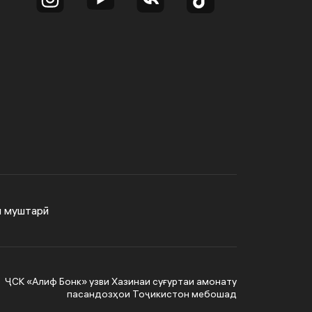
и муштарӣ
ҶСК «Алиф Бонк» узви Хазинаи суғуртаи амонату
пасандозҳои Тоҷикистон мебошад