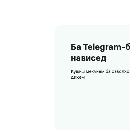
Ба Telegram-
нависед
Кӯшиш мекунем ба саволҳо
диҳем.