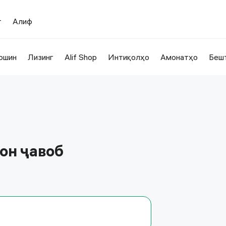
т
Алиф
ошин
Лизинг
Alif Shop
Интиқолҳо
Амонатҳо
Беш
тон ҷавоб