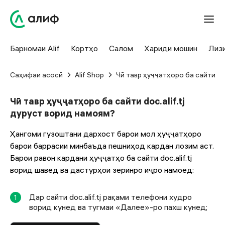
Барномаи Alif
Кортҳо
Салом
Хариди мошин
Лиз
Саҳифаи асосӣ
Alif Shop
Чӣ тавр ҳуҷҷатҳоро ба сайти doc
Чӣ тавр ҳуҷҷатҳоро ба сайти doc.alif.tj
дуруст ворид намоям?
Ҳангоми гузоштани дархост барои мол ҳуҷҷатҳоро
барои баррасии минбаъда пешниҳод кардан лозим аст.
Барои равон кардани ҳуҷҷатҳо ба сайти doc.alif.tj
ворид шавед ва дастурҳои зеринро иҷро намоед:
Дар сайти doc.alif.tj рақами телефони худро
1
ворид кунед ва тугмаи «Далее»-ро пахш кунед;