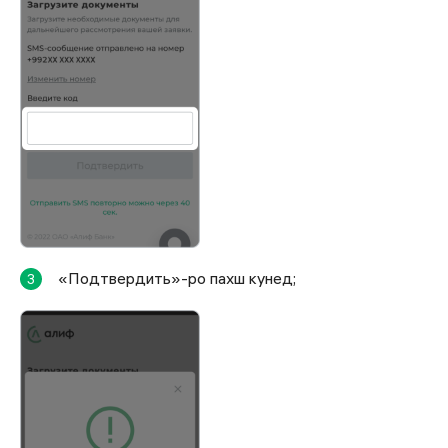
«Подтвердить»-ро пахш кунед;
3