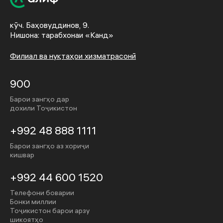
кӯч. Баҳовуддинов, 9.
Нишона: тарабхонаи «Канд»
Филиал ва нуқтаҳои хизматрасонӣ
900
Барои зангҳо дар
дохили Тоҷикистон
+992 48 888 1111
Барои зангҳо аз хориҷи
кишвар
+992 44 600 1520
Телефони боварии
Бонки миллии
Тоҷикистон барои арзу
шикоятҳо