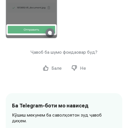
Ҷавоб ба шумо фоидаовар буд?
Бале
Не
Ба Telegram-боти мо нависед
Кӯшиш мекунем ба саволҳоятон зуд ҷавоб
диҳем.