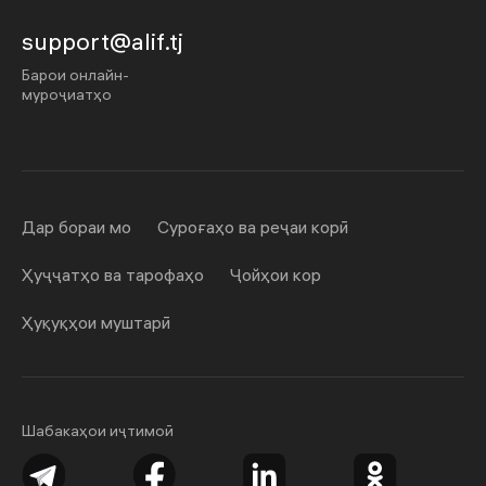
support@alif.tj
Барои онлайн-
муроҷиатҳо
Дар бораи мо
Суроғаҳо ва реҷаи корӣ
Ҳуҷҷатҳо ва тарофаҳо
Ҷойҳои кор
Ҳуқуқҳои муштарӣ
Шабакаҳои иҷтимоӣ