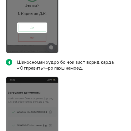
Шиносномаи худро бо ҷои зист ворид карда,
4
«Отправить»-ро пахш намоед.