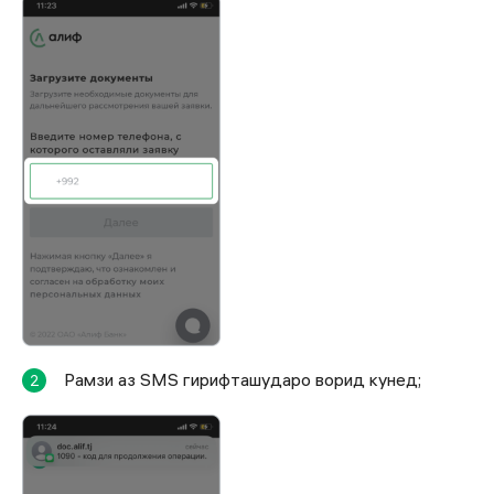
Рамзи аз SMS гирифташударо ворид кунед;
2