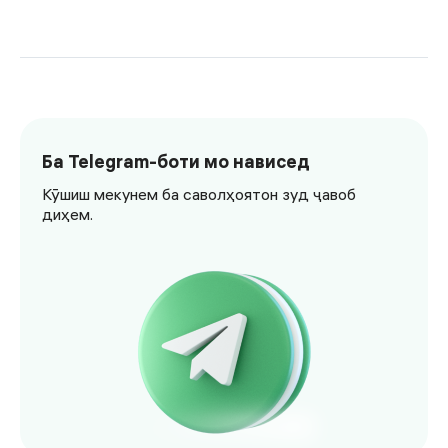
Ба Telegram-боти мо нависед
Кӯшиш мекунем ба саволҳоятон зуд ҷавоб
диҳем.