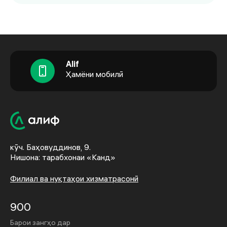
Alif
Ҳамёни мобилӣ
кӯч. Баҳовуддинов, 9.
Нишона: тарабхонаи «Канд»
Филиал ва нуқтаҳои хизматрасонӣ
900
Барои зангҳо дар