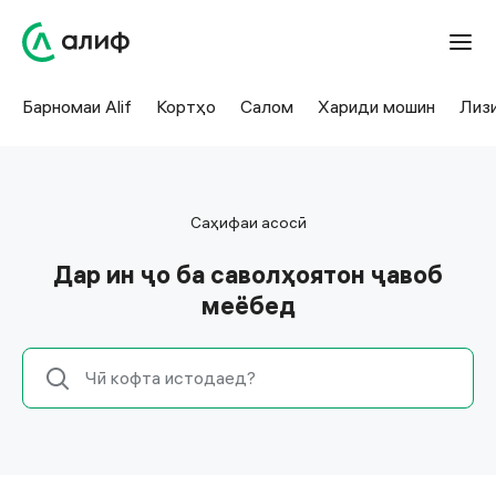
Барномаи Alif
Кортҳо
Салом
Хариди мошин
Лиз
Саҳифаи асосӣ
Дар ин ҷо ба саволҳоятон ҷавоб
меёбед