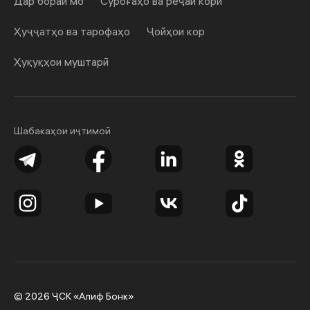
Дар бораи мо
Суроғаҳо ва реҷаи корӣ
Ҳуҷҷатҳо ва тарофаҳо
Ҷойҳои кор
Ҳуқуқҳои муштарӣ
Шабакаҳои иҷтимоӣ
© 2026 ҶСК «Алиф Бонк»