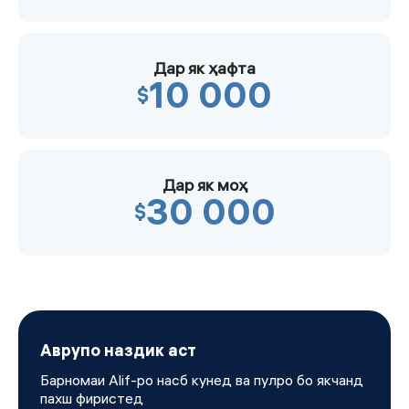
Дар як ҳафта
10 000
$
Дар як моҳ
30 000
$
Аврупо наздик аст
Барномаи Alif-ро насб кунед ва пулро бо якчанд
пахш фиристед