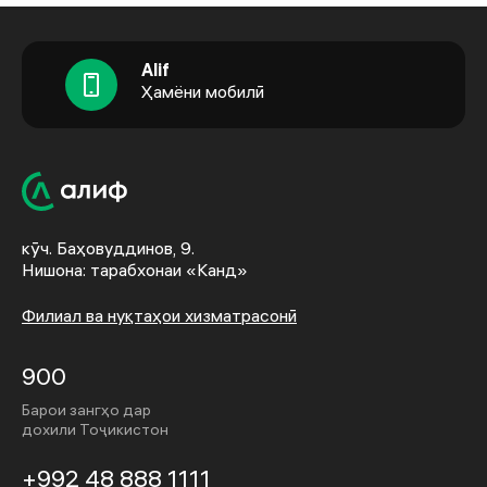
Alif
Ҳамёни мобилӣ
кӯч. Баҳовуддинов, 9.
Нишона: тарабхонаи «Канд»
Филиал ва нуқтаҳои хизматрасонӣ
900
Барои зангҳо дар
дохили Тоҷикистон
+992 48 888 1111