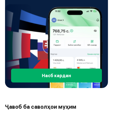
Насб кардан
Ҷавоб ба саволҳои муҳим