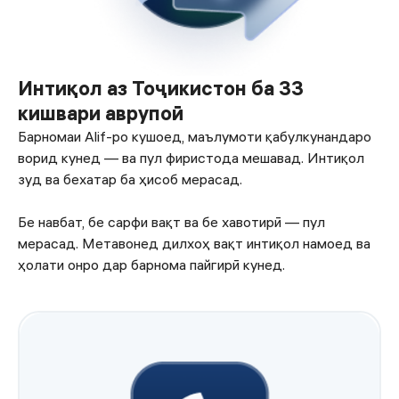
Интиқол аз Тоҷикистон ба 33
кишвари аврупоӣ
Барномаи Alif-ро кушоед, маълумоти қабулкунандаро
ворид кунед — ва пул фиристода мешавад. Интиқол
зуд ва бехатар ба ҳисоб мерасад.
Бе навбат, бе сарфи вақт ва бе хавотирӣ — пул
мерасад. Метавонед дилхоҳ вақт интиқол намоед ва
ҳолати онро дар барнома пайгирӣ кунед.