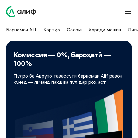
Барномаи Alif
Кортҳо
Салом
Хариди мошин
Лиз
Комиссия — 0%, бароҳатӣ —
100%
Пулро ба Аврупо тавассути барномаи Alif равон
кунед — якчанд пахш ва пул дар роҳ аст