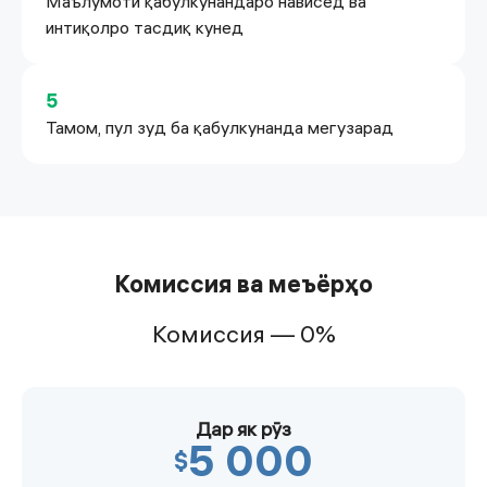
Маълумоти қабулкунандаро нависед ва
интиқолро тасдиқ кунед
5
Тамом, пул зуд ба қабулкунанда мегузарад
Комиссия ва меъёрҳо
Комиссия — 0%
Дар як рӯз
5 000
$