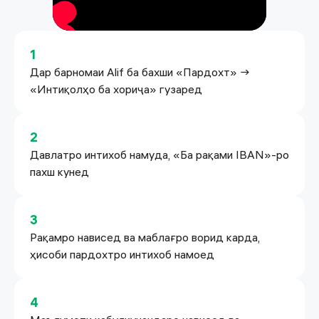
1
Дар барномаи Alif ба бахши «Пардохт» →
«Интиқолҳо ба хориҷа» гузаред
2
Давлатро интихоб намуда, «Ба рақами IBAN»-ро
пахш кунед
3
Рақамро нависед ва маблағро ворид карда,
ҳисоби пардохтро интихоб намоед
4