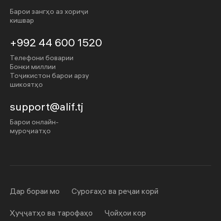
Барои зангҳо аз хориҷи
кишвар
+992 44 600 1520
Телефони боварии
Бонки миллии
Тоҷикистон барои арзу
шикоятҳо
support@alif.tj
Барои онлайн-
муроҷиатҳо
Дар бораи мо
Суроғаҳо ва реҷаи корӣ
Ҳуҷҷатҳо ва тарофаҳо
Ҷойҳои кор