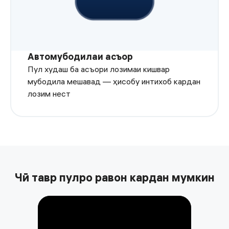
Автомубодилаи асъор
Пул худаш ба асъори лозимаи кишвар
мубодила мешавад — ҳисобу интихоб кардан
лозим нест
Чӣ тавр пулро равон кардан мумкин