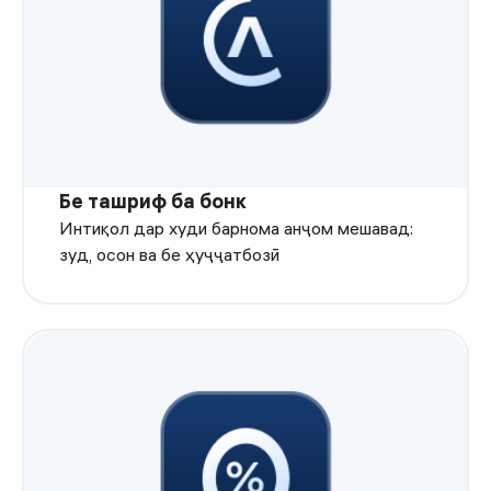
Бе ташриф ба бонк
Интиқол дар худи барнома анҷом мешавад:
зуд, осон ва бе ҳуҷҷатбозӣ