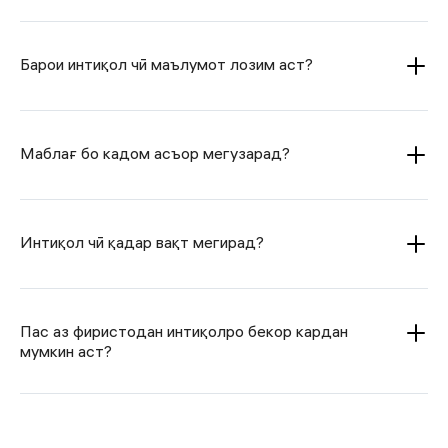
Барои интиқол чӣ маълумот лозим аст?
Маблағ бо кадом асъор мегузарад?
Интиқол чӣ қадар вақт мегирад?
Пас аз фиристодан интиқолро бекор кардан
мумкин аст?