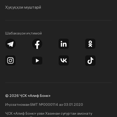
Ҳуқуқҳои муштарӣ
Шабакаҳои иҷтимоӣ
© 2026 ҶСК «Алиф Бонк»
Иҷозатномаи БМТ №0000114 аз 03.01.2020
ҶСК «Алиф Бонк» узви Хазинаи суғуртаи амонату