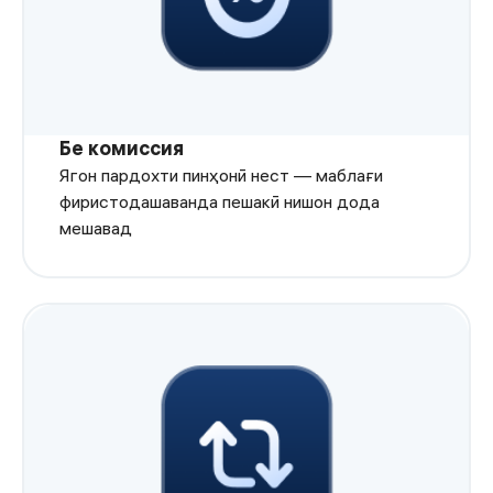
Бе комиссия
Ягон пардохти пинҳонӣ нест — маблағи
фиристодашаванда пешакӣ нишон дода
мешавад