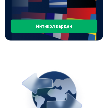
Интиқол кардан
Комиссия — 0%, бароҳатӣ — 100%