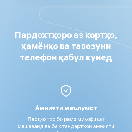
Пардохтҳоро аз кортҳо,
ҳамёнҳо ва тавозуни
телефон қабул кунед
Амнияти маълумот
Пардохтҳо бо рамз муҳофизат
мешаванд ва ба стандартҳои амнияти