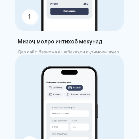
1
Мизоҷ молро интихоб мекунад
Дар сайт, барнома ё шабакаҳои иҷтимоии шумо