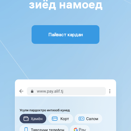
зиёд намоед
Пайваст кардан