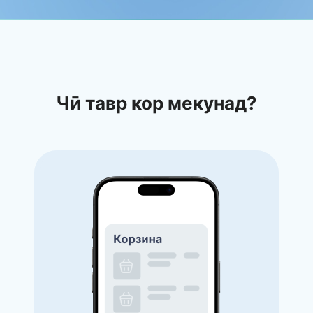
Чӣ тавр кор мекунад?