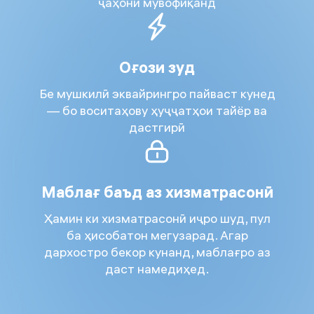
ҷаҳонӣ мувофиқанд
Оғози зуд
Бе мушкилӣ эквайрингро пайваст кунед
— бо воситаҳову ҳуҷҷатҳои тайёр ва
дастгирӣ
Маблағ баъд аз хизматрасонӣ
Ҳамин ки хизматрасонӣ иҷро шуд, пул
ба ҳисобатон мегузарад. Агар
дархостро бекор кунанд, маблағро аз
даст намедиҳед.