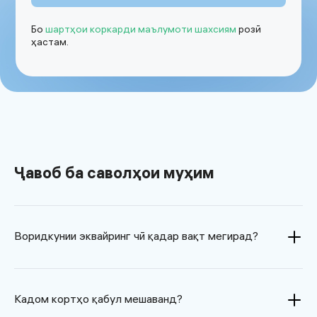
Бо
шартҳои коркарди маълумоти шахсиям
розӣ
ҳастам.
Ҷавоб ба саволҳои муҳим
Воридкунии эквайринг чӣ қадар вақт мегирад?
Кадом кортҳо қабул мешаванд?