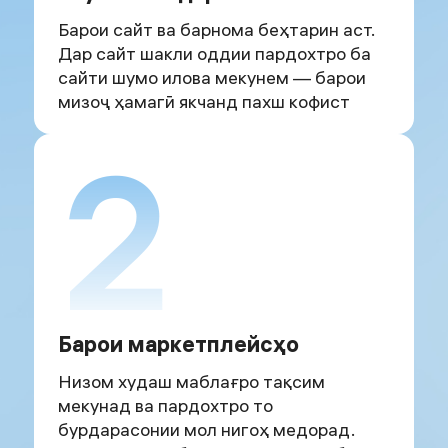
Барои сайт ва барнома беҳтарин аст.
Дар сайт шакли оддии пардохтро ба
сайти шумо илова мекунем — барои
мизоҷ ҳамагӣ якчанд пахш кофист
2
Барои маркетплейсҳо
Низом худаш маблағро тақсим
мекунад ва пардохтро то
бурдарасонии мол нигоҳ медорад.