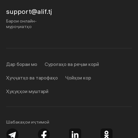
support@alif.tj
Барои онлайн-
муроҷиатҳо
Дар бораи мо
Суроғаҳо ва реҷаи корӣ
Ҳуҷҷатҳо ва тарофаҳо
Ҷойҳои кор
Ҳуқуқҳои муштарӣ
Шабакаҳои иҷтимоӣ