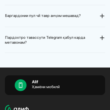
Баргардонии пул чӣ тавр анҷом мешавад?
Пардохтро тавассути Telegram қабул карда
метавонам?
Alif
Ҳамёни мобилӣ