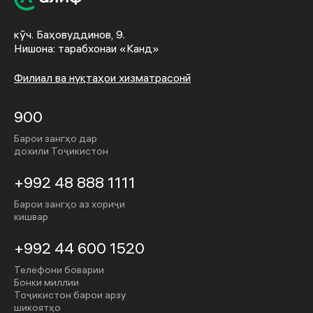
кӯч. Баҳовуддинов, 9.
Нишона: тарабхонаи «Канд»
Филиал ва нуқтаҳои хизматрасонӣ
900
Барои зангҳо дар
дохили Тоҷикистон
+992 48 888 1111
Барои зангҳо аз хориҷи
кишвар
+992 44 600 1520
Телефони боварии
Бонки миллии
Тоҷикистон барои арзу
шикоятҳо