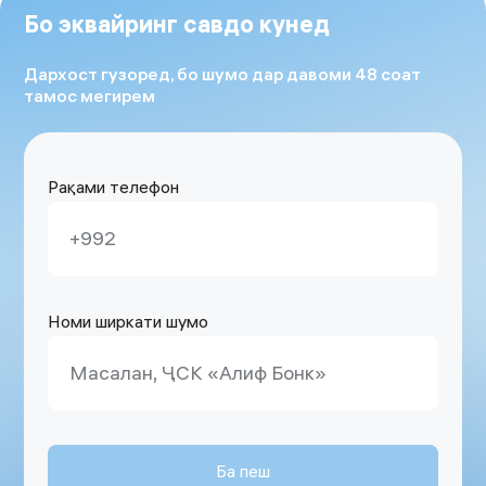
Бо эквайринг савдо кунед
Дархост гузоред, бо шумо дар давоми 48 соат
тамос мегирем
Рақами телефон
Номи ширкати шумо
Ба пеш