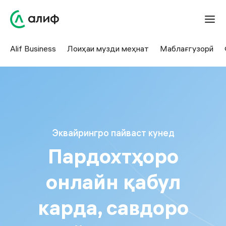
Alif Business
Лоиҳаи музди меҳнат
Маблағгузорӣ
Эквайрингро пайваст кунед
Пардохтҳоро
онлайн қабул
карда, савдоро