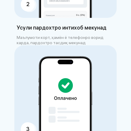
2
Усули пардохтро интихоб мекунад
Маълумоти корт, ҳамён ё телефонро ворид
карда, пардохтро тасдиқ мекунад
3