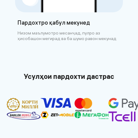
Пардохтро қабул мекунед
Низом маълумотро месанҷад, пулро аз
ҳисобашон мегирад ва ба шумо равон мекунад
Усулҳои пардохти дастрас