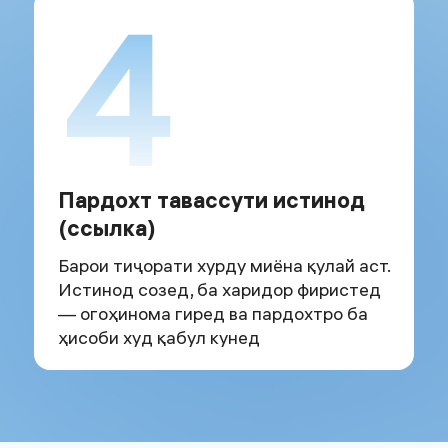
4
Пардохт тавассути истинод
(ссылка)
Барои тиҷорати хурду миёна қулай аст.
Истинод созед, ба харидор фиристед
— огоҳинома гиред ва пардохтро ба
ҳисоби худ қабул кунед