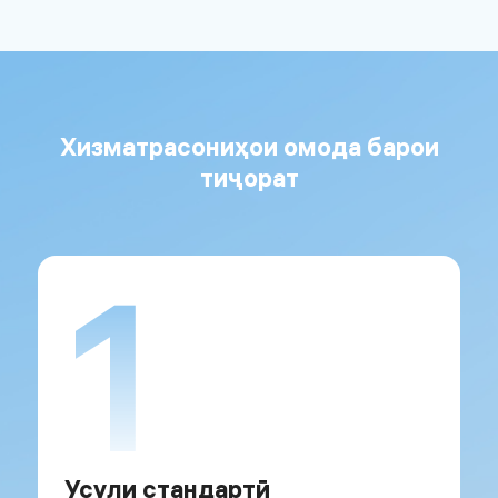
Хизматрасониҳои омода барои
тиҷорат
1
Усули стандартӣ