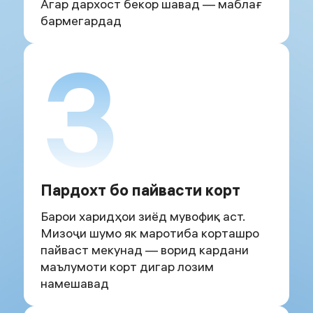
Агар дархост бекор шавад — маблағ
бармегардад
3
Пардохт бо пайвасти корт
Барои харидҳои зиёд мувофиқ аст.
Мизоҷи шумо як маротиба корташро
пайваст мекунад — ворид кардани
маълумоти корт дигар лозим
намешавад