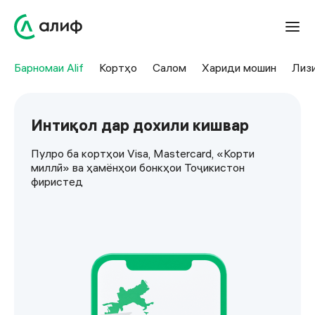
Барномаи Alif
Кортҳо
Салом
Хариди мошин
Лиз
Интиқол дар дохили кишвар
Пулро ба кортҳои Visa, Mastercard, «Корти
миллӣ» ва ҳамёнҳои бонкҳои Тоҷикистон
фиристед