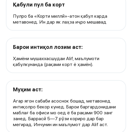
Қабули пул ба корт
Пулро ба «Корти миллӣ»-атон қабул карда
метавонед. Ин дар як лаҳза иҷро мешавад
Барои интиқол лозим аст:
Ҳамёни мушаххасшудаи Alif, маълумоти
қабулкунанда (рақами корт ё ҳамён).
Муҳим аст:
Агар ягон сабаби асоснок бошад, метавонед
интиқолро бекор кунед. Барои баргардонидани
маблағ ба офиси мо оед ё ба рақами 900 занг
занед. Баррасӣ 5—7 рӯзи кориро дар бар
мегирад. Инчунин ин маълумот дар Alif аст.