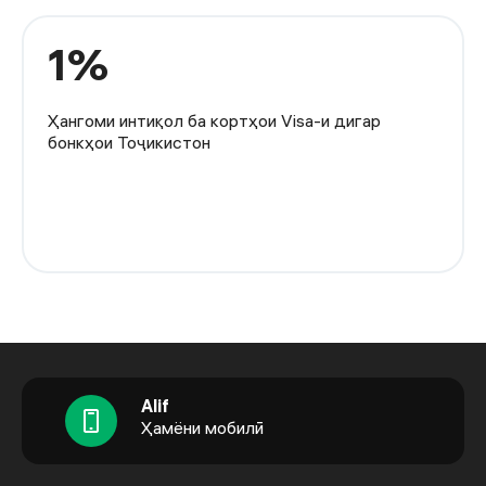
1%
Ҳангоми интиқол ба кортҳои Visa-и дигар
бонкҳои Тоҷикистон
Alif
Ҳамёни мобилӣ