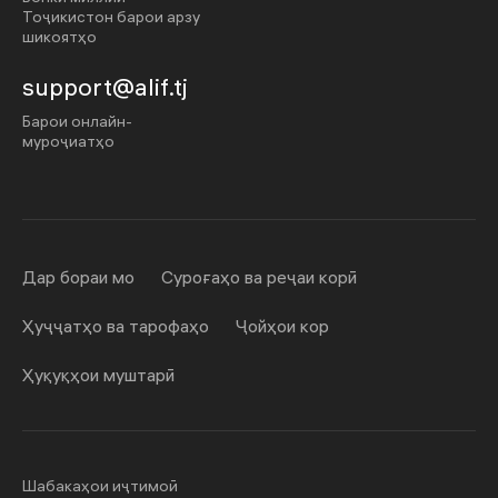
Тоҷикистон барои арзу
шикоятҳо
support@alif.tj
Барои онлайн-
муроҷиатҳо
Дар бораи мо
Суроғаҳо ва реҷаи корӣ
Ҳуҷҷатҳо ва тарофаҳо
Ҷойҳои кор
Ҳуқуқҳои муштарӣ
Шабакаҳои иҷтимоӣ