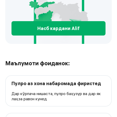
Насб кардани Alif
Интиқол дар дохили кишвар
Маълумоти фоиданок:
Пулро аз хона набаромада фиристед
Дар кӯрпача нишаста, пулро баҳузур ва дар як
лаҳза равон кунед