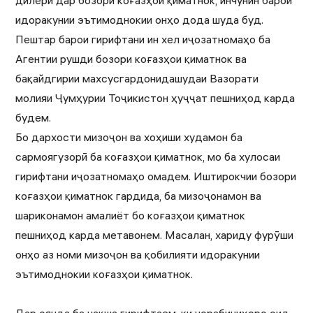
дилерӣ дар бозори коғазҳои қиматнок, инчунин барои
идоракунии эътимоднокии онҳо дода шуда буд.
Пештар барои гирифтани ин хел иҷозатномаҳо ба
Агентии рушди бозори коғазҳои қиматнок ва
бақайдгирии махсусгардонидашудаи Вазорати
молияи Ҷумҳурии Тоҷикистон ҳуҷҷат пешниҳод карда
будем.
Бо дархости мизоҷон ва хоҳиши худамон ба
сармоягузорӣ ба коғазҳои қиматнок, мо ба хулосаи
гирифтани иҷозатномаҳо омадем. Иштирокчии бозори
коғазҳои қиматнок гардида, ба мизоҷонамон ва
шариконамон амалиёт бо коғазҳои қиматнок
пешниҳод карда метавонем. Масалан, хариду фурӯши
онҳо аз номи мизоҷон ва қобилияти идоракунии
эътимоднокии коғазҳои қиматнок.