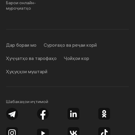
Барои онлайн-
муроҷиатҳо
Дар бораи мо
Суроғаҳо ва реҷаи корӣ
Ҳуҷҷатҳо ва тарофаҳо
Ҷойҳои кор
Ҳуқуқҳои муштарӣ
Шабакаҳои иҷтимоӣ