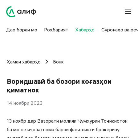
Дар бораи мо
Роҳбарият
Хабарҳо
Суроғаҳо ва ре
Ҳамаи хабарҳо
Бонк
Воридшавӣ ба бозори коғазҳои
қиматнок
14 ноябри 2023
13 ноябр дар Вазорати молияи Ҷумҳурии Тоҷикистон
ба мо се иҷозатнома барои фаъолияти брокериву