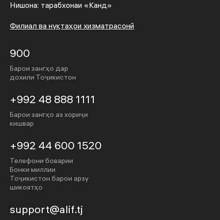
Нишона: тарабхонаи «Канд»
Филиал ва нуқтаҳои хизматрасонӣ
900
Барои зангҳо дар
дохили Тоҷикистон
+992 48 888 1111
Барои зангҳо аз хориҷи
кишвар
+992 44 600 1520
Телефони боварии
Бонки миллии
Тоҷикистон барои арзу
шикоятҳо
support@alif.tj