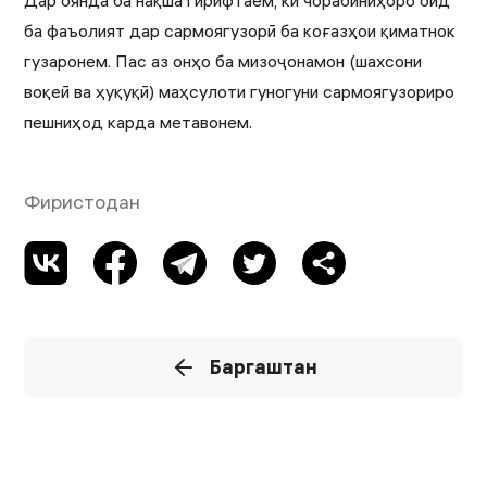
Дар оянда ба нақша гирифтаем, ки чорабиниҳоро оид
ба фаъолият дар сармоягузорӣ ба коғазҳои қиматнок
гузаронем. Пас аз онҳо ба мизоҷонамон (шахсони
воқеӣ ва ҳуқуқӣ) маҳсулоти гуногуни сармоягузориро
пешниҳод карда метавонем.
Фиристодан
Баргаштан