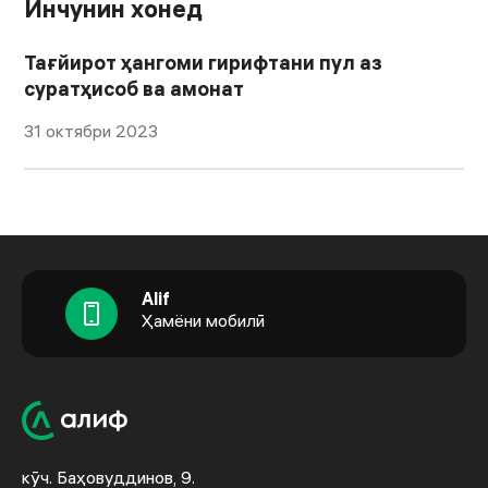
Инчунин хонед
Тағйирот ҳангоми гирифтани пул аз
суратҳисоб ва амонат
31 октябри 2023
Alif
Ҳамёни мобилӣ
кӯч. Баҳовуддинов, 9.