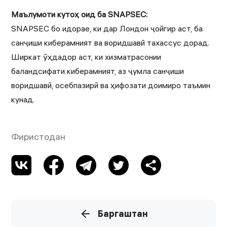
Маълумоти кутоҳ оид ба SNAPSEC:
SNAPSEC бо идорае, ки дар Лондон ҷойгир аст, ба
санҷиши киберамният ва воридшавӣ тахассус дорад.
Ширкат ӯҳдадор аст, ки хизматрасонии
баландсифати киберамният, аз ҷумла санҷиши
воридшавӣ, осебпазирӣ ва ҳифозати доимиро таъмин
кунад.
Фиристодан
Баргаштан