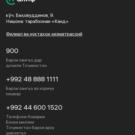
кӯч. Баҳовуддинов, 9.
Нишона: тарабхонаи «Канд»
Филиал ва нуқтаҳои хизматрасонӣ
900
Барои зангҳо дар
дохили Тоҷикистон
+992 48 888 1111
Барои зангҳо аз хориҷи
кишвар
+992 44 600 1520
Телефони боварии
Бонки миллии
Тоҷикистон барои арзу
шикоятҳо