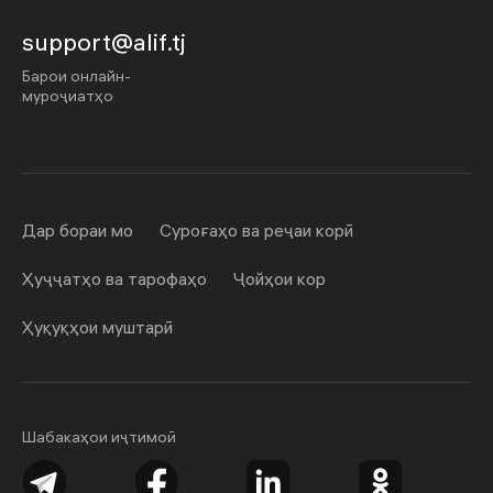
support@alif.tj
Барои онлайн-
муроҷиатҳо
Дар бораи мо
Суроғаҳо ва реҷаи корӣ
Ҳуҷҷатҳо ва тарофаҳо
Ҷойҳои кор
Ҳуқуқҳои муштарӣ
Шабакаҳои иҷтимоӣ