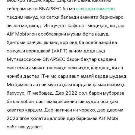
Mobi-ро тасдиқ кард. Ширкати байналмилалии
киберамнияти SNAPSEC ба мо
шаҳодатномаеро
тақдим намуд, ки сатҳи баланди амнияти барномаро
нишон медиҳад. Ин ҳуҷҷат кафолат медиҳад, ки дар
Alif Mobi ягон осебпазирии муҳим ёфта нашуд.
Ҳангоми санҷиш якчанд кор оид ба осебпазирӣ ва
санҷиши воридшавӣ (VAPT) анҷом дода шуд.
Мутахассисони SNAPSEC барои беҳтар кардани
системаи амният тавсияҳо пешниҳод карданд, ки аз
ҷониби дастаи IT-и мо сари вақт амалӣ карда шуданд.
Мо ҳамеша аз паи мустаҳкам кардани ҳамаи низомҳо,
бахусус, IT мебошад. Дар 2022 сол, барои мубориза
ба қаллобон, системаҳои амниятии худро боз ҳам
қавитар кардем. Дар натиҷаи ин чораҳо, дар давоми
2023 ягон ҳолати қаллобӣ дар барномаи Alif Mobi
сабт нашудааст.