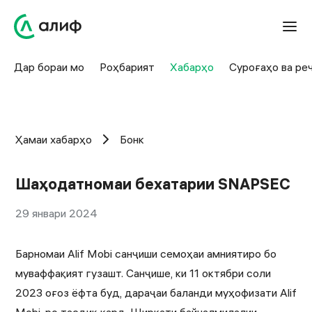
Дар бораи мо
Роҳбарият
Хабарҳо
Суроғаҳо ва ре
Ҳамаи хабарҳо
Бонк
Шаҳодатномаи бехатарии SNAPSEC
29 январи 2024
Барномаи Alif Mobi санҷиши семоҳаи амниятиро бо
муваффақият гузашт. Санҷише, ки 11 октябри соли
2023 оғоз ёфта буд, дараҷаи баланди муҳофизати Alif