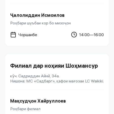
Ҷалолиддин Исмоилов
Роҳбари шуъбаи кор бо мизоҷон
Чоршанбе
14:00—16:00
Филиал дар ноҳияи Шоҳмансур
кӯч. Садриддин Айнӣ, 34а.
Нишона: МС «Садбарг», қафои мағозаи LC Waikiki.
Мақсудҷон Хайруллоев
Роҳбари филиал