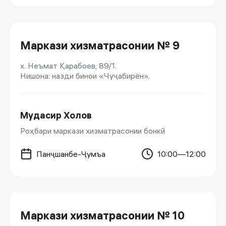
Маркази хизматрасонии № 9
х. Неъмат Қарабоев, 89/1.
Нишона: назди бинои «Чуҷабирён».
Мудасир Холов
Роҳбари маркази хизматрасонии бонкӣ
Панҷшанбе-Ҷумъа
10:00—12:00
Маркази хизматрасонии № 10