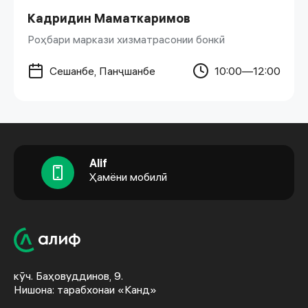
Кадридин Маматкаримов
Роҳбари маркази хизматрасонии бонкӣ
Сешанбе, Панҷшанбе
10:00—12:00
Alif
Ҳамёни мобилӣ
кӯч. Баҳовуддинов, 9.
Нишона: тарабхонаи «Канд»