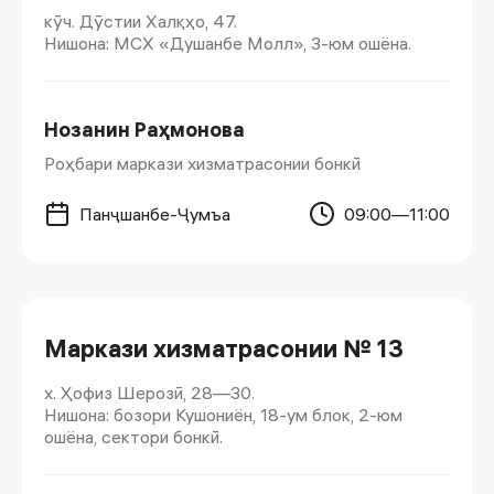
кӯч. Дӯстии Халқҳо, 47.
Нишона: МСХ «Душанбе Молл», 3-юм ошёна.
Нозанин Раҳмонова
Роҳбари маркази хизматрасонии бонкӣ
Панҷшанбе-Ҷумъа
09:00—11:00
Маркази хизматрасонии № 13
х. Ҳофиз Шерозӣ, 28—30.
Нишона: бозори Кушониён, 18-ум блок, 2-юм
ошёна, сектори бонкӣ.