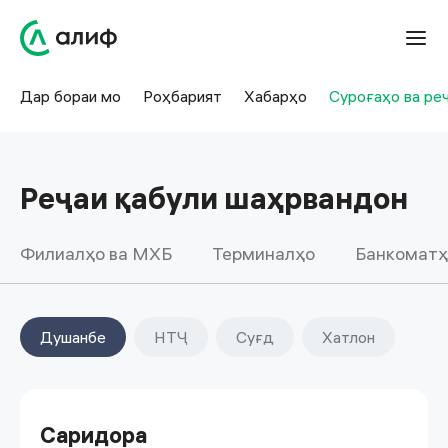
Дар бораи мо
Роҳбарият
Хабарҳо
Суроғаҳо ва ре
Реҷаи қабули шаҳрвандон
Филиалҳо ва МХБ
Терминалҳо
Банкоматҳ
Душанбе
НТҶ
Суғд
Хатлон
Саридора