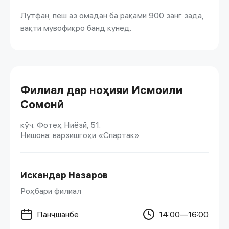
Лутфан, пеш аз омадан ба рақами 900 занг зада,
вақти мувофиқро банд кунед.
Филиал дар ноҳияи Исмоили
Сомонӣ
кӯч. Фотеҳ Ниёзӣ, 51.
Нишона: варзишгоҳи «Спартак»
Искандар Назаров
Роҳбари филиал
Панҷшанбе
14:00—16:00