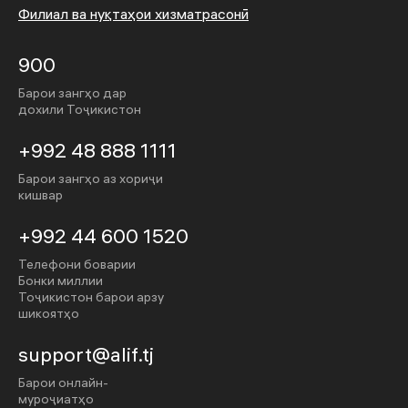
Филиал ва нуқтаҳои хизматрасонӣ
900
Барои зангҳо дар
дохили Тоҷикистон
+992 48 888 1111
Барои зангҳо аз хориҷи
кишвар
+992 44 600 1520
Телефони боварии
Бонки миллии
Тоҷикистон барои арзу
шикоятҳо
support@alif.tj
Барои онлайн-
муроҷиатҳо