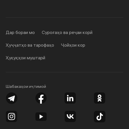
Дар бораи мо
Суроғаҳо ва реҷаи корӣ
Ҳуҷҷатҳо ва тарофаҳо
Ҷойҳои кор
Ҳуқуқҳои муштарӣ
Шабакаҳои иҷтимоӣ