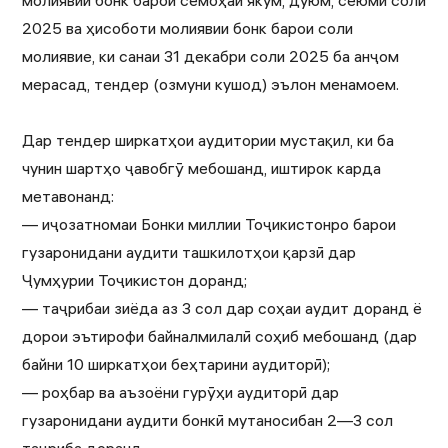
молиявии бонк барои семоҳаи якум, дуюм, сеюми соли
2025 ва ҳисоботи молиявии бонк барои соли
молиявие, ки санаи 31 декабри соли 2025 ба анҷом
мерасад, тендер (озмуни кушод) эълон менамоем.
Дар тендер ширкатҳои аудитории мустақил, ки ба
чунин шартҳо ҷавобгӯ мебошанд, иштирок карда
метавонанд:
— иҷозатномаи Бонки миллии Тоҷикистонро барои
гузаронидани аудити ташкилотҳои қарзӣ дар
Ҷумҳурии Тоҷикистон доранд;
— таҷрибаи зиёда аз 3 сол дар соҳаи аудит доранд ё
дорои эътирофи байналмилалӣ соҳиб мебошанд (дар
байни 10 ширкатҳои беҳтарини аудиторӣ);
— роҳбар ва аъзоёни гурӯҳи аудиторӣ дар
гузаронидани аудити бонкӣ мутаносибан 2—3 сол