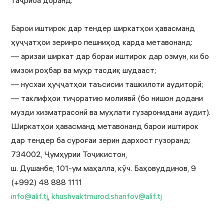
таҷриба доранд.
Барои иштирок дар тендер ширкатҳои ҳавасманд
ҳуҷҷатҳои зеринро пешниҳод карда метавонанд:
— аризаи ширкат дар бораи иштирок дар озмун, ки бо
имзои роҳбар ва муҳр тасдиқ шудааст;
— нусхаи ҳуҷҷатҳои таъсисии ташкилоти аудиторӣ;
— таклифҳои тиҷоратию молиявӣ (бо нишон додани
музди хизматрасонӣ ва муҳлати гузаронидани аудит).
Ширкатҳои ҳавасманд метавонанд барои иштирок
дар тендер ба суроғаи зерин дархост гузоранд:
734002, Ҷумҳурии Тоҷикистон,
ш. Душанбе, 101-ум маҳалла, кӯч. Баҳовуддинов, 9
(+992) 48 888 1111
info@alif.tj
,
khushvaktmurod.sharifov@alif.tj