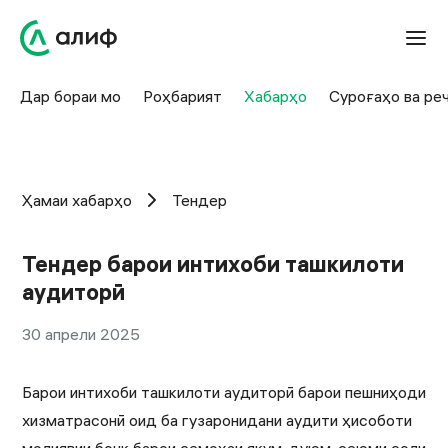
Дар бораи мо
Роҳбарият
Хабарҳо
Суроғаҳо ва ре
Ҳамаи хабарҳо
Тендер
Тендер барои интихоби ташкилоти
аудиторӣ
30 апрели 2025
Барои интихоби ташкилоти аудиторӣ барои пешниҳоди
хизматрасонӣ оид ба гузаронидани аудити ҳисоботи