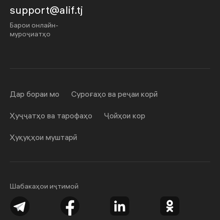
support@alif.tj
Барои онлайн-
муроҷиатҳо
Дар бораи мо
Суроғаҳо ва реҷаи корӣ
Ҳуҷҷатҳо ва тарофаҳо
Ҷойҳои кор
Ҳуқуқҳои муштарӣ
Шабакаҳои иҷтимоӣ