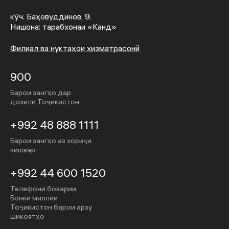
кӯч. Баҳовуддинов, 9.
Нишона: тарабхонаи «Канд»
Филиал ва нуқтаҳои хизматрасонӣ
900
Барои зангҳо дар
дохили Тоҷикистон
+992 48 888 1111
Барои зангҳо аз хориҷи
кишвар
+992 44 600 1520
Телефони боварии
Бонки миллии
Тоҷикистон барои арзу
шикоятҳо