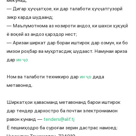
мекунад;
— Дигар ҳуҷҷатҳое, ки дар талаботи ҳуҷҷатгузорӣ
зикр карда шудаанд;
— Маълумотнома аз нозироти андоз, ки шахси ҳуқуқӣ
ё воқеӣ аз андоз қарздор нест;
— Аризаи ширкат дар бораи иштирок дар озмун, ки бо
имзои роҳбар ва муҳртасдиқ шудааст. Намунаи ариза
дар
ин ҷо
Ном ва талаботи техникиро дар
ин ҷо
дида
метавонед.
Ширкатҳои ҳавасманд метавонанд барои иштирок
дар тендер дархостро ба почтаи электрониамон
равон кунанд —
tenders@alif.tj
Ё пешниҳодро ба суроғаи зерин дастрас намоед: