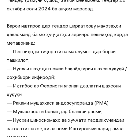
тендер (озмуни кушод) эълон менамоем. Тендер 22
октябри соли 2024 ба анҷом мерасад.
Барои иштирок дар тендер ширкатҳову мағозаҳои
ҳавасманд ба мо ҳуҷҷатҳои зеринро пешниҳод карда
метавонанд:
— Пешниҳоди тиҷоратӣ ва маълумот дар бораи
ташкилот;
— Нусхаи шаҳодатномаи бақайдгирии шахси ҳуқуқӣ /
соҳибкори инфиродӣ;
— Иқтибос аз Феҳристи ягонаи давлатии шахсони
ҳуқуқӣ;
— Рақами мушаххаси андозсупоранда (РМА);
— Мушаххасоти бонкӣ дар бланкаи расмӣ;
— Нусхаи шиносномаҳо ва ҳуҷҷати тасдиқкунандаи
ваколати шахсе, ки аз номи Иштирокчии харид амал