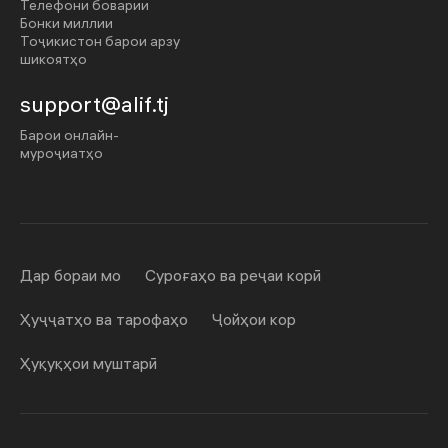
Телефони боварии
Бонки миллии
Тоҷикистон барои арзу
шикоятҳо
support@alif.tj
Барои онлайн-
муроҷиатҳо
Дар бораи мо
Суроғаҳо ва реҷаи корӣ
Ҳуҷҷатҳо ва тарофаҳо
Ҷойҳои кор
Ҳуқуқҳои муштарӣ