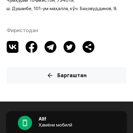
Ҷумҳурии Тоҷикистон, 734019,
ш. Душанбе, 101-ум маҳалла, кӯч. Баҳовуддинов, 9.
Фиристодан
Баргаштан
Alif
Ҳамёни мобилӣ