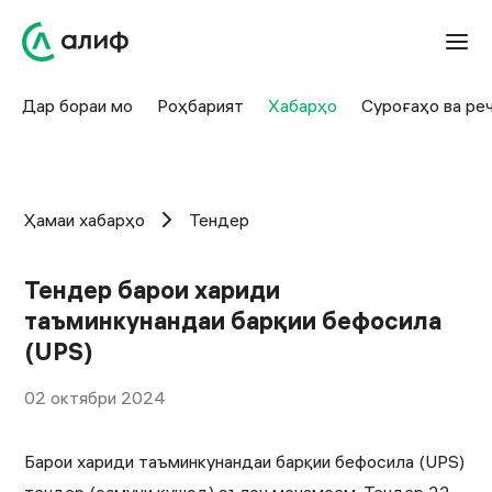
Дар бораи мо
Роҳбарият
Хабарҳо
Суроғаҳо ва ре
Ҳамаи хабарҳо
Тендер
Тендер барои хариди
таъминкунандаи барқии бефосила
(UPS)
02 октябри 2024
Барои хариди таъминкунандаи барқии бефосила (UPS)