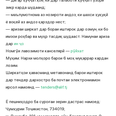
— дигар ҳуҷҷатҳое, ки дар талаботи ҳуҷҷатгузорӣ
зикр карда шудаанд;
— маълумотнома аз нозироти андоз, ки шахси ҳуқуқӣ
ё воқеӣ аз андоз қарздор нест;
— аризаи ширкат дар бораи иштирок дар озмун, ки бо
имзои роҳбар ва муҳр тасдиқ шудааст. Намунаи ариза
дар
ин ҷо
Номгӯи лавозимоти канселярӣ —
рӯйхат
Муҳим: Нархи молҳоро барои 6 моҳ муқаррар кардан
лозим.
Ширкатҳои ҳавасманд метавонанд барои иштирок
дар тендер дархостро ба почтаи электрониамон
ирсол намоянд —
tenders@alif.tj
Ё пешниҳодро ба суроғаи зерин дастрас намоед:
Ҷумҳурии Тоҷикистон, 734019,