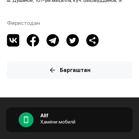
ш. Душанбе, 101-ум маҳалла, кӯч. Баҳовуддинов, 9.
Фиристодан
Баргаштан
Alif
Ҳамёни мобилӣ