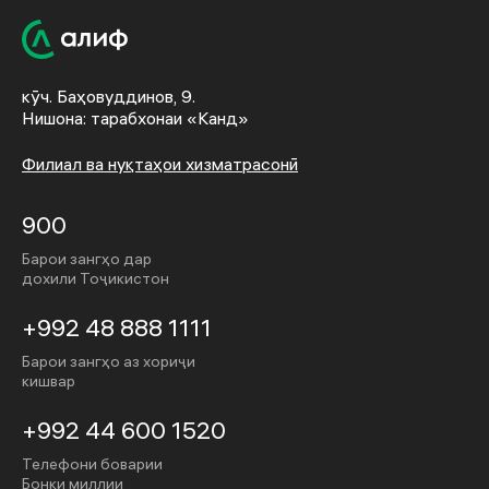
кӯч. Баҳовуддинов, 9.
Нишона: тарабхонаи «Канд»
Филиал ва нуқтаҳои хизматрасонӣ
900
Барои зангҳо дар
дохили Тоҷикистон
+992 48 888 1111
Барои зангҳо аз хориҷи
кишвар
+992 44 600 1520
Телефони боварии
Бонки миллии