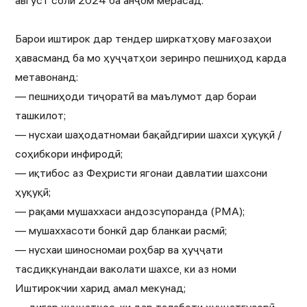
август соли 2024 ба анҷом мерасад.
Барои иштирок дар тендер ширкатҳову мағозаҳои
ҳавасманд ба мо ҳуҷҷатҳои зеринро пешниҳод карда
метавонанд:
— пешниҳоди тиҷоратӣ ва маълумот дар бораи
ташкилот;
— нусхаи шаҳодатномаи бақайдгирии шахси ҳуқуқӣ /
соҳибкори инфиродӣ;
— иқтибос аз Феҳристи ягонаи давлатии шахсони
ҳуқуқӣ;
— рақами мушаххаси андозсупоранда (РМА);
— мушаххасоти бонкӣ дар бланкаи расмӣ;
— нусхаи шиносномаи роҳбар ва ҳуҷҷати
тасдиқкунандаи ваколати шахсе, ки аз номи
Иштирокчии харид амал мекунад;