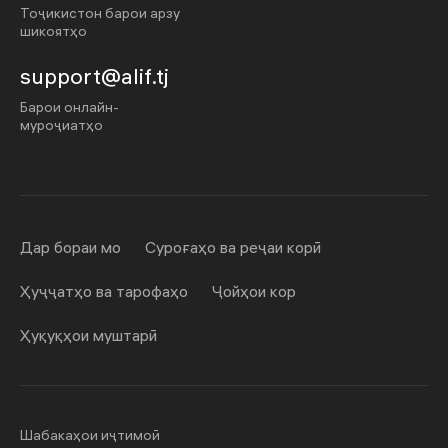
Тоҷикистон барои арзу
шикоятҳо
support@alif.tj
Барои онлайн-
муроҷиатҳо
Дар бораи мо
Суроғаҳо ва реҷаи корӣ
Ҳуҷҷатҳо ва тарофаҳо
Ҷойҳои кор
Ҳуқуқҳои муштарӣ
Шабакаҳои иҷтимоӣ