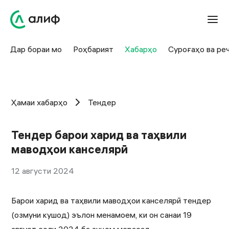
Дар бораи мо
Роҳбарият
Хабарҳо
Суроғаҳо ва ре
Ҳамаи хабарҳо
Тендер
Тендер барои харид ва таҳвили
маводҳои канселярӣ
12 августи 2024
Барои харид ва таҳвили маводҳои канселярӣ тендер
(озмуни кушод) эълон менамоем, ки он санаи 19