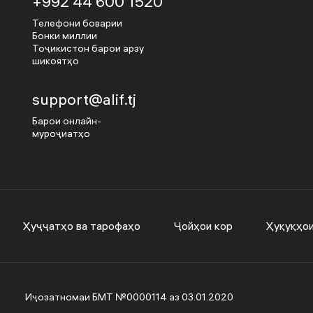
+992 44 600 1520
Телефони боварии
Бонки миллии
Тоҷикистон барои арзу
шикоятҳо
support@alif.tj
Барои онлайн-
муроҷиатҳо
Ҳуҷҷатҳо ва тарофаҳо
Ҷойҳои кор
Ҳуқуқҳо
Иҷозатномаи БМТ №0000114 аз 03.01.2020