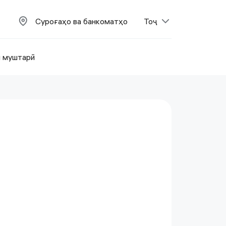
Суроғаҳо ва банкоматҳо
Тоҷ
и муштарӣ