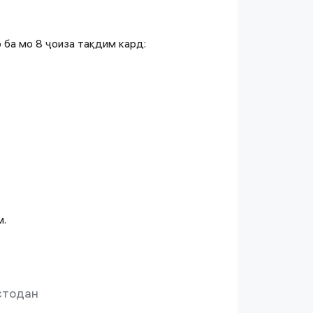
ба мо 8 ҷоиза тақдим кард:
м.
стодан