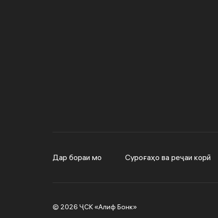
Дар бораи мо
Суроғаҳо ва реҷаи корӣ
© 2026 ҶСК «Алиф Бонк»