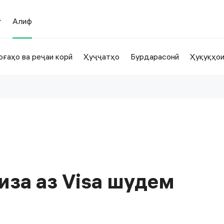
т
Алиф
оғаҳо ва реҷаи корӣ
Ҳуҷҷатҳо
Бурдарасонӣ
Ҳуқуқҳо
иза аз Visa шудем