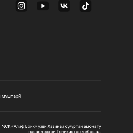
и муштарӣ
ҶСК «Алиф Бонк» узви Хазинаи суғуртаи амонату
пасандозҳои Тоҷикистон мебошад