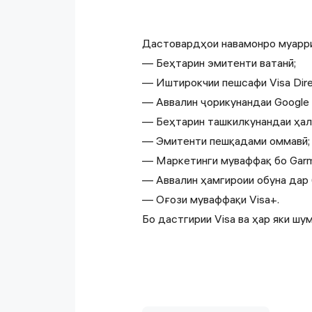
Дастовардҳои навамонро муарри
— Беҳтарин эмитенти ватанӣ;
— Иштирокчии пешсафи Visa Dire
— Аввалин ҷорикунандаи Google 
— Беҳтарин ташкилкунандаи ҳал
— Эмитенти пешқадами оммавӣ;
— Маркетинги муваффақ бо Garmi
— Аввалин ҳамгироии обуна дар 
— Оғози муваффақи Visa+.
Бо дастгирии Visa ва ҳар яки ш