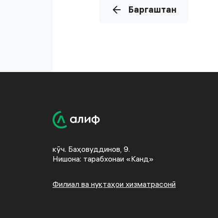
Баргаштан
кӯч. Баҳовуддинов, 9.
Нишона: тарабхонаи «Канд»
Филиал ва нуқтаҳои хизматрасонӣ