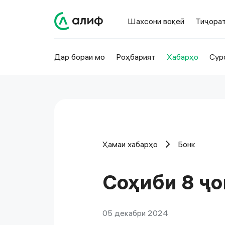
Шахсони воқеӣ
Тиҷора
Дар бораи мо
Роҳбарият
Хабарҳо
Сур
Ҳамаи хабарҳо
Бонк
Соҳиби 8 ҷо
05 декабри 2024