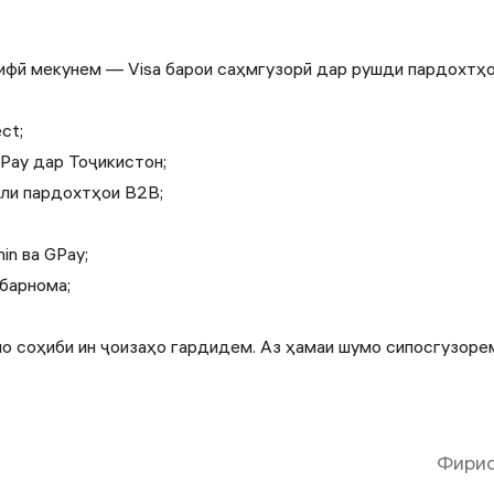
фӣ мекунем — Visa барои саҳмгузорӣ дар рушди пардохтҳо 
ct;
Pay дар Тоҷикистон;
ли пардохтҳои B2B;
n ва GPay;
барнома;
умо соҳиби ин ҷоизаҳо гардидем. Аз ҳамаи шумо сипосгузоре
Фири