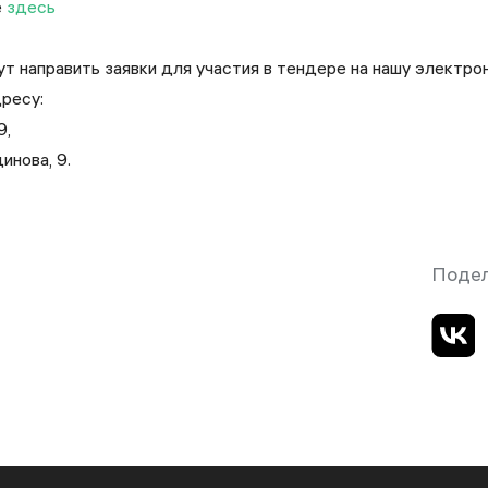
е
здесь
т направить заявки для участия в тендере на нашу электр
ресу:
9,
динова, 9.
Поде