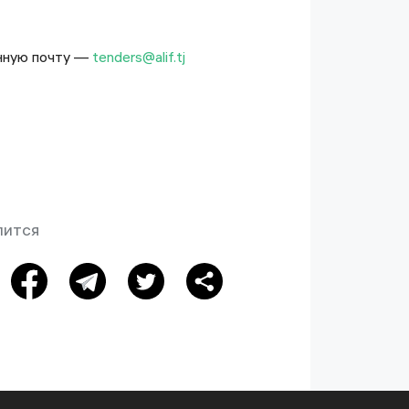
онную почту —
tenders@alif.tj
лится